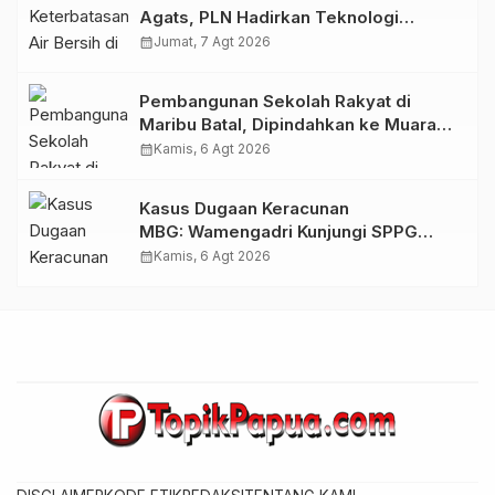
Agats, PLN Hadirkan Teknologi
Desalinasi untuk Masjid Saiful Al-
calendar_month
Jumat, 7 Agt 2026
Bukhori dan Warga Sekitar
Pembangunan Sekolah Rakyat di
Maribu Batal, Dipindahkan ke Muara
Tami, Ini Sebabnya
calendar_month
Kamis, 6 Agt 2026
Kasus Dugaan Keracunan
MBG: Wamengadri Kunjungi SPPG
Yayasan KIS Papua, Ini yang
calendar_month
Kamis, 6 Agt 2026
Ditemukan