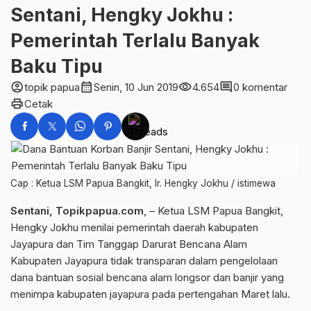
Sentani, Hengky Jokhu :
Pemerintah Terlalu Banyak
Baku Tipu
account_circle
calendar_month
visibility
comment
topik papua
Senin, 10 Jun 2019
4.654
0 komentar
print
Cetak
Cap : Ketua LSM Papua Bangkit, Ir. Hengky Jokhu / istimewa
Sentani, Topikpapua.com
, – Ketua LSM Papua Bangkit,
Hengky Jokhu menilai pemerintah daerah kabupaten
Jayapura dan Tim Tanggap Darurat Bencana Alam
Kabupaten Jayapura tidak transparan dalam pengelolaan
dana bantuan sosial bencana alam longsor dan banjir yang
menimpa kabupaten jayapura pada pertengahan Maret lalu.