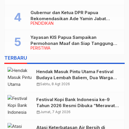
Gubernur dan Ketua DPR Papua
Rekomendasikan Ade Yamin Jabat
PENDIDIKAN
Rektor IAIN Fattahul Muluk Papua
periode 2026–2030
Yayasan KIS Papua Sampaikan
Permohonan Maaf dan Siap Tanggung
PERISTIWA
Biaya Korban Dugaan Keracunan MBG di
Depapre
TERBARU
Hendak Masuk Pintu Utama Festival
Budaya Lembah Baliem, Dua Warga
Sipil Ditembak OTK
calendar_month
Sabtu, 8 Agt 2026
Festival Kopi Bank Indonesia ke-9
Tahun 2026 Resmi Dibuka “Merawat
Warisan, Membangun Masa Depan
calendar_month
Jumat, 7 Agt 2026
Papua”
Atasi Keterbatasan Air Bersih di