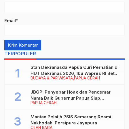
Email*
TERPOPULER
Stan Dekranasda Papua Curi Perhatian di
HUT Dekranas 2026, Ibu Wapres RI Betah
BUDAYA & PARIWISATA
PAPUA CERAH
Menikmati Karya Perajin
JBGP: Penyebar Hoax dan Pencemar
Nama Baik Gubernur Papua Siap
PAPUA CERAH
Berhadapan dengan Hukum!
Mantan Pelatih PSIS Semarang Resmi
Nakhodahi Persipura Jayapura
OLAH RAGA