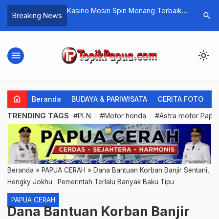
e Dana
Kasino Mesin Spin Menang Terbaik
Bertambah
search
Breaking News
2026
Pedagang
Jayapura 
menu
light_mode
home
Beranda
BUDAYA & PARIWISATA
CERITA FOTO
C
TRENDING TAGS
#PLN
#Motor honda
#Astra motor Papu
Beranda
»
PAPUA CERAH
»
Dana Bantuan Korban Banjir Sentani,
Hengky Jokhu : Pemerintah Terlalu Banyak Baku Tipu
PAPUA CERAH
Dana Bantuan Korban Banjir