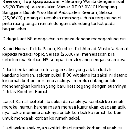
Keerom, Topikpapua.com
, – Seorang Wanita dengan inisial
NS(28 Tahun), warga Jalan Mawar RT 02 RW 01 Kampung
Sanggaria Distrik Arso Barat Kabupaten Keerom, Selasa
(25/06/19) petang di temukan meninggal dunia tergantung di
pintu ruang tengah rumah dengan selendang terikat pada
bagian leher.
Diduga kuat NS mengakhiri hidupnya dengan menggantung diri.
Kabid Humas Polda Papua, Kombes Pol Ahmad Mustofa Kamal
kepada redaksi topik, Selasa (25/06/19) menjelaskan bila
sebelumnya Korban NS sempat bersitegang dengan suaminya.
“ Jadi berdasarkan keterangan saksi yang adalah kakak
kandung korban, sekitar pukul 11.00 wit siang itu saksi ini datang
ke rumah korban bersama anaknya, mereka datang untuk
menenangkan korban yang baru bersitegang dengan suaminya,
“ Jelas Kombes Kamal.
Lanjut Kamal, setelah itu saksi dan anaknya kembali ke rumah
mereka, namun karena masih merasa kuatir akan keadaan adik
nya, saksi meminta anak nya untuk kembali ke rumah korban
untuk mengajak korban ke rumah saksi.
“ jadi waktu anak nya saksi ini tibadi rumah korban, si anak itu