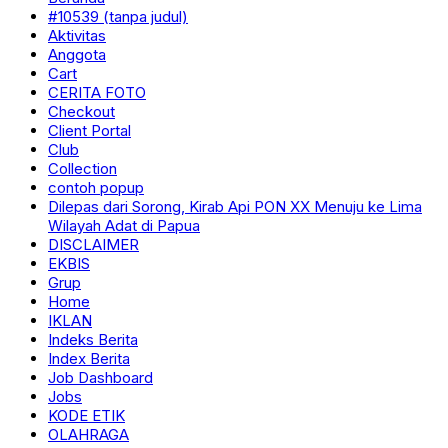
#10539 (tanpa judul)
Aktivitas
Anggota
Cart
CERITA FOTO
Checkout
Client Portal
Club
Collection
contoh popup
Dilepas dari Sorong, Kirab Api PON XX Menuju ke Lima
Wilayah Adat di Papua
DISCLAIMER
EKBIS
Grup
Home
IKLAN
Indeks Berita
Index Berita
Job Dashboard
Jobs
KODE ETIK
OLAHRAGA