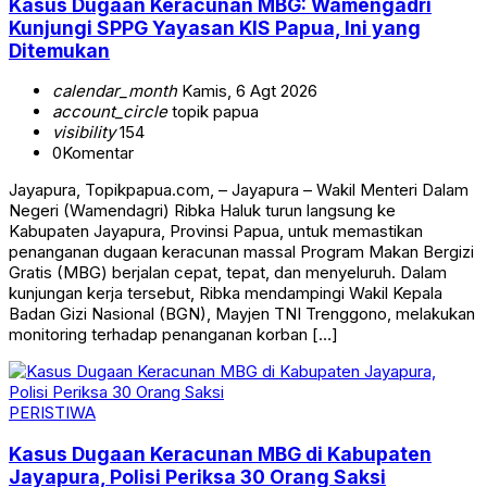
Kasus Dugaan Keracunan MBG: Wamengadri
Kunjungi SPPG Yayasan KIS Papua, Ini yang
Ditemukan
calendar_month
Kamis, 6 Agt 2026
account_circle
topik papua
visibility
154
0
Komentar
Jayapura, Topikpapua.com, – Jayapura – Wakil Menteri Dalam
Negeri (Wamendagri) Ribka Haluk turun langsung ke
Kabupaten Jayapura, Provinsi Papua, untuk memastikan
penanganan dugaan keracunan massal Program Makan Bergizi
Gratis (MBG) berjalan cepat, tepat, dan menyeluruh. Dalam
kunjungan kerja tersebut, Ribka mendampingi Wakil Kepala
Badan Gizi Nasional (BGN), Mayjen TNI Trenggono, melakukan
monitoring terhadap penanganan korban […]
PERISTIWA
Kasus Dugaan Keracunan MBG di Kabupaten
Jayapura, Polisi Periksa 30 Orang Saksi