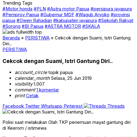
Trending Tags
#Motor honda
#PLN
#Astra motor Papua
#persipura jayapura
#Pemprov Papua
#Gubernur MDF
#Wagub Aryoko
#provinsi
papua
#Owen Rahadian
#kabupaten jayapura
#Sekolah Rakyat
#Sorong
#BI Papua
#ASTRA MOTOR
#SKALA
Beranda
»
PERISTIWA
»
Cekcok dengan Suami, Istri Gantung
Diri..
PERISTIWA
Cekcok dengan Suami, Istri Gantung Diri..
account_circle
topik papua
calendar_month
Selasa, 25 Jun 2019
visibility
1.007
comment
1 komentar
print
Cetak
Facebook
Twitter
Whatsapp
Pinterest
Threads
Polisi saat melakukan Olah TKP penemuan mayat gantung diri
di Keerom / istimewa