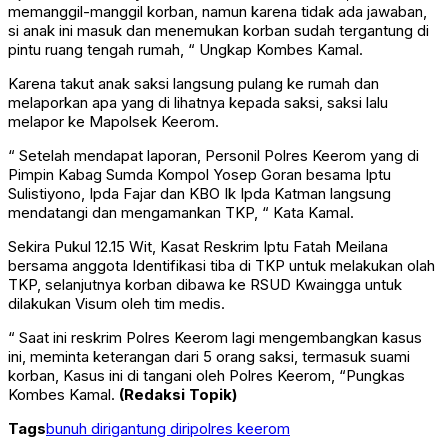
memanggil-manggil korban, namun karena tidak ada jawaban,
si anak ini masuk dan menemukan korban sudah tergantung di
pintu ruang tengah rumah, “ Ungkap Kombes Kamal.
Karena takut anak saksi langsung pulang ke rumah dan
melaporkan apa yang di lihatnya kepada saksi, saksi lalu
melapor ke Mapolsek Keerom.
“ Setelah mendapat laporan, Personil Polres Keerom yang di
Pimpin Kabag Sumda Kompol Yosep Goran besama Iptu
Sulistiyono, Ipda Fajar dan KBO Ik Ipda Katman langsung
mendatangi dan mengamankan TKP, “ Kata Kamal.
Sekira Pukul 12.15 Wit, Kasat Reskrim Iptu Fatah Meilana
bersama anggota Identifikasi tiba di TKP untuk melakukan olah
TKP, selanjutnya korban dibawa ke RSUD Kwaingga untuk
dilakukan Visum oleh tim medis.
“ Saat ini reskrim Polres Keerom lagi mengembangkan kasus
ini, meminta keterangan dari 5 orang saksi, termasuk suami
korban, Kasus ini di tangani oleh Polres Keerom, “Pungkas
Kombes Kamal.
(Redaksi Topik)
Tags
bunuh diri
gantung diri
polres keerom