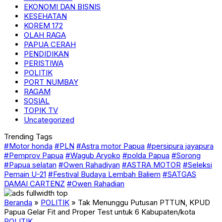
EKONOMI DAN BISNIS
KESEHATAN
KOREM 172
OLAH RAGA
PAPUA CERAH
PENDIDIKAN
PERISTIWA
POLITIK
PORT NUMBAY
RAGAM
SOSIAL
TOPIK TV
Uncategorized
Trending Tags
#Motor honda
#PLN
#Astra motor Papua
#persipura jayapura
#Pemprov Papua
#Wagub Aryoko
#polda Papua
#Sorong
#Papua selatan
#Owen Rahadiyan
#ASTRA MOTOR
#Seleksi
Pemain U-21
#Festival Budaya Lembah Baliem
#SATGAS
DAMAI CARTENZ
#Owen Rahadian
Beranda
»
POLITIK
»
Tak Menunggu Putusan PTTUN, KPUD
Papua Gelar Fit and Proper Test untuk 6 Kabupaten/kota
POLITIK