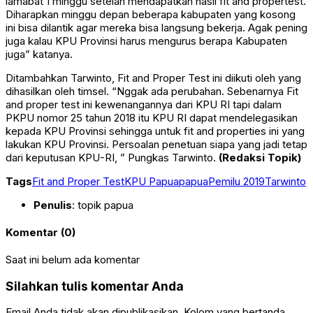
lamabat 1 minggu setelah mendapatkan hasil fit and propertest.
Diharapkan minggu depan beberapa kabupaten yang kosong
ini bisa dilantik agar mereka bisa langsung bekerja. Agak pening
juga kalau KPU Provinsi harus mengurus berapa Kabupaten
juga” katanya.
Ditambahkan Tarwinto, Fit and Proper Test ini diikuti oleh yang
dihasilkan oleh timsel. “Nggak ada perubahan. Sebenarnya Fit
and proper test ini kewenangannya dari KPU RI tapi dalam
PKPU nomor 25 tahun 2018 itu KPU RI dapat mendelegasikan
kepada KPU Provinsi sehingga untuk fit and properties ini yang
lakukan KPU Provinsi. Persoalan penetuan siapa yang jadi tetap
dari keputusan KPU-RI, ” Pungkas Tarwinto.
(Redaksi Topik)
Tags
Fit and Proper Test
KPU Papua
papua
Pemilu 2019
Tarwinto
Penulis
: topik papua
Komentar (0)
Saat ini belum ada komentar
Silahkan tulis komentar Anda
Email Anda tidak akan dipublikasikan. Kolom yang bertanda