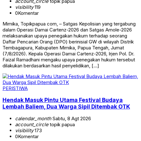
account_circle
topik papua
visibility
119
0
Komentar
Mimika, Topikpapua com, – Satgas Kepolisian yang tergabung
dalam Operasi Damai Cartenz-2026 dan Satgas Amole-2026
melaksanakan upaya penegakan hukum terhadap seorang
Daftar Pencarian Orang (DPO) berinisial GW di wilayah Distrik
Tembagapura, Kabupaten Mimika, Papua Tengah, Jumat
(7/8/2026). Kepala Operasi Damai Cartenz-2026, Irjen Pol. Dr.
Faizal Ramadhani mengaku upaya penegakan hukum tersebut
dilakukan berdasarkan hasil penyelidikan, […]
PERISTIWA
Hendak Masuk Pintu Utama Festival Budaya
Lembah Baliem, Dua Warga Sipil Ditembak OTK
calendar_month
Sabtu, 8 Agt 2026
account_circle
topik papua
visibility
173
0
Komentar