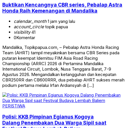
Buktikan Kencangnya CBR series, Pebalap Astra
Honda Raih Kemenangan di Mandalika
calendar_month
1 jam yang lalu
account_circle
topik papua
visibility
41
0
Komentar
Mandalika, Topikpapua.com, – Pebalap Astra Honda Racing
Team (AHRT) tampil meyakinkan bersama CBR Series pada
putaran keempat Idemitsu FIM Asia Road Racing
Championship (ARRC) 2026 di Pertamina Mandalika
International Circuit, Lombok, Nusa Tenggara Barat, 7-9
Agustus 2026. Mengandalkan ketangguhan dan kecepatan
CBR250RR dan CB600RRR, dua pebalap AHRT sukses meraih
podium pertama melalui Irfan Ardiansyah di […]
PERISTIWA
Polisi: KKB Pimpinan Egianus Kogoya
Dalang Penembakan Dua Warga Sipil saat