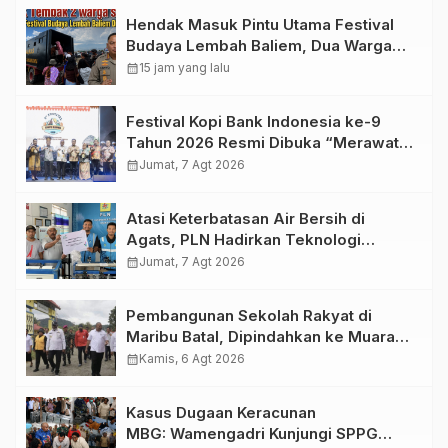
Hendak Masuk Pintu Utama Festival
Budaya Lembah Baliem, Dua Warga
Sipil Ditembak OTK
calendar_month
15 jam yang lalu
Festival Kopi Bank Indonesia ke-9
Tahun 2026 Resmi Dibuka “Merawat
Warisan, Membangun Masa Depan
calendar_month
Jumat, 7 Agt 2026
Papua”
Atasi Keterbatasan Air Bersih di
Agats, PLN Hadirkan Teknologi
Desalinasi untuk Masjid Saiful Al-
calendar_month
Jumat, 7 Agt 2026
Bukhori dan Warga Sekitar
Pembangunan Sekolah Rakyat di
Maribu Batal, Dipindahkan ke Muara
Tami, Ini Sebabnya
calendar_month
Kamis, 6 Agt 2026
Kasus Dugaan Keracunan
MBG: Wamengadri Kunjungi SPPG