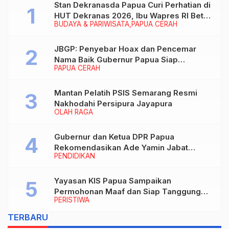
Stan Dekranasda Papua Curi Perhatian di
HUT Dekranas 2026, Ibu Wapres RI Betah
BUDAYA & PARIWISATA
PAPUA CERAH
Menikmati Karya Perajin
JBGP: Penyebar Hoax dan Pencemar
Nama Baik Gubernur Papua Siap
PAPUA CERAH
Berhadapan dengan Hukum!
Mantan Pelatih PSIS Semarang Resmi
Nakhodahi Persipura Jayapura
OLAH RAGA
Gubernur dan Ketua DPR Papua
Rekomendasikan Ade Yamin Jabat
PENDIDIKAN
Rektor IAIN Fattahul Muluk Papua
periode 2026–2030
Yayasan KIS Papua Sampaikan
Permohonan Maaf dan Siap Tanggung
PERISTIWA
Biaya Korban Dugaan Keracunan MBG di
Depapre
TERBARU