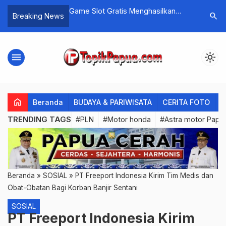
 Dengan Kasino Uang
Game Slot Gratis Menghasilkan
Gubernur 
search
Breaking News
Uang
Prioritas
Perangka
menu
light_mode
home
Beranda
BUDAYA & PARIWISATA
CERITA FOTO
C
TRENDING TAGS
#PLN
#Motor honda
#Astra motor Papu
Beranda
»
SOSIAL
»
PT Freeport Indonesia Kirim Tim Medis dan
Obat-Obatan Bagi Korban Banjir Sentani
SOSIAL
PT Freeport Indonesia Kirim