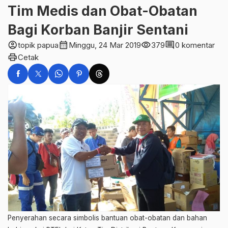
Tim Medis dan Obat-Obatan
Bagi Korban Banjir Sentani
account_circle
calendar_month
visibility
comment
topik papua
Minggu, 24 Mar 2019
379
0 komentar
print
Cetak
Penyerahan secara simbolis bantuan obat-obatan dan bahan