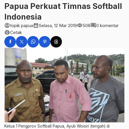
Papua Perkuat Timnas Softball
Indonesia
account_circle
calendar_month
visibility
comment
topik papua
Selasa, 12 Mar 2019
508
0 komentar
print
Cetak
Ketua 1 Pengprov Softball Papua, Ayub Woisiri (tengah) di