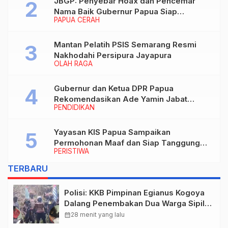
JBGP: Penyebar Hoax dan Pencemar
Nama Baik Gubernur Papua Siap
PAPUA CERAH
Berhadapan dengan Hukum!
Mantan Pelatih PSIS Semarang Resmi
Nakhodahi Persipura Jayapura
OLAH RAGA
Gubernur dan Ketua DPR Papua
Rekomendasikan Ade Yamin Jabat
PENDIDIKAN
Rektor IAIN Fattahul Muluk Papua
periode 2026–2030
Yayasan KIS Papua Sampaikan
Permohonan Maaf dan Siap Tanggung
PERISTIWA
Biaya Korban Dugaan Keracunan MBG di
Depapre
TERBARU
Polisi: KKB Pimpinan Egianus Kogoya
Dalang Penembakan Dua Warga Sipil
saat Festival Budaya Lembah Baliem
calendar_month
28 menit yang lalu