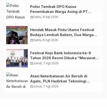
Polisi Tembak DPO Kasus
Penembakan Warga Asing di PT
Freeport Indonesia
calendar_month
Sabtu, 8 Agt 2026
Hendak Masuk Pintu Utama Festival
Budaya Lembah Baliem, Dua Warga
Sipil Ditembak OTK
calendar_month
Sabtu, 8 Agt 2026
Festival Kopi Bank Indonesia ke-9
Tahun 2026 Resmi Dibuka “Merawat
Warisan, Membangun Masa Depan
calendar_month
Jumat, 7 Agt 2026
Papua”
Atasi Keterbatasan Air Bersih di
Agats, PLN Hadirkan Teknologi
Desalinasi untuk Masjid Saiful Al-
calendar_month
Jumat, 7 Agt 2026
Bukhori dan Warga Sekitar