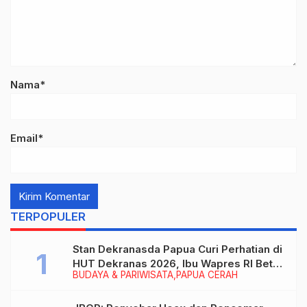
Nama*
Email*
TERPOPULER
Stan Dekranasda Papua Curi Perhatian di
HUT Dekranas 2026, Ibu Wapres RI Betah
BUDAYA & PARIWISATA
PAPUA CERAH
Menikmati Karya Perajin