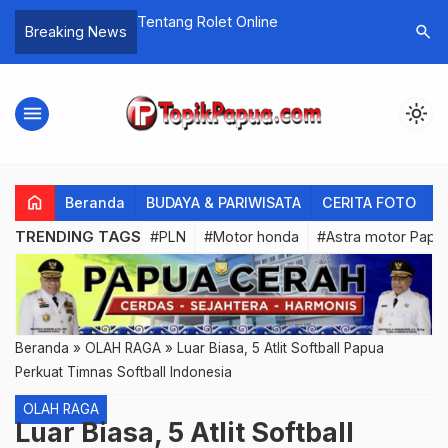
 Pulsa Gratis
Tentang Rolet Online
Download
search
Breaking News
Uang Lan
menu
light_mode
home
Beranda
BUDAYA & PARIWISATA
CERITA FOTO
C
TRENDING TAGS
#PLN
#Motor honda
#Astra motor Papu
Beranda
»
OLAH RAGA
»
Luar Biasa, 5 Atlit Softball Papua
Perkuat Timnas Softball Indonesia
OLAH RAGA
Luar Biasa, 5 Atlit Softball