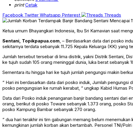
print
Cetak
Facebook
Twitter
Whatsapp
Pinterest
Threads
Ketua umum Bhayangkari Indonesia, Ibu Sri Karnavian saat meng
Sentani, Topikpapua.com
, – Berdasarkan data dari posko in
sekitarnya terdata sebanyak 11.725 Kepala Keluarga (KK) yang t
Jumlah tersebut tersebar di lima distrik, yakni Distrik Sentani, D
ke tujuh sudah 105 orang meninggal dunia, luka berat sebanyak 1
Sementara itu hingga hari ke tujuh jumlah pengungsi makin berku
“ Hari ini berdasarkan data dari posko induk, Jumlah pengungsi
posko pengungsian ke rumah kerabat, “ ungkap Kabid Humas Po
Data dari Posko induk penanganan banjir bandang sentani dari 
orang, berikut di posko Toware sebanyak 1.373 orang, posko 
posko Kampung Bambar sebanyak 270 orang.
“ dua hari terakhir ini tim gabungan memang belum menemukan 
kemungkinan jumlah korban akan bertambah. Personel TNI/Polri m