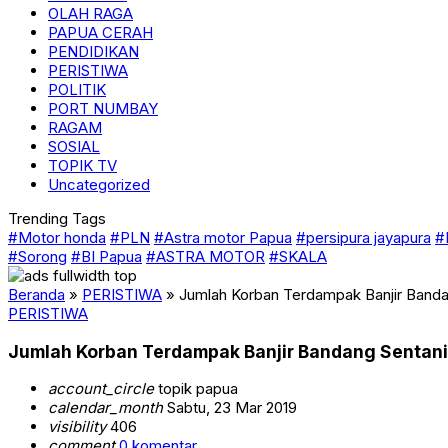
OLAH RAGA
PAPUA CERAH
PENDIDIKAN
PERISTIWA
POLITIK
PORT NUMBAY
RAGAM
SOSIAL
TOPIK TV
Uncategorized
Trending Tags
#Motor honda
#PLN
#Astra motor Papua
#persipura jayapura
#
#Sorong
#BI Papua
#ASTRA MOTOR
#SKALA
Beranda
»
PERISTIWA
»
Jumlah Korban Terdampak Banjir Banda
PERISTIWA
Jumlah Korban Terdampak Banjir Bandang Sentani
account_circle
topik papua
calendar_month
Sabtu, 23 Mar 2019
visibility
406
comment
0 komentar