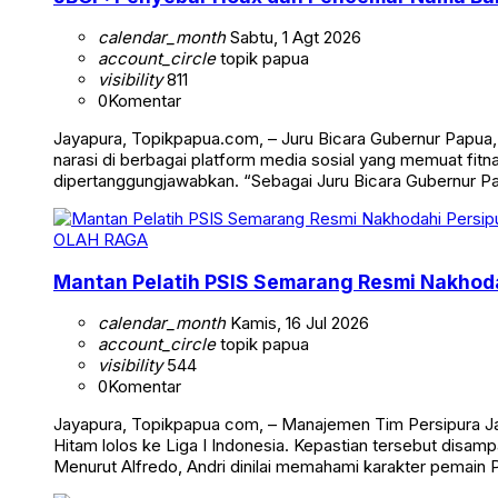
calendar_month
Sabtu, 1 Agt 2026
account_circle
topik papua
visibility
811
0
Komentar
Jayapura, Topikpapua.com, – Juru Bicara Gubernur Papua
narasi di berbagai platform media sosial yang memuat fi
dipertanggungjawabkan. “Sebagai Juru Bicara Gubernur 
OLAH RAGA
Mantan Pelatih PSIS Semarang Resmi Nakhoda
calendar_month
Kamis, 16 Jul 2026
account_circle
topik papua
visibility
544
0
Komentar
Jayapura, Topikpapua com, – Manajemen Tim Persipura J
Hitam lolos ke Liga I Indonesia. Kepastian tersebut disamp
Menurut Alfredo, Andri dinilai memahami karakter pemain 