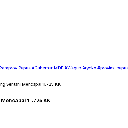
Pemprov Papua
#Gubernur MDF
#Wagub Aryoko
#provinsi papu
ng Sentani Mencapai 11.725 KK
 Mencapai 11.725 KK