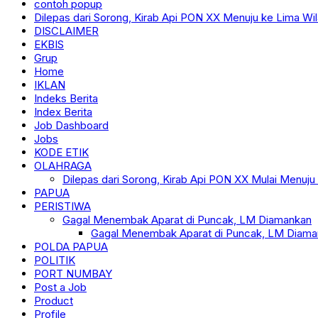
contoh popup
Dilepas dari Sorong, Kirab Api PON XX Menuju ke Lima Wi
DISCLAIMER
EKBIS
Grup
Home
IKLAN
Indeks Berita
Index Berita
Job Dashboard
Jobs
KODE ETIK
OLAHRAGA
Dilepas dari Sorong, Kirab Api PON XX Mulai Menuju
PAPUA
PERISTIWA
Gagal Menembak Aparat di Puncak, LM Diamankan
Gagal Menembak Aparat di Puncak, LM Diama
POLDA PAPUA
POLITIK
PORT NUMBAY
Post a Job
Product
Profile