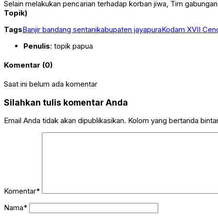
Selain melakukan pencarian terhadap korban jiwa, Tim gabungan 
Topik)
Tags
Banjir bandang sentani
kabupaten jayapura
Kodam XVII Cen
Penulis
: topik papua
Komentar (0)
Saat ini belum ada komentar
Silahkan tulis komentar Anda
Email Anda tidak akan dipublikasikan. Kolom yang bertanda bintang
Komentar*
Nama*