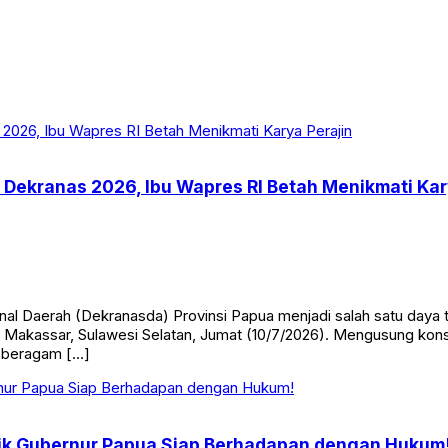
 Dekranas 2026, Ibu Wapres RI Betah Menikmati Kar
al Daerah (Dekranasda) Provinsi Papua menjadi salah satu daya 
 Makassar, Sulawesi Selatan, Jumat (10/7/2026). Mengusung kons
 beragam […]
ik Gubernur Papua Siap Berhadapan dengan Hukum