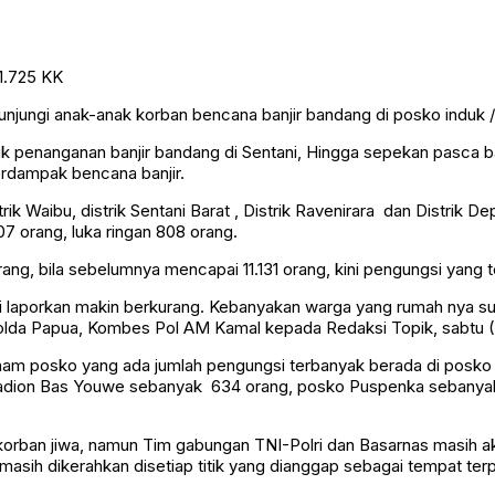
unjungi anak-anak korban bencana banjir bandang di posko induk 
duk penanganan banjir bandang di Sentani, Hingga sepekan pasca
erdampak bencana banjir.
istrik Waibu, distrik Sentani Barat , Distrik Ravenirara dan Distrik 
07 orang, luka ringan 808 orang.
rang, bila sebelumnya mencapai 11.131 orang, kini pengungsi yang
 di laporkan makin berkurang. Kebanyakan warga yang rumah nya su
lda Papua, Kombes Pol AM Kamal kepada Redaksi Topik, sabtu (
enam posko yang ada jumlah pengungsi terbanyak berada di posko 
Stadion Bas Youwe sebanyak 634 orang, posko Puspenka sebanyak
korban jiwa, namun Tim gabungan TNI-Polri dan Basarnas masih a
asih dikerahkan disetiap titik yang dianggap sebagai tempat ter