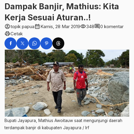
Dampak Banjir, Mathius: Kita
Kerja Sesuai Aturan..!
account_circle
calendar_month
visibility
comment
topik papua
Kamis, 28 Mar 2019
348
0 komentar
print
Cetak
Bupati Jayapura, Mathius Awoitauw saat mengunjungi daerah
terdampak banjir di kabupaten Jayapura / Irf