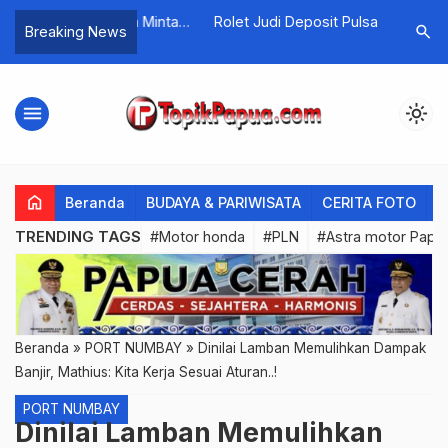
Jayapura Minta
Rolet Judi Deposit Pulsa
Blackjack
search
Breaking News
…
Ungkap Kasus
jani
menu
light_mode
home
Beranda
BUDAYA & PARIWISATA
CERITA FOTO
C
TRENDING TAGS
#Motor honda
#PLN
#Astra motor Papu
Beranda
»
PORT NUMBAY
»
Dinilai Lamban Memulihkan Dampak
Banjir, Mathius: Kita Kerja Sesuai Aturan..!
PORT NUMBAY
Dinilai Lamban Memulihkan