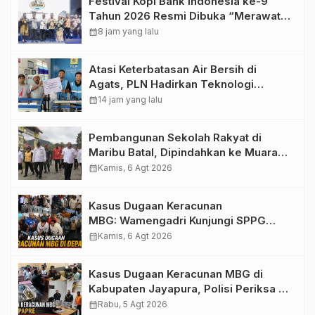
Festival Kopi Bank Indonesia ke-9
Tahun 2026 Resmi Dibuka “Merawat
Warisan, Membangun Masa Depan
calendar_month
8 jam yang lalu
Papua”
Atasi Keterbatasan Air Bersih di
Agats, PLN Hadirkan Teknologi
Desalinasi untuk Masjid Saiful Al-
calendar_month
14 jam yang lalu
Bukhori dan Warga Sekitar
Pembangunan Sekolah Rakyat di
Maribu Batal, Dipindahkan ke Muara
Tami, Ini Sebabnya
calendar_month
Kamis, 6 Agt 2026
Kasus Dugaan Keracunan
MBG: Wamengadri Kunjungi SPPG
Yayasan KIS Papua, Ini yang
calendar_month
Kamis, 6 Agt 2026
Ditemukan
Kasus Dugaan Keracunan MBG di
Kabupaten Jayapura, Polisi Periksa 30
Orang Saksi
calendar_month
Rabu, 5 Agt 2026