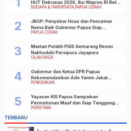
HUT Dekranas 2026, Ibu Wapres RI Betah
BUDAYA & PARIWISATA
PAPUA CERAH
Menikmati Karya Perajin
JBGP: Penyebar Hoax dan Pencemar
Nama Baik Gubernur Papua Siap
PAPUA CERAH
Berhadapan dengan Hukum!
Mantan Pelatih PSIS Semarang Resmi
Nakhodahi Persipura Jayapura
OLAH RAGA
Gubernur dan Ketua DPR Papua
Rekomendasikan Ade Yamin Jabat
PENDIDIKAN
Rektor IAIN Fattahul Muluk Papua
periode 2026–2030
Yayasan KIS Papua Sampaikan
Permohonan Maaf dan Siap Tanggung
PERISTIWA
Biaya Korban Dugaan Keracunan MBG di
Depapre
TERBARU