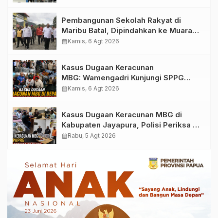
Bukhori dan Warga Sekitar
Pembangunan Sekolah Rakyat di
Maribu Batal, Dipindahkan ke Muara
Tami, Ini Sebabnya
calendar_month
Kamis, 6 Agt 2026
Kasus Dugaan Keracunan
MBG: Wamengadri Kunjungi SPPG
Yayasan KIS Papua, Ini yang
calendar_month
Kamis, 6 Agt 2026
Ditemukan
Kasus Dugaan Keracunan MBG di
Kabupaten Jayapura, Polisi Periksa 30
Orang Saksi
calendar_month
Rabu, 5 Agt 2026