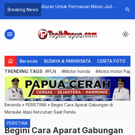
ng di Kabupaten
Aturan Untuk Permainan Mesin Judi
Si Jago 
search
Breaking News
ambahan Jam
Digital Kasino
di Pasar 
Terbakar
menu
light_mode
home
Beranda
BUDAYA & PARIWISATA
CERITA FOTO
C
TRENDING TAGS
#PLN
#Motor honda
#Astra motor Papu
Beranda
»
PERISTIWA
»
Begini Cara Aparat Gabungan di
Merauke Atasi Kericuhan Saat Pemilu
PERISTIWA
Begini Cara Aparat Gabungan