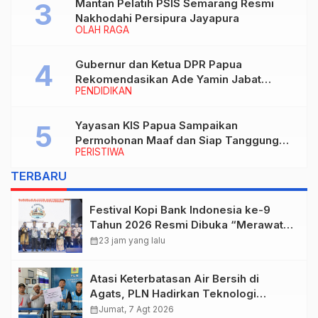
Mantan Pelatih PSIS Semarang Resmi
Nakhodahi Persipura Jayapura
OLAH RAGA
Gubernur dan Ketua DPR Papua
Rekomendasikan Ade Yamin Jabat
PENDIDIKAN
Rektor IAIN Fattahul Muluk Papua
periode 2026–2030
Yayasan KIS Papua Sampaikan
Permohonan Maaf dan Siap Tanggung
PERISTIWA
Biaya Korban Dugaan Keracunan MBG di
Depapre
TERBARU
Festival Kopi Bank Indonesia ke-9
Tahun 2026 Resmi Dibuka “Merawat
Warisan, Membangun Masa Depan
calendar_month
23 jam yang lalu
Papua”
Atasi Keterbatasan Air Bersih di
Agats, PLN Hadirkan Teknologi
Desalinasi untuk Masjid Saiful Al-
calendar_month
Jumat, 7 Agt 2026