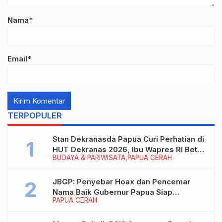
Nama*
Email*
TERPOPULER
Stan Dekranasda Papua Curi Perhatian di
HUT Dekranas 2026, Ibu Wapres RI Betah
BUDAYA & PARIWISATA
PAPUA CERAH
Menikmati Karya Perajin
JBGP: Penyebar Hoax dan Pencemar
Nama Baik Gubernur Papua Siap
PAPUA CERAH
Berhadapan dengan Hukum!