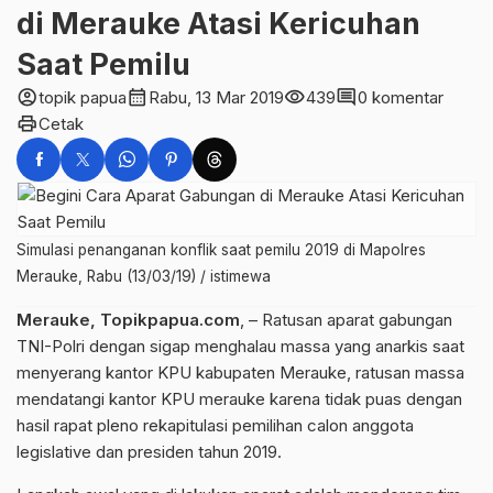
di Merauke Atasi Kericuhan
Saat Pemilu
account_circle
calendar_month
visibility
comment
topik papua
Rabu, 13 Mar 2019
439
0 komentar
print
Cetak
Simulasi penanganan konflik saat pemilu 2019 di Mapolres
Merauke, Rabu (13/03/19) / istimewa
Merauke, Topikpapua.com
, – Ratusan aparat gabungan
TNI-Polri dengan sigap menghalau massa yang anarkis saat
menyerang kantor KPU kabupaten Merauke, ratusan massa
mendatangi kantor KPU merauke karena tidak puas dengan
hasil rapat pleno rekapitulasi pemilihan calon anggota
legislative dan presiden tahun 2019.