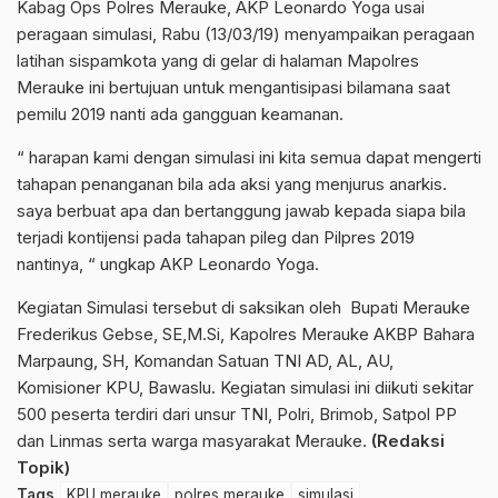
Kabag Ops Polres Merauke, AKP Leonardo Yoga usai
peragaan simulasi, Rabu (13/03/19) menyampaikan peragaan
latihan sispamkota yang di gelar di halaman Mapolres
Merauke ini bertujuan untuk mengantisipasi bilamana saat
pemilu 2019 nanti ada gangguan keamanan.
“ harapan kami dengan simulasi ini kita semua dapat mengerti
tahapan penanganan bila ada aksi yang menjurus anarkis.
saya berbuat apa dan bertanggung jawab kepada siapa bila
terjadi kontijensi pada tahapan pileg dan Pilpres 2019
nantinya, “ ungkap AKP Leonardo Yoga.
Kegiatan Simulasi tersebut di saksikan oleh Bupati Merauke
Frederikus Gebse, SE,M.Si, Kapolres Merauke AKBP Bahara
Marpaung, SH, Komandan Satuan TNI AD, AL, AU,
Komisioner KPU, Bawaslu. Kegiatan simulasi ini diikuti sekitar
500 peserta terdiri dari unsur TNI, Polri, Brimob, Satpol PP
dan Linmas serta warga masyarakat Merauke.
(Redaksi
Topik)
Tags
KPU merauke
polres merauke
simulasi