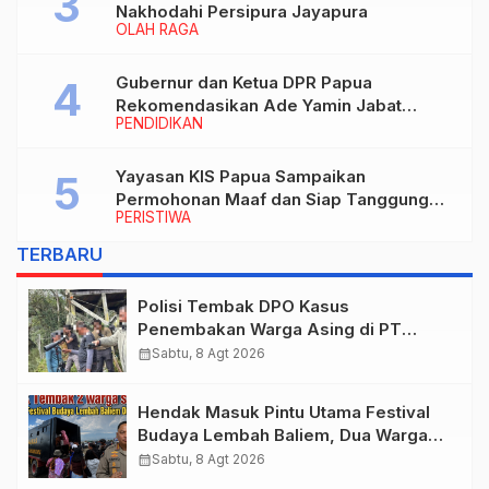
Nakhodahi Persipura Jayapura
OLAH RAGA
Gubernur dan Ketua DPR Papua
Rekomendasikan Ade Yamin Jabat
PENDIDIKAN
Rektor IAIN Fattahul Muluk Papua
periode 2026–2030
Yayasan KIS Papua Sampaikan
Permohonan Maaf dan Siap Tanggung
PERISTIWA
Biaya Korban Dugaan Keracunan MBG di
Depapre
TERBARU
Polisi Tembak DPO Kasus
Penembakan Warga Asing di PT
Freeport Indonesia
calendar_month
Sabtu, 8 Agt 2026
Hendak Masuk Pintu Utama Festival
Budaya Lembah Baliem, Dua Warga
Sipil Ditembak OTK
calendar_month
Sabtu, 8 Agt 2026