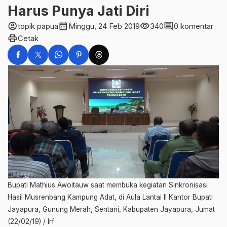
Harus Punya Jati Diri
account_circle
calendar_month
visibility
comment
topik papua
Minggu, 24 Feb 2019
340
0 komentar
print
Cetak
Bupati Mathius Awoitauw saat membuka kegiatan Sinkronisasi
Hasil Musrenbang Kampung Adat, di Aula Lantai II Kantor Bupati
Jayapura, Gunung Merah, Sentani, Kabupaten Jayapura, Jumat
(22/02/19) / Irf