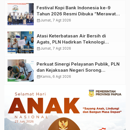
Festival Kopi Bank Indonesia ke-9
Tahun 2026 Resmi Dibuka “Merawat
Warisan, Membangun Masa Depan
calendar_month
Jumat, 7 Agt 2026
Papua”
Atasi Keterbatasan Air Bersih di
Agats, PLN Hadirkan Teknologi
Desalinasi untuk Masjid Saiful Al-
calendar_month
Jumat, 7 Agt 2026
Bukhori dan Warga Sekitar
Perkuat Sinergi Pelayanan Publik, PLN
dan Kejaksaan Negeri Sorong
Tandatangani Kerja Sama
calendar_month
Kamis, 6 Agt 2026
Pendampingan Hukum