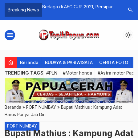
 Tokoh Gereja,
Berlaga di AFC CUP 2021, Persipura
Kapolda 
search
Breaking News
 Enembe Ingin
Pilih Stadion Mandala Sebagai Home
Tindak T
Base
Mambera
menu
light_mode
home
Beranda
BUDAYA & PARIWISATA
CERITA FOTO
C
TRENDING TAGS
#PLN
#Motor honda
#Astra motor Papu
Beranda
»
PORT NUMBAY
»
Bupati Mathius : Kampung Adat
Harus Punya Jati Diri
PORT NUMBAY
Bupati Mathius : Kampung Adat