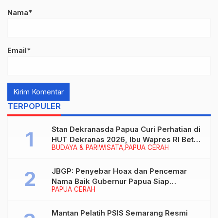
Nama*
Email*
TERPOPULER
Stan Dekranasda Papua Curi Perhatian di
HUT Dekranas 2026, Ibu Wapres RI Betah
BUDAYA & PARIWISATA
PAPUA CERAH
Menikmati Karya Perajin
JBGP: Penyebar Hoax dan Pencemar
Nama Baik Gubernur Papua Siap
PAPUA CERAH
Berhadapan dengan Hukum!
Mantan Pelatih PSIS Semarang Resmi