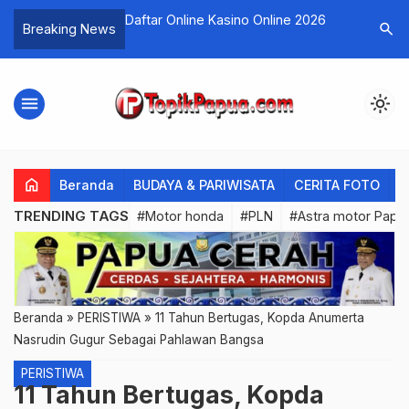
r Persipura Lolos ke
Daftar Online Kasino Online 2026
Slot Past
search
Breaking News
n Grub, Ini
menu
light_mode
home
Beranda
BUDAYA & PARIWISATA
CERITA FOTO
C
TRENDING TAGS
#Motor honda
#PLN
#Astra motor Papu
Beranda
»
PERISTIWA
»
11 Tahun Bertugas, Kopda Anumerta
Nasrudin Gugur Sebagai Pahlawan Bangsa
PERISTIWA
11 Tahun Bertugas, Kopda