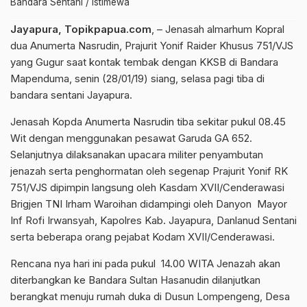
Bandara Sentani / istimewa
Jayapura, Topikpapua.com
, – Jenasah almarhum Kopral
dua Anumerta Nasrudin, Prajurit Yonif Raider Khusus 751/VJS
yang Gugur saat kontak tembak dengan KKSB di Bandara
Mapenduma, senin (28/01/19) siang, selasa pagi tiba di
bandara sentani Jayapura.
Jenasah Kopda Anumerta Nasrudin tiba sekitar pukul 08.45
Wit dengan menggunakan pesawat Garuda GA 652.
Selanjutnya dilaksanakan upacara militer penyambutan
jenazah serta penghormatan oleh segenap Prajurit Yonif RK
751/VJS dipimpin langsung oleh Kasdam XVII/Cenderawasi
Brigjen TNI Irham Waroihan didampingi oleh Danyon Mayor
Inf Rofi Irwansyah, Kapolres Kab. Jayapura, Danlanud Sentani
serta beberapa orang pejabat Kodam XVII/Cenderawasi.
Rencana nya hari ini pada pukul 14.00 WITA Jenazah akan
diterbangkan ke Bandara Sultan Hasanudin dilanjutkan
berangkat menuju rumah duka di Dusun Lompengeng, Desa