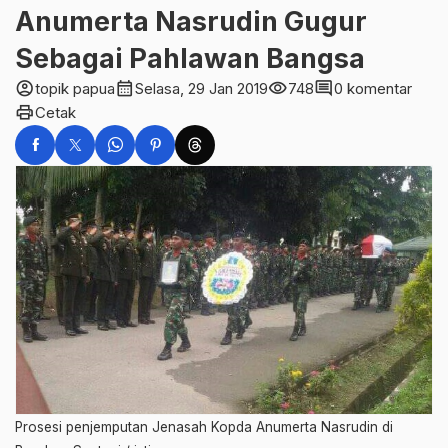
Anumerta Nasrudin Gugur
Sebagai Pahlawan Bangsa
account_circle
calendar_month
visibility
comment
topik papua
Selasa, 29 Jan 2019
748
0 komentar
print
Cetak
Prosesi penjemputan Jenasah Kopda Anumerta Nasrudin di