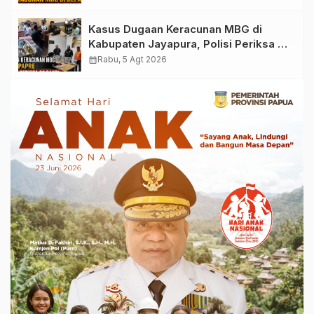
Ditemukan
Kasus Dugaan Keracunan MBG di
Kabupaten Jayapura, Polisi Periksa 30
Orang Saksi
calendar_month
Rabu, 5 Agt 2026