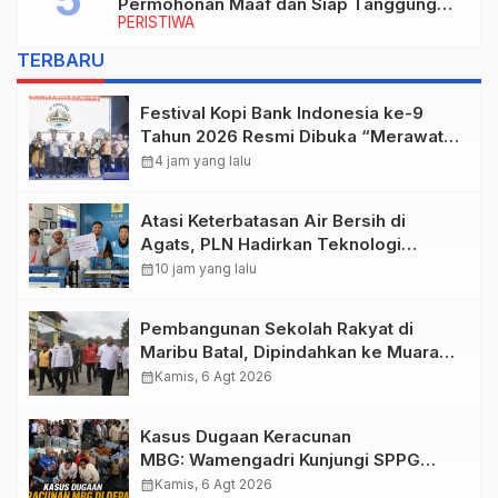
Permohonan Maaf dan Siap Tanggung
PERISTIWA
Biaya Korban Dugaan Keracunan MBG di
Depapre
TERBARU
Festival Kopi Bank Indonesia ke-9
Tahun 2026 Resmi Dibuka “Merawat
Warisan, Membangun Masa Depan
calendar_month
4 jam yang lalu
Papua”
Atasi Keterbatasan Air Bersih di
Agats, PLN Hadirkan Teknologi
Desalinasi untuk Masjid Saiful Al-
calendar_month
10 jam yang lalu
Bukhori dan Warga Sekitar
Pembangunan Sekolah Rakyat di
Maribu Batal, Dipindahkan ke Muara
Tami, Ini Sebabnya
calendar_month
Kamis, 6 Agt 2026
Kasus Dugaan Keracunan
MBG: Wamengadri Kunjungi SPPG
Yayasan KIS Papua, Ini yang
calendar_month
Kamis, 6 Agt 2026