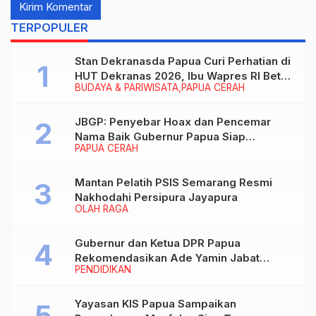
TERPOPULER
Stan Dekranasda Papua Curi Perhatian di
HUT Dekranas 2026, Ibu Wapres RI Betah
BUDAYA & PARIWISATA
PAPUA CERAH
Menikmati Karya Perajin
JBGP: Penyebar Hoax dan Pencemar
Nama Baik Gubernur Papua Siap
PAPUA CERAH
Berhadapan dengan Hukum!
Mantan Pelatih PSIS Semarang Resmi
Nakhodahi Persipura Jayapura
OLAH RAGA
Gubernur dan Ketua DPR Papua
Rekomendasikan Ade Yamin Jabat
PENDIDIKAN
Rektor IAIN Fattahul Muluk Papua
periode 2026–2030
Yayasan KIS Papua Sampaikan