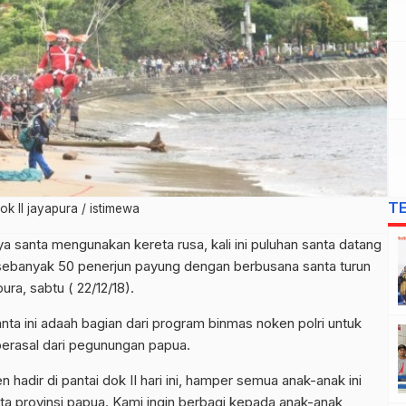
T
ok II jayapura / istimewa
nya santa mengunakan kereta rusa, kali ini puluhan santa datang
sebanyak 50 penerjun payung dengan berbusana santa turun
pura, sabtu ( 22/12/18).
ta ini adaah bagian dari program binmas noken polri untuk
erasal dari pegunungan papua.
 hadir di pantai dok II hari ini, hamper semua anak-anak ini
ota provinsi papua. Kami ingin berbagi kepada anak-anak