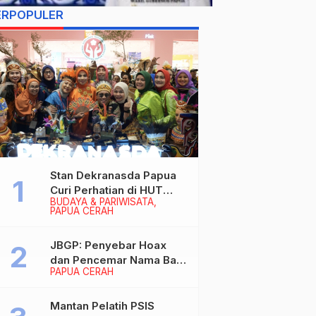
ERPOPULER
Stan Dekranasda Papua
Curi Perhatian di HUT
BUDAYA & PARIWISATA
Dekranas 2026, Ibu
PAPUA CERAH
Wapres RI Betah
Menikmati Karya Perajin
JBGP: Penyebar Hoax
dan Pencemar Nama Baik
PAPUA CERAH
Gubernur Papua Siap
Berhadapan dengan
Hukum!
Mantan Pelatih PSIS