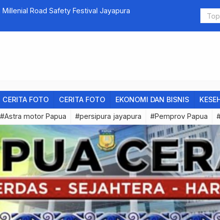
ermainan Kasino Bonus Sambutan
French Rou
CERITA FOTO
CERITA FOTO
EKONOMI DAN BISNIS
KESE
#Astra motor Papua
#persipura jayapura
#Pemprov Papua