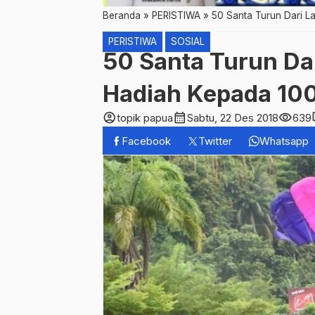
Beranda
»
PERISTIWA
»
50 Santa Turun Dari L
PERISTIWA
SOSIAL
50 Santa Turun Dar
Hadiah Kepada 10
account_circle
calendar_month
visibility
c
topik papua
Sabtu, 22 Des 2018
639
Facebook
Twitter
Whatsapp