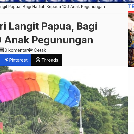
T
angit Papua, Bagi Hadiah Kepada 100 Anak Pegunungan
i Langit Papua, Bagi
0 Anak Pegunungan
omment
print
0 komentar
Cetak
Pinterest
Threads