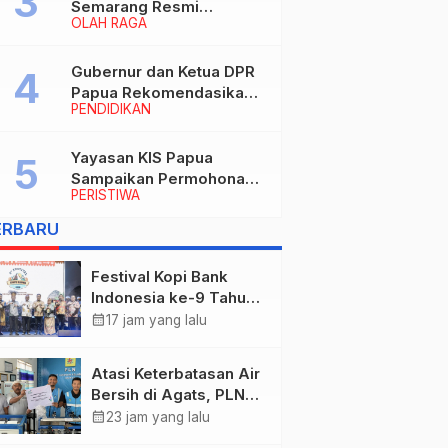
Semarang Resmi
OLAH RAGA
Nakhodahi Persipura
Jayapura
Gubernur dan Ketua DPR
Papua Rekomendasikan
PENDIDIKAN
Ade Yamin Jabat Rektor
IAIN Fattahul Muluk Papua
periode 2026–2030
Yayasan KIS Papua
Sampaikan Permohonan
PERISTIWA
Maaf dan Siap Tanggung
Biaya Korban Dugaan
ERBARU
Keracunan MBG di
Depapre
Festival Kopi Bank
Indonesia ke-9 Tahun
2026 Resmi Dibuka
calendar_month
17 jam yang lalu
“Merawat Warisan,
Membangun Masa
Atasi Keterbatasan Air
Depan Papua”
Bersih di Agats, PLN
Hadirkan Teknologi
calendar_month
23 jam yang lalu
Desalinasi untuk