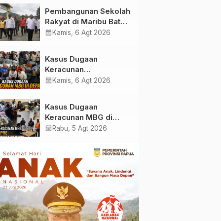
Masjid Saiful Al-
Pembangunan Sekolah
Bukhori dan Warga
Rakyat di Maribu Batal,
Sekitar
Dipindahkan ke Muara
calendar_month
Kamis, 6 Agt 2026
Tami, Ini Sebabnya
Kasus Dugaan
Keracunan
MBG: Wamengadri
calendar_month
Kamis, 6 Agt 2026
Kunjungi SPPG
Yayasan KIS Papua, Ini
Kasus Dugaan
yang Ditemukan
Keracunan MBG di
Kabupaten Jayapura,
calendar_month
Rabu, 5 Agt 2026
Polisi Periksa 30 Orang
Saksi