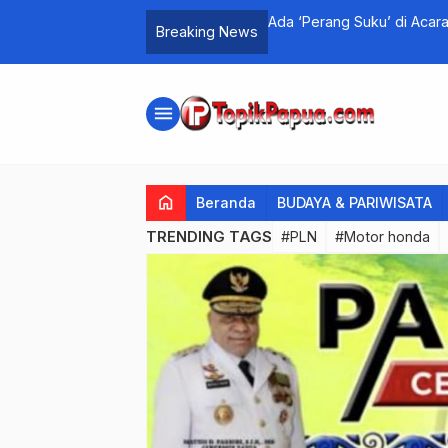
 Safety Festival Jayapura
Persentase Pembayaran P
Breaking News
menu
home
Beranda
BUDAYA & PARIWISATA
TRENDING TAGS
#PLN
#Motor honda