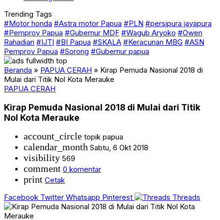
Trending Tags
#Motor honda
#Astra motor Papua
#PLN
#persipura jayapura
#Pemprov Papua
#Gubernur MDF
#Wagub Aryoko
#Owen
Rahadian
#IJTI
#BI Papua
#SKALA
#Keracunan MBG
#ASN
Pemprov Papua
#Sorong
#Gubernur papua
Beranda
»
PAPUA CERAH
»
Kirap Pemuda Nasional 2018 di
Mulai dari Titik Nol Kota Merauke
PAPUA CERAH
Kirap Pemuda Nasional 2018 di Mulai dari Titik
Nol Kota Merauke
account_circle
topik papua
calendar_month
Sabtu, 6 Okt 2018
visibility
569
comment
0 komentar
print
Cetak
Facebook
Twitter
Whatsapp
Pinterest
Threads