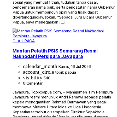
sosial yang memuat fitnah, tuduhan tanpa dasar,
pencemaran nama baik, serta pencatutan nama Gubernur
Papua untuk membangun opini yang tidak dapat
dipertanggungjawabkan. “Sebagai Juru Bicara Gubernur
Papua, saya menegaskan […]
OLAH RAGA
Mantan Pelatih PSIS Semarang Resmi
Nakhodahi Persipura Jayapura
calendar_month
Kamis, 16 Jul 2026
account_circle
topik papua
visibility
540
0
Komentar
Jayapura, Topikpapua com, – Manajemen Tim Persipura
Jayapura resmi menunjuk Andri Ramawi sebagai pelatih
kepala menggantikan Rahmad Darmawan yang gagal
membawa Mutiara Hitam lolos ke Liga I Indonesia.
Kepastian tersebut disampaikan Direktur Sepakbola
Persipura, Angel Alfredo Vera lewat rilis yang diterima