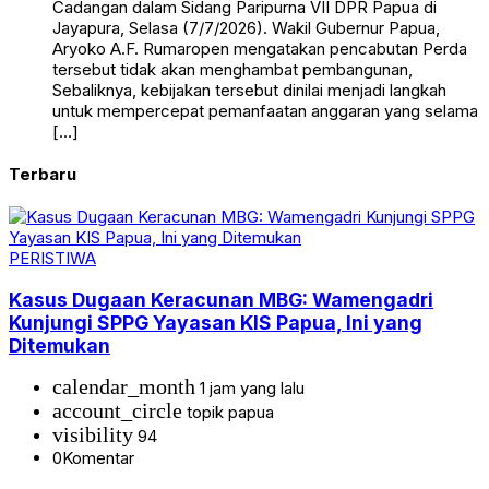
Cadangan dalam Sidang Paripurna VII DPR Papua di
Jayapura, Selasa (7/7/2026). Wakil Gubernur Papua,
Aryoko A.F. Rumaropen mengatakan pencabutan Perda
tersebut tidak akan menghambat pembangunan,
Sebaliknya, kebijakan tersebut dinilai menjadi langkah
untuk mempercepat pemanfaatan anggaran yang selama
[…]
Terbaru
PERISTIWA
Kasus Dugaan Keracunan MBG: Wamengadri
Kunjungi SPPG Yayasan KIS Papua, Ini yang
Ditemukan
calendar_month
1 jam yang lalu
account_circle
topik papua
visibility
94
0
Komentar