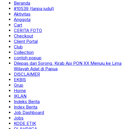
Beranda
#10539 (tanpa judul)
Aktivitas
Anggota
Cart
CERITA FOTO
Checkout
Client Portal
Club
Collection
contoh popup
Dilepas dari Sorong, Kirab Api PON XX Menuju ke Lima
Wilayah Adat di Papua
DISCLAIMER
EKBIS
Grup
Home
IKLAN
Indeks Berita
Index Berita
Job Dashboard
Jobs
KODE ETIK
OLAHRAGA