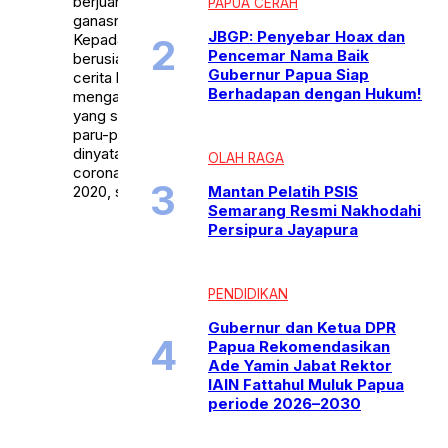
berjuang dan mengalahkan
PAPUA CERAH
ganasnya virus corona.
JBGP: Penyebar Hoax dan
Kepada Redaksi Topik, Pria
Pencemar Nama Baik
berusia 41 Tahun itu berbagi
Gubernur Papua Siap
cerita bagaimana dirinya
Berhadapan dengan Hukum!
mengalahkan virus corona
yang sempat menggerogoti
paru-parunya. “ Saya
dinyatakan positif virus
OLAH RAGA
corona pada tanggal 7 April
Mantan Pelatih PSIS
2020, sejak itu saya […]
Semarang Resmi Nakhodahi
Persipura Jayapura
PENDIDIKAN
Gubernur dan Ketua DPR
Papua Rekomendasikan
Ade Yamin Jabat Rektor
IAIN Fattahul Muluk Papua
periode 2026–2030