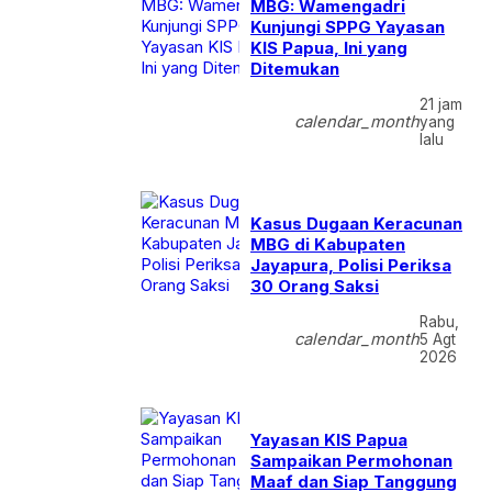
MBG: Wamengadri
Kunjungi SPPG Yayasan
KIS Papua, Ini yang
Ditemukan
21 jam
calendar_month
yang
lalu
Kasus Dugaan Keracunan
MBG di Kabupaten
Jayapura, Polisi Periksa
30 Orang Saksi
Rabu,
calendar_month
5 Agt
2026
Yayasan KIS Papua
Sampaikan Permohonan
Maaf dan Siap Tanggung