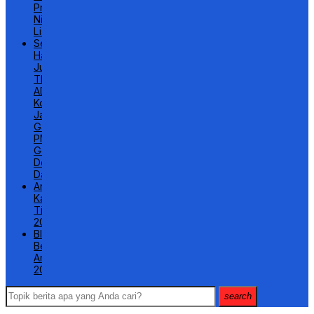
Prasejahtera
Nikmati
Listrik
Semangat
Hari
Juang
TNI
AD,
Kodim
Jayawijaya
Gandeng
PMI
Gelar
Donor
Darah
Android
Kasino
Tip
2026
Blackjack
Bermain
Aman
2026
search