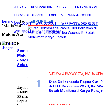
SOSIAL
TOPIK TV
REDAKSI
RESERVATION
SOSIAL
TENTANG KAMI
Uncategorized
TERMS OF SERVICE
TOPIK TV
WPR ACCOUNT
Beranda
»
Tag
TERPOPULER
WPR LOGIN
WPR LOGOUT
WPR PASSWORD RESET
"Muklis Atal"
WPR PROFILE
WPR REGISTER
Muklis Atal
ght_mode
Sembuh dari Corona,
Muklis : Kuncinya
Jangan Cemas dan
Selalu Bersyukur
Kamis,
BUDAYA & PARIWISATA
PAPUA CERA
calendar_month
23 Apr
2020
Stan Dekranasda Papua Curi Pe
di HUT Dekranas 2026, Ibu Wap
Jayapura, Topikpapua.com,
Betah Menikmati Karya Perajin
– Muklis Atal adalah satu dari
33 pasien positif Covid-19 di
Papua yang berhasil