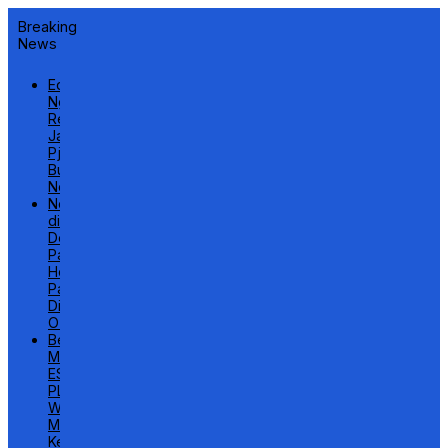
Breaking
News
Edison
Ngwijangge
Resmi
Jabat
Pj
Bupati
Nduga
Nongkrong
di
Dekat
Pantai
Holtekam,
Pamudi
Dibacok
OTK
Bersama
Menteri
ESDM,
PLN
Wujudkan
Mimpi
Keluarga