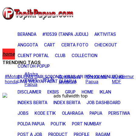
BERANDA
#10539 (TANPA JUDUL)
AKTIVITAS
ANGGOTA
CART
CERITA FOTO
CHECKOUT
home
CLIENT PORTAL
CLUB
COLLECTION
TRENDING TAGS
CONTOH POPUP
Beranda
BUDAYA & PARIWISATA
#Astra
#Motor
#persipura
#Pemprov
#Gubernur
DILEPAS DARI SORONG, KIRAB API PON XX MENUJU KE
CERITA FOTO
motor
#PLN
LIMA WILAYAH ADAT DI PAPUA
honda
jayapura
Papua
MDF
CERITA FOTO
Papua
EKONOMI DAN BISNIS
DISCLAIMER
EKBIS
GRUP
HOME
IKLAN
KESEHATAN
KOREM 172
INDEKS BERITA
OLAH RAGA
INDEX BERITA
JOB DASHBOARD
PAPUA CERAH
PENDIDIKAN
JOBS
KODE ETIK
OLAHRAGA
PAPUA
PERISTIWA
PERISTIWA
POLITIK
POLDA PAPUA
POLITIK
PORT NUMBAY
PORT NUMBAY
RAGAM
POST A JOB
PRODUCT
PROFILE
RAGAM