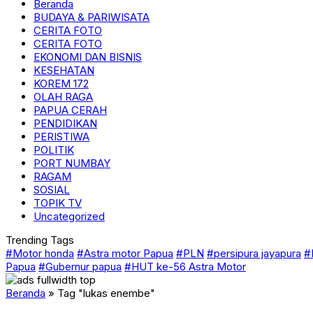
Beranda
BUDAYA & PARIWISATA
CERITA FOTO
CERITA FOTO
EKONOMI DAN BISNIS
KESEHATAN
KOREM 172
OLAH RAGA
PAPUA CERAH
PENDIDIKAN
PERISTIWA
POLITIK
PORT NUMBAY
RAGAM
SOSIAL
TOPIK TV
Uncategorized
Trending Tags
#Motor honda
#Astra motor Papua
#PLN
#persipura jayapura
#
Papua
#Gubernur papua
#HUT ke-56 Astra Motor
Beranda
»
Tag "lukas enembe"