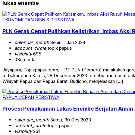
lukas enembe
EKONOMI DAN BISNIS
PERISTIWA
PLN Gerak Cepat Pulihkan Kelistrikan, Imbas Aksi
calendar_month
Senin, 1 Jan 2024
account_circle
topik papua
visibility
695
0
Komentar
Jayapura, Topikpapua.com, – PT PLN (Persero) melakukan gerak
terbakar pada Kamis, 28 Desember 2023 tersebut membuat pela
Wilayah Papua dan Papua Barat, Budiono, menjelaskan […]
PAPUA CERAH
PERISTIWA
Prosesi Pemakaman Lukas Enembe Berjalan Aman
calendar_month
Sabtu, 30 Des 2023
account_circle
topik papua
visibility
231