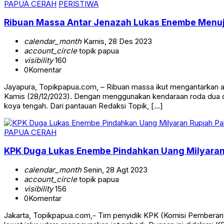
PAPUA CERAH
PERISTIWA
Ribuan Massa Antar Jenazah Lukas Enembe Men
calendar_month
Kamis, 28 Des 2023
account_circle
topik papua
visibility
160
0
Komentar
Jayapura, Topikpapua.com, – Ribuan massa ikut mengantarkan 
Kamis (28/12/2023). Dengan menggunakan kendaraan roda dua dan 
koya tengah. Dari pantauan Redaksi Topik, […]
PAPUA CERAH
KPK Duga Lukas Enembe Pindahkan Uang Milyaran 
calendar_month
Senin, 28 Agt 2023
account_circle
topik papua
visibility
156
0
Komentar
Jakarta, Topikpapua.com,- Tim penyidik KPK (Komisi Pemberant