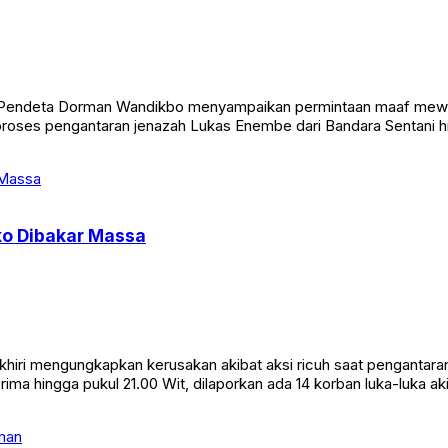
ia, Pendeta Dorman Wandikbo menyampaikan permintaan maaf mewak
proses pengantaran jenazah Lukas Enembe dari Bandara Sentani
ko Dibakar Massa
akhiri mengungkapkan kerusakan akibat aksi ricuh saat pengantar
ima hingga pukul 21.00 Wit, dilaporkan ada 14 korban luka-luka 