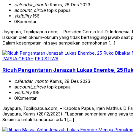
calendar_month
Kamis, 28 Des 2023
account_circle
topik papua
visibility
156
0
Komentar
Jayapura, Topikpapua.com, – Presiden Gereja Injil Di Indones
lakukan oleh oknum-oknum yang tidak bertanggung jawab saat 
Dalam kesempatan ini saya sampaikan permohonan […]
PAPUA CERAH
PERISTIWA
Ricuh Pengantaran Jenazah Lukas Enembe, 25 Ru
calendar_month
Kamis, 28 Des 2023
account_circle
topik papua
visibility
195
0
Komentar
Jayapura, Topikpapua.com, – Kapolda Papua, Irjen Mathius D F
Jayapura, Kamis (28/12/2023). “Laporan sementara yang saya ter
Selain itu untuk kendaraan ada 1 […]