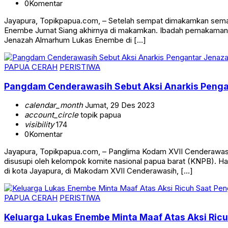
0
Komentar
Jayapura, Topikpapua.com, – Setelah sempat dimakamkan semala
Enembe Jumat Siang akhirnya di makamkan. Ibadah pemakaman di
Jenazah Almarhum Lukas Enembe di […]
PAPUA CERAH
PERISTIWA
Pangdam Cenderawasih Sebut Aksi Anarkis Penga
calendar_month
Jumat, 29 Des 2023
account_circle
topik papua
visibility
174
0
Komentar
Jayapura, Topikpapua.com, – Panglima Kodam XVII Cenderawas
disusupi oleh kelompok komite nasional papua barat (KNPB). Ha
di kota Jayapura, di Makodam XVII Cenderawasih, […]
PAPUA CERAH
PERISTIWA
Keluarga Lukas Enembe Minta Maaf Atas Aksi Ric