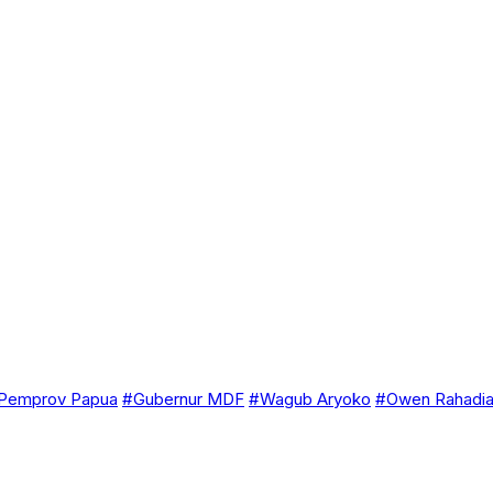
Pemprov Papua
#Gubernur MDF
#Wagub Aryoko
#Owen Rahadi