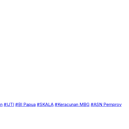
an
#IJTI
#BI Papua
#SKALA
#Keracunan MBG
#ASN Pemprov