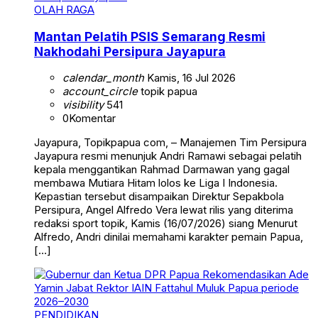
OLAH RAGA
Mantan Pelatih PSIS Semarang Resmi
Nakhodahi Persipura Jayapura
calendar_month
Kamis, 16 Jul 2026
account_circle
topik papua
visibility
541
0
Komentar
Jayapura, Topikpapua com, – Manajemen Tim Persipura
Jayapura resmi menunjuk Andri Ramawi sebagai pelatih
kepala menggantikan Rahmad Darmawan yang gagal
membawa Mutiara Hitam lolos ke Liga I Indonesia.
Kepastian tersebut disampaikan Direktur Sepakbola
Persipura, Angel Alfredo Vera lewat rilis yang diterima
redaksi sport topik, Kamis (16/07/2026) siang Menurut
Alfredo, Andri dinilai memahami karakter pemain Papua,
[…]
PENDIDIKAN