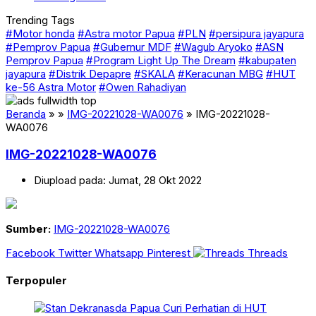
Trending Tags
#Motor honda
#Astra motor Papua
#PLN
#persipura jayapura
#Pemprov Papua
#Gubernur MDF
#Wagub Aryoko
#ASN
Pemprov Papua
#Program Light Up The Dream
#kabupaten
jayapura
#Distrik Depapre
#SKALA
#Keracunan MBG
#HUT
ke-56 Astra Motor
#Owen Rahadiyan
Beranda
»
»
IMG-20221028-WA0076
»
IMG-20221028-
WA0076
IMG-20221028-WA0076
Diupload pada: Jumat, 28 Okt 2022
Sumber:
IMG-20221028-WA0076
Facebook
Twitter
Whatsapp
Pinterest
Threads
Terpopuler