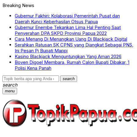
Breaking News
Gubernur Fakhiri: Kolaborasi Pemerintah Pusat dan
Daerah Kunci Keberhasilan Otsus Papua
Gubernur Enembe Tekankan Lima Hal Penting Saat
Penyerahan DPA SKPD Provinsi Papua 2022
Cara Menang Di Menangkan Uang Di Blackjack Digital
Serahkan Ratusan SK CPNS yang Diangkat Sebagai PNS,
Ini Pesan Pj Bupati Mappi
Kasino Blackjack Menguntungkan Yang Aman 2026
Boven Digoel Membara, Rumah Calon Bupati Dibakar, 1
Polisi Kena Panah
search
search
menu