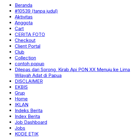
Beranda
#10539 (tanpa judul)
Aktivitas
Anggota
Cart
CERITA FOTO
Checkout
Client Portal
Club
Collection
contoh popup
Dilepas dari Sorong, Kirab Api PON XX Menuju ke Lima
Wilayah Adat di Papua
DISCLAIMER
EKBIS
Grup
Home
IKLAN
Indeks Berita
Index Berita
Job Dashboard
Jobs
KODE ETIK