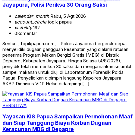
Jayapura, Polisi Periksa 30 Orang Saksi
calendar_month
Rabu, 5 Agt 2026
account_circle
topik papua
visibility
192
0
Komentar
Sentani, Topikpapua.com, – Polres Jayapura bergerak cepat
menyelidiki dugaan gangguan kesehatan yang dialami ratusan
penerima Program Makan Bergizi Gratis (MBG) di Distrik
Depapre, Kabupaten Jayapura. Hingga Selasa (4/8/2026),
penyidik telah memeriksa 30 saksi dan mengamankan sejumlah
sampel makanan untuk diuji di Laboratorium Forensik Polda
Papua. Penyelidikan dipimpin langsung Kapolres Jayapura
AKBP Dionisius VDP Helan didampingi […]
PERISTIWA
Yayasan KIS Papua Sampaikan Permohonan Maaf
dan Siap Tanggung Biaya Korban Dugaan
Keracunan MBG di Depapre