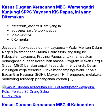
Kasus Dugaan Keracunan MBG: Wamengadri
Kunjungi SPPG Yayasan KIS Papua, Ini yang
Ditemukan
calendar_month
11 jam yang lalu
account_circle
topik papua
visibility
124
0
Komentar
Jayapura, Topikpapua.com, – Jayapura – Wakil Menteri Dalam
Negeri (Wamendagri) Ribka Haluk turun langsung ke
Kabupaten Jayapura, Provinsi Papua, untuk memastikan
penanganan dugaan keracunan massal Program Makan Bergizi
Gratis (MBG) berjalan cepat, tepat, dan menyeluruh. Dalam
kunjungan kerja tersebut, Ribka mendampingi Wakil Kepala
Badan Gizi Nasional (BGN), Mayjen TNI Trenggono, melakukan
monitoring terhadap penanganan korban […]
PERISTIWA
Kasus Dugaan Keracunan MBG di Kabupaten