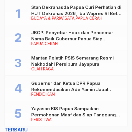
Stan Dekranasda Papua Curi Perhatian di
HUT Dekranas 2026, Ibu Wapres RI Betah
BUDAYA & PARIWISATA
PAPUA CERAH
Menikmati Karya Perajin
JBGP: Penyebar Hoax dan Pencemar
Nama Baik Gubernur Papua Siap
PAPUA CERAH
Berhadapan dengan Hukum!
Mantan Pelatih PSIS Semarang Resmi
Nakhodahi Persipura Jayapura
OLAH RAGA
Gubernur dan Ketua DPR Papua
Rekomendasikan Ade Yamin Jabat
PENDIDIKAN
Rektor IAIN Fattahul Muluk Papua
periode 2026–2030
Yayasan KIS Papua Sampaikan
Permohonan Maaf dan Siap Tanggung
PERISTIWA
Biaya Korban Dugaan Keracunan MBG di
Depapre
TERBARU