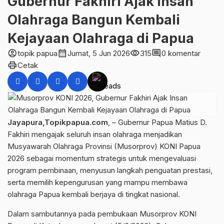
Gubernur Fakhiri Ajak Insan
Olahraga Bangun Kembali
Kejayaan Olahraga di Papua
account_circle
calendar_month
visibility
comment
topik papua
Jumat, 5 Jun 2026
315
0 komentar
print
Cetak
Jayapura,Topikpapua.com
, – Gubernur Papua Matius D.
Fakhiri mengajak seluruh insan olahraga menjadikan
Musyawarah Olahraga Provinsi (Musorprov) KONI Papua
2026 sebagai momentum strategis untuk mengevaluasi
program pembinaan, menyusun langkah penguatan prestasi,
serta memilih kepengurusan yang mampu membawa
olahraga Papua kembali berjaya di tingkat nasional.
Dalam sambutannya pada pembukaan Musorprov KONI