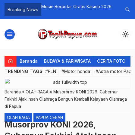
ate Tinggi
Mesin Berputar Gratis Kasino 2026
Peraturan
search
Breaking News
menu
light_mode
home
Beranda
BUDAYA & PARIWISATA
CERITA FOTO
C
TRENDING TAGS
#PLN
#Motor honda
#Astra motor Papu
Beranda
»
OLAH RAGA
»
Musorprov KONI 2026, Gubernur
Fakhiri Ajak Insan Olahraga Bangun Kembali Kejayaan Olahraga
di Papua
OLAH RAGA
PAPUA CERAH
Musorprov KONI 2026,