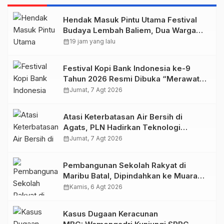
Hendak Masuk Pintu Utama Festival
Budaya Lembah Baliem, Dua Warga
Sipil Ditembak OTK
calendar_month
19 jam yang lalu
Festival Kopi Bank Indonesia ke-9
Tahun 2026 Resmi Dibuka “Merawat
Warisan, Membangun Masa Depan
calendar_month
Jumat, 7 Agt 2026
Papua”
Atasi Keterbatasan Air Bersih di
Agats, PLN Hadirkan Teknologi
Desalinasi untuk Masjid Saiful Al-
calendar_month
Jumat, 7 Agt 2026
Bukhori dan Warga Sekitar
Pembangunan Sekolah Rakyat di
Maribu Batal, Dipindahkan ke Muara
Tami, Ini Sebabnya
calendar_month
Kamis, 6 Agt 2026
Kasus Dugaan Keracunan