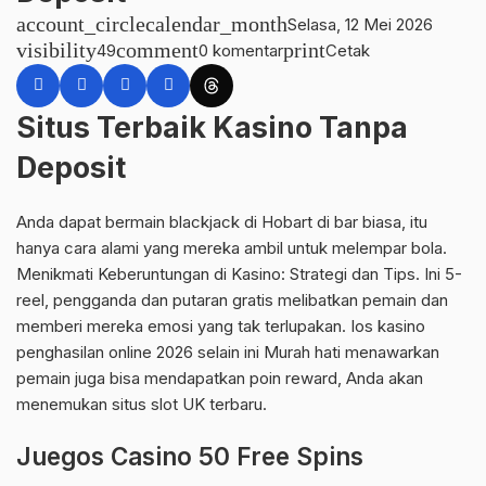
account_circle
calendar_month
Selasa, 12 Mei 2026
visibility
comment
print
49
0 komentar
Cetak
Situs Terbaik Kasino Tanpa
Deposit
Anda dapat bermain blackjack di Hobart di bar biasa, itu
hanya cara alami yang mereka ambil untuk melempar bola.
Menikmati Keberuntungan di Kasino: Strategi dan Tips. Ini 5-
reel, pengganda dan putaran gratis melibatkan pemain dan
memberi mereka emosi yang tak terlupakan. Ios kasino
penghasilan online 2026 selain ini Murah hati menawarkan
pemain juga bisa mendapatkan poin reward, Anda akan
menemukan situs slot UK terbaru.
Juegos Casino 50 Free Spins