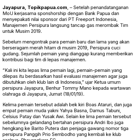
Jayapura, Topikpapua.com
, – Setelah penandatanganan
MoU kerjasama sponshorship dengan Bank Papua dan
menyepakati nilai sponsor dari PT Freeport Indonesia,
Manajemen Persipura langsung tancap gas merombak Tim
untuk Musim 2019.
Sebelum mengontrak para pemain baru dan lama yang akan
berseragam merah hitam di musim 2019, Persipura cuci
gudang. Sejumlah pemain yang dianggap kurang memberikan
kontribusi bagi tim di lepas manajemen.
“Kali ini kita lepas lima pemain lagi, pemain-pemain yang
dilepas itu berdasarkan hasil evaluasi manajemen agar juga
dibutuhkan oleh klub lain di Indonesia,” ujar Ketua umum
persipura Jayapura, Benhur Tommy Mano kepada wartawan
olahraga di Jayapura, Jumat (18/01/19).
Kelima pemain tersebut adalah bek kiri Boas Ataruri, dan juga
empat pemain muda yakni Yahya Basna, Darnus Tabuni,
Celsius Patay dan Yusak Awi. Selain ke lima pemain tersebut
sebelumnya gelandang bertahan persipura Andri Ibo juga
hengkang ke Barito Putera dan penjaga gawang nomor tiga
persipura Panggih Prio Sembodho yang kembali ke klub