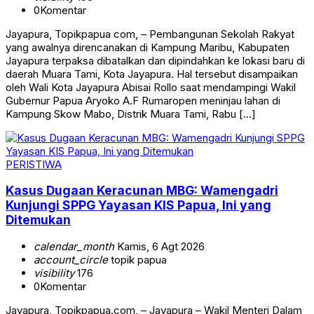
0
Komentar
Jayapura, Topikpapua com, – Pembangunan Sekolah Rakyat
yang awalnya direncanakan di Kampung Maribu, Kabupaten
Jayapura terpaksa dibatalkan dan dipindahkan ke lokasi baru di
daerah Muara Tami, Kota Jayapura. Hal tersebut disampaikan
oleh Wali Kota Jayapura Abisai Rollo saat mendampingi Wakil
Gubernur Papua Aryoko A.F Rumaropen meninjau lahan di
Kampung Skow Mabo, Distrik Muara Tami, Rabu […]
PERISTIWA
Kasus Dugaan Keracunan MBG: Wamengadri
Kunjungi SPPG Yayasan KIS Papua, Ini yang
Ditemukan
calendar_month
Kamis, 6 Agt 2026
account_circle
topik papua
visibility
176
0
Komentar
Jayapura, Topikpapua.com, – Jayapura – Wakil Menteri Dalam