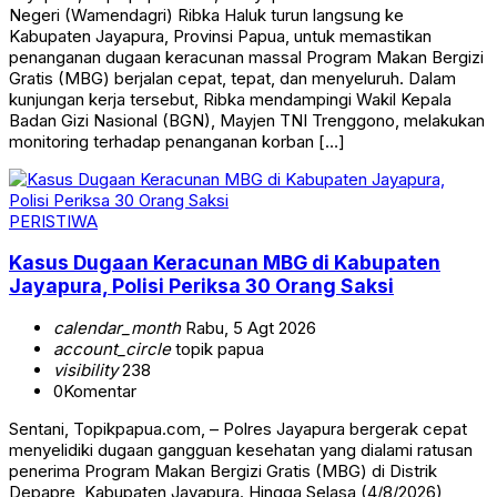
Negeri (Wamendagri) Ribka Haluk turun langsung ke
Kabupaten Jayapura, Provinsi Papua, untuk memastikan
penanganan dugaan keracunan massal Program Makan Bergizi
Gratis (MBG) berjalan cepat, tepat, dan menyeluruh. Dalam
kunjungan kerja tersebut, Ribka mendampingi Wakil Kepala
Badan Gizi Nasional (BGN), Mayjen TNI Trenggono, melakukan
monitoring terhadap penanganan korban […]
PERISTIWA
Kasus Dugaan Keracunan MBG di Kabupaten
Jayapura, Polisi Periksa 30 Orang Saksi
calendar_month
Rabu, 5 Agt 2026
account_circle
topik papua
visibility
238
0
Komentar
Sentani, Topikpapua.com, – Polres Jayapura bergerak cepat
menyelidiki dugaan gangguan kesehatan yang dialami ratusan
penerima Program Makan Bergizi Gratis (MBG) di Distrik
Depapre, Kabupaten Jayapura. Hingga Selasa (4/8/2026),