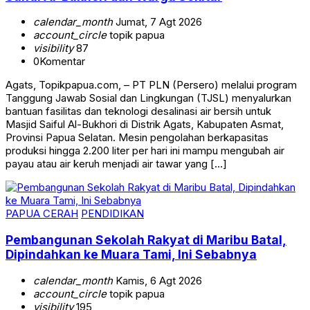
calendar_month
Jumat, 7 Agt 2026
account_circle
topik papua
visibility
87
0
Komentar
Agats, Topikpapua.com, – PT PLN (Persero) melalui program
Tanggung Jawab Sosial dan Lingkungan (TJSL) menyalurkan
bantuan fasilitas dan teknologi desalinasi air bersih untuk
Masjid Saiful Al-Bukhori di Distrik Agats, Kabupaten Asmat,
Provinsi Papua Selatan. Mesin pengolahan berkapasitas
produksi hingga 2.200 liter per hari ini mampu mengubah air
payau atau air keruh menjadi air tawar yang […]
PAPUA CERAH
PENDIDIKAN
Pembangunan Sekolah Rakyat di Maribu Batal,
Dipindahkan ke Muara Tami, Ini Sebabnya
calendar_month
Kamis, 6 Agt 2026
account_circle
topik papua
visibility
195