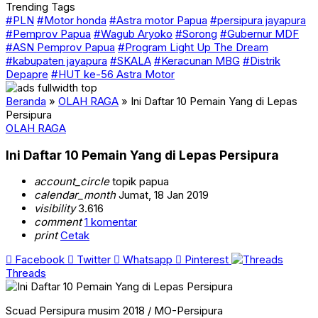
Trending Tags
#PLN
#Motor honda
#Astra motor Papua
#persipura jayapura
#Pemprov Papua
#Wagub Aryoko
#Sorong
#Gubernur MDF
#ASN Pemprov Papua
#Program Light Up The Dream
#kabupaten jayapura
#SKALA
#Keracunan MBG
#Distrik
Depapre
#HUT ke-56 Astra Motor
Beranda
»
OLAH RAGA
»
Ini Daftar 10 Pemain Yang di Lepas
Persipura
OLAH RAGA
Ini Daftar 10 Pemain Yang di Lepas Persipura
account_circle
topik papua
calendar_month
Jumat, 18 Jan 2019
visibility
3.616
comment
1 komentar
print
Cetak
Facebook
Twitter
Whatsapp
Pinterest
Threads
Scuad Persipura musim 2018 / MO-Persipura