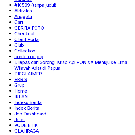
#10539 (tanpa judul)
Aktivitas
Anggota
Cart
CERITA FOTO
Checkout
Client Portal
Club
Collection
contoh popup
Dilepas dari Sorong, Kirab Api PON XX Menuju ke Lima
Wilayah Adat di Papua
DISCLAIMER
EKBIS
Grup
Home
IKLAN
Indeks Berita
Index Berita
Job Dashboard
Jobs
KODE ETIK
OLAHRAGA