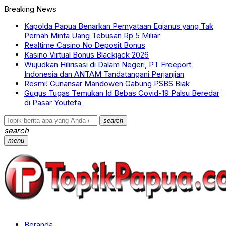
Breaking News
Kapolda Papua Benarkan Pernyataan Egianus yang Tak
Pernah Minta Uang Tebusan Rp 5 Miliar
Realtime Casino No Deposit Bonus
Kasino Virtual Bonus Blackjack 2026
Wujudkan Hilirisasi di Dalam Negeri, PT Freeport
Indonesia dan ANTAM Tandatangani Perjanjian
Resmi! Gunansar Mandowen Gabung PSBS Biak
Gugus Tugas Temukan Id Bebas Covid-19 Palsu Beredar
di Pasar Youtefa
search
search
menu
Beranda