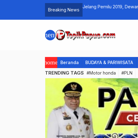
Jelang Pemilu 2019, Dewan
Breaking News
menu
home
Beranda
BUDAYA & PARIWISATA
TRENDING TAGS
#Motor honda
#PLN