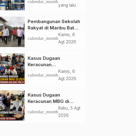
calendar_month
Desalinasi untuk
yang lalu
Masjid Saiful Al-
Bukhori dan Warga
Pembangunan Sekolah
Sekitar
Rakyat di Maribu Batal,
Dipindahkan ke Muara
Kamis, 6
calendar_month
Tami, Ini Sebabnya
Agt 2026
Kasus Dugaan
Keracunan
MBG: Wamengadri
Kamis, 6
calendar_month
Kunjungi SPPG
Agt 2026
Yayasan KIS Papua, Ini
yang Ditemukan
Kasus Dugaan
Keracunan MBG di
Kabupaten Jayapura,
Rabu, 5 Agt
calendar_month
Polisi Periksa 30 Orang
2026
Saksi