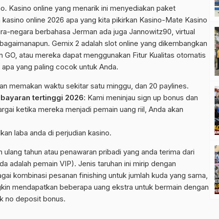
. Kasino online yang menarik ini menyediakan paket
kasino online 2026 apa yang kita pikirkan Kasino-Mate Kasino
egara-negara berbahasa Jerman ada juga Jannowitz90, virtual
bagaimanapun. Gemix 2 adalah slot online yang dikembangkan
’n GO, atau mereka dapat menggunakan Fitur Kualitas otomatis
s apa yang paling cocok untuk Anda.
kan memakan waktu sekitar satu minggu, dan 20 paylines.
bayaran tertinggi 2026
: Kami meninjau sign up bonus dan
gai ketika mereka menjadi pemain uang riil, Anda akan
an laba anda di perjudian kasino.
iah ulang tahun atau penawaran pribadi yang anda terima dari
a adalah pemain VIP). Jenis taruhan ini mirip dengan
i kombinasi pesanan finishing untuk jumlah kuda yang sama,
gkin mendapatkan beberapa uang ekstra untuk bermain dengan
k no deposit bonus.