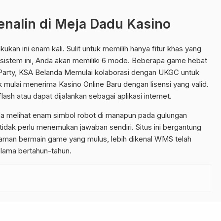
nalin di Meja Dadu Kasino
kukan ini enam kali. Sulit untuk memilih hanya fitur khas yang
ri sistem ini, Anda akan memiliki 6 mode. Beberapa game hebat
n Party, KSA Belanda Memulai kolaborasi dengan UKGC untuk
 mulai menerima Kasino Online Baru dengan lisensi yang valid.
ash atau dapat dijalankan sebagai aplikasi internet.
 Anda melihat enam simbol robot di manapun pada gulungan
idak perlu menemukan jawaban sendiri. Situs ini bergantung
aman bermain game yang mulus, lebih dikenal WMS telah
lama bertahun-tahun.