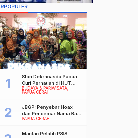
ERPOPULER
Stan Dekranasda Papua
Curi Perhatian di HUT
BUDAYA & PARIWISATA
Dekranas 2026, Ibu
PAPUA CERAH
Wapres RI Betah
Menikmati Karya Perajin
JBGP: Penyebar Hoax
dan Pencemar Nama Baik
PAPUA CERAH
Gubernur Papua Siap
Berhadapan dengan
Hukum!
Mantan Pelatih PSIS