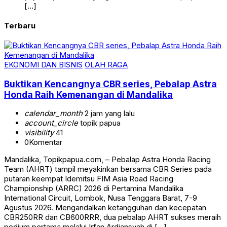
[…]
Terbaru
EKONOMI DAN BISNIS
OLAH RAGA
Buktikan Kencangnya CBR series, Pebalap Astra
Honda Raih Kemenangan di Mandalika
calendar_month
2 jam yang lalu
account_circle
topik papua
visibility
41
0
Komentar
Mandalika, Topikpapua.com, – Pebalap Astra Honda Racing
Team (AHRT) tampil meyakinkan bersama CBR Series pada
putaran keempat Idemitsu FIM Asia Road Racing
Championship (ARRC) 2026 di Pertamina Mandalika
International Circuit, Lombok, Nusa Tenggara Barat, 7-9
Agustus 2026. Mengandalkan ketangguhan dan kecepatan
CBR250RR dan CB600RRR, dua pebalap AHRT sukses meraih
podium pertama melalui Irfan Ardiansyah di […]