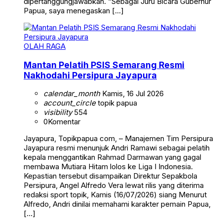
dipertanggungjawabkan. “Sebagai Juru Bicara Gubernur
Papua, saya menegaskan […]
OLAH RAGA
Mantan Pelatih PSIS Semarang Resmi
Nakhodahi Persipura Jayapura
calendar_month
Kamis, 16 Jul 2026
account_circle
topik papua
visibility
554
0
Komentar
Jayapura, Topikpapua com, – Manajemen Tim Persipura
Jayapura resmi menunjuk Andri Ramawi sebagai pelatih
kepala menggantikan Rahmad Darmawan yang gagal
membawa Mutiara Hitam lolos ke Liga I Indonesia.
Kepastian tersebut disampaikan Direktur Sepakbola
Persipura, Angel Alfredo Vera lewat rilis yang diterima
redaksi sport topik, Kamis (16/07/2026) siang Menurut
Alfredo, Andri dinilai memahami karakter pemain Papua,
[…]