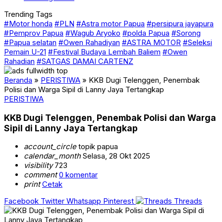
Trending Tags
#Motor honda
#PLN
#Astra motor Papua
#persipura jayapura
#Pemprov Papua
#Wagub Aryoko
#polda Papua
#Sorong
#Papua selatan
#Owen Rahadiyan
#ASTRA MOTOR
#Seleksi
Pemain U-21
#Festival Budaya Lembah Baliem
#Owen
Rahadian
#SATGAS DAMAI CARTENZ
Beranda
»
PERISTIWA
»
KKB Dugi Telenggen, Penembak
Polisi dan Warga Sipil di Lanny Jaya Tertangkap
PERISTIWA
KKB Dugi Telenggen, Penembak Polisi dan Warga
Sipil di Lanny Jaya Tertangkap
account_circle
topik papua
calendar_month
Selasa, 28 Okt 2025
visibility
723
comment
0 komentar
print
Cetak
Facebook
Twitter
Whatsapp
Pinterest
Threads