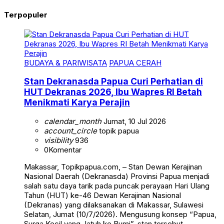
Terpopuler
BUDAYA & PARIWISATA
PAPUA CERAH
Stan Dekranasda Papua Curi Perhatian di
HUT Dekranas 2026, Ibu Wapres RI Betah
Menikmati Karya Perajin
calendar_month
Jumat, 10 Jul 2026
account_circle
topik papua
visibility
936
0
Komentar
Makassar, Topikpapua.com, – Stan Dewan Kerajinan
Nasional Daerah (Dekranasda) Provinsi Papua menjadi
salah satu daya tarik pada puncak perayaan Hari Ulang
Tahun (HUT) ke-46 Dewan Kerajinan Nasional
(Dekranas) yang dilaksanakan di Makassar, Sulawesi
Selatan, Jumat (10/7/2026). Mengusung konsep “Papua,
Surga Kecil yang Jatuh ke Bumi”, stan tersebut