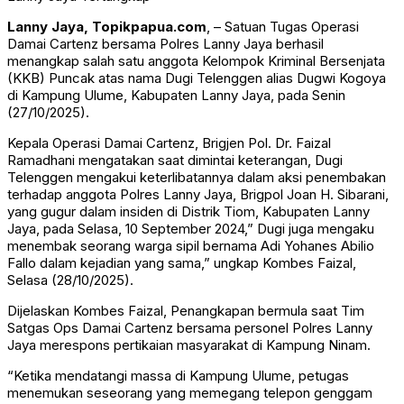
Lanny Jaya, Topikpapua.com
, – Satuan Tugas Operasi
Damai Cartenz bersama Polres Lanny Jaya berhasil
menangkap salah satu anggota Kelompok Kriminal Bersenjata
(KKB) Puncak atas nama Dugi Telenggen alias Dugwi Kogoya
di Kampung Ulume, Kabupaten Lanny Jaya, pada Senin
(27/10/2025).
Kepala Operasi Damai Cartenz, Brigjen Pol. Dr. Faizal
Ramadhani mengatakan saat dimintai keterangan, Dugi
Telenggen mengakui keterlibatannya dalam aksi penembakan
terhadap anggota Polres Lanny Jaya, Brigpol Joan H. Sibarani,
yang gugur dalam insiden di Distrik Tiom, Kabupaten Lanny
Jaya, pada Selasa, 10 September 2024,” Dugi juga mengaku
menembak seorang warga sipil bernama Adi Yohanes Abilio
Fallo dalam kejadian yang sama,” ungkap Kombes Faizal,
Selasa (28/10/2025).
Dijelaskan Kombes Faizal, Penangkapan bermula saat Tim
Satgas Ops Damai Cartenz bersama personel Polres Lanny
Jaya merespons pertikaian masyarakat di Kampung Ninam.
“Ketika mendatangi massa di Kampung Ulume, petugas
menemukan seseorang yang memegang telepon genggam