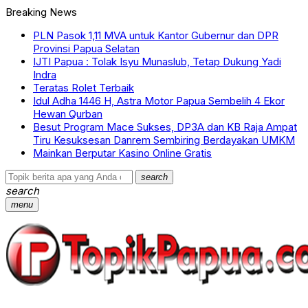
Breaking News
PLN Pasok 1,11 MVA untuk Kantor Gubernur dan DPR
Provinsi Papua Selatan
IJTI Papua : Tolak Isyu Munaslub, Tetap Dukung Yadi
Indra
Teratas Rolet Terbaik
Idul Adha 1446 H, Astra Motor Papua Sembelih 4 Ekor
Hewan Qurban
Besut Program Mace Sukses, DP3A dan KB Raja Ampat
Tiru Kesuksesan Danrem Sembiring Berdayakan UMKM
Mainkan Berputar Kasino Online Gratis
search
search
menu