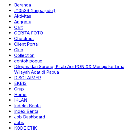
Beranda
#10539 (tanpa judul)
Aktivitas
Anggota
Cart
CERITA FOTO
Checkout
Client Portal
Club
Collection
contoh popup
Dilepas dari Sorong, Kirab Api PON XX Menuju ke Lima
Wilayah Adat di Papua
DISCLAIMER
EKBIS
Grup
Home
IKLAN
Indeks Berita
Index Berita
Job Dashboard
Jobs
KODE ETIK