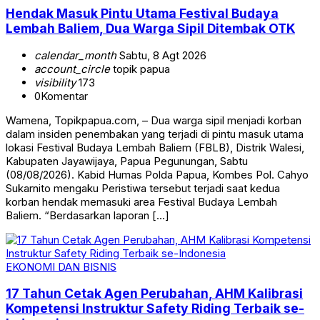
Hendak Masuk Pintu Utama Festival Budaya
Lembah Baliem, Dua Warga Sipil Ditembak OTK
calendar_month
Sabtu, 8 Agt 2026
account_circle
topik papua
visibility
173
0
Komentar
Wamena, Topikpapua.com, – Dua warga sipil menjadi korban
dalam insiden penembakan yang terjadi di pintu masuk utama
lokasi Festival Budaya Lembah Baliem (FBLB), Distrik Walesi,
Kabupaten Jayawijaya, Papua Pegunungan, Sabtu
(08/08/2026). Kabid Humas Polda Papua, Kombes Pol. Cahyo
Sukarnito mengaku Peristiwa tersebut terjadi saat kedua
korban hendak memasuki area Festival Budaya Lembah
Baliem. “Berdasarkan laporan […]
EKONOMI DAN BISNIS
17 Tahun Cetak Agen Perubahan, AHM Kalibrasi
Kompetensi Instruktur Safety Riding Terbaik se-