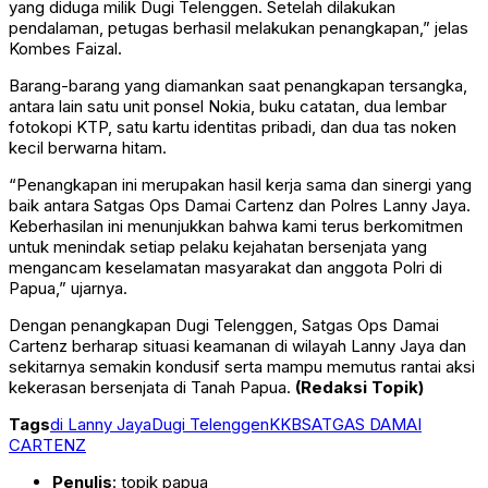
yang diduga milik Dugi Telenggen. Setelah dilakukan
pendalaman, petugas berhasil melakukan penangkapan,” jelas
Kombes Faizal.
Barang-barang yang diamankan saat penangkapan tersangka,
antara lain satu unit ponsel Nokia, buku catatan, dua lembar
fotokopi KTP, satu kartu identitas pribadi, dan dua tas noken
kecil berwarna hitam.
“Penangkapan ini merupakan hasil kerja sama dan sinergi yang
baik antara Satgas Ops Damai Cartenz dan Polres Lanny Jaya.
Keberhasilan ini menunjukkan bahwa kami terus berkomitmen
untuk menindak setiap pelaku kejahatan bersenjata yang
mengancam keselamatan masyarakat dan anggota Polri di
Papua,” ujarnya.
Dengan penangkapan Dugi Telenggen, Satgas Ops Damai
Cartenz berharap situasi keamanan di wilayah Lanny Jaya dan
sekitarnya semakin kondusif serta mampu memutus rantai aksi
kekerasan bersenjata di Tanah Papua.
(Redaksi Topik)
Tags
di Lanny Jaya
Dugi Telenggen
KKB
SATGAS DAMAI
CARTENZ
Penulis
: topik papua