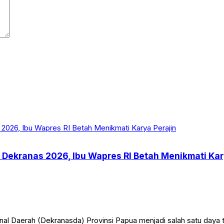
 Dekranas 2026, Ibu Wapres RI Betah Menikmati Kar
al Daerah (Dekranasda) Provinsi Papua menjadi salah satu daya 