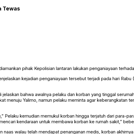
ga Tewas
5) diamankan pihak Kepolisian lantaran lakukan penganiayaan terha
jelaskan kejadian penganiayaan tersebut terjadi pada hari Rabu 
 di jelaskan bahwa awalnya pelaku dan korban yang tinggal serum
at menuju Yalimo, namun pelaku meminta agar keberangkatan terse
,” Pelaku kemudian memukul korban hingga terjatuh dari para-para 
mencari kendaraan untuk membawa korban ke rumah sakit,” bebe
mun naas walau telah mendapat penanganan medis, korban akhirnya