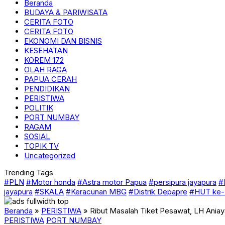
Beranda
BUDAYA & PARIWISATA
CERITA FOTO
CERITA FOTO
EKONOMI DAN BISNIS
KESEHATAN
KOREM 172
OLAH RAGA
PAPUA CERAH
PENDIDIKAN
PERISTIWA
POLITIK
PORT NUMBAY
RAGAM
SOSIAL
TOPIK TV
Uncategorized
Trending Tags
#PLN
#Motor honda
#Astra motor Papua
#persipura jayapura
#
jayapura
#SKALA
#Keracunan MBG
#Distrik Depapre
#HUT ke-
Beranda
»
PERISTIWA
»
Ribut Masalah Tiket Pesawat, LH Ania
PERISTIWA
PORT NUMBAY