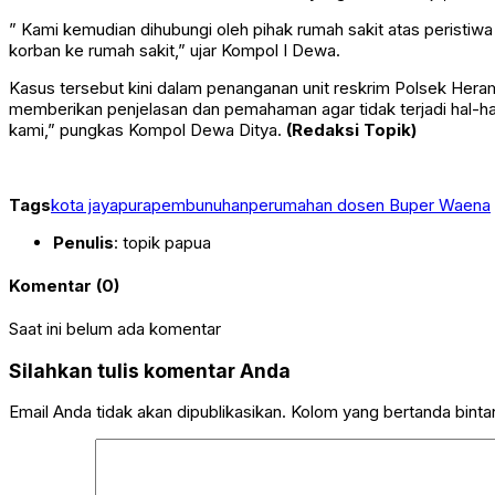
” Kami kemudian dihubungi oleh pihak rumah sakit atas peristi
korban ke rumah sakit,” ujar Kompol I Dewa.
Kasus tersebut kini dalam penanganan unit reskrim Polsek Hera
memberikan penjelasan dan pemahaman agar tidak terjadi hal-hal 
kami,” pungkas Kompol Dewa Ditya.
(Redaksi Topik)
Tags
kota jayapura
pembunuhan
perumahan dosen Buper Waena
Penulis
: topik papua
Komentar (0)
Saat ini belum ada komentar
Silahkan tulis komentar Anda
Email Anda tidak akan dipublikasikan. Kolom yang bertanda bintang