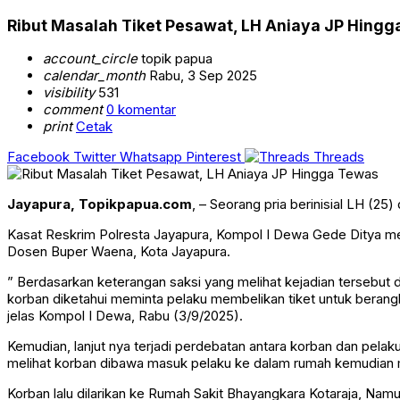
Ribut Masalah Tiket Pesawat, LH Aniaya JP Hing
account_circle
topik papua
calendar_month
Rabu, 3 Sep 2025
visibility
531
comment
0 komentar
print
Cetak
Facebook
Twitter
Whatsapp
Pinterest
Threads
Jayapura, Topikpapua.com
, – Seorang pria berinisial LH (2
Kasat Reskrim Polresta Jayapura, Kompol I Dewa Gede Ditya men
Dosen Buper Waena, Kota Jayapura.
” Berdasarkan keterangan saksi yang melihat kejadian tersebut
korban diketahui meminta pelaku membelikan tiket untuk berangk
jelas Kompol I Dewa, Rabu (3/9/2025).
Kemudian, lanjut nya terjadi perdebatan antara korban dan pelaku
melihat korban dibawa masuk pelaku ke dalam rumah kemudian 
Korban lalu dilarikan ke Rumah Sakit Bhayangkara Kotaraja, Na