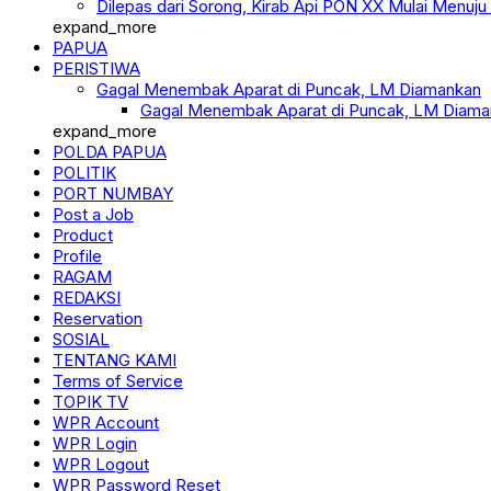
Dilepas dari Sorong, Kirab Api PON XX Mulai Menuju
expand_more
PAPUA
PERISTIWA
Gagal Menembak Aparat di Puncak, LM Diamankan
Gagal Menembak Aparat di Puncak, LM Diama
expand_more
POLDA PAPUA
POLITIK
PORT NUMBAY
Post a Job
Product
Profile
RAGAM
REDAKSI
Reservation
SOSIAL
TENTANG KAMI
Terms of Service
TOPIK TV
WPR Account
WPR Login
WPR Logout
WPR Password Reset