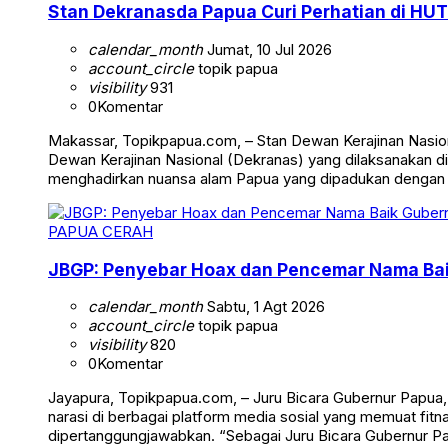
Stan Dekranasda Papua Curi Perhatian di HUT
calendar_month
Jumat, 10 Jul 2026
account_circle
topik papua
visibility
931
0
Komentar
Makassar, Topikpapua.com, – Stan Dewan Kerajinan Nasion
Dewan Kerajinan Nasional (Dekranas) yang dilaksanakan di
menghadirkan nuansa alam Papua yang dipadukan dengan
PAPUA CERAH
JBGP: Penyebar Hoax dan Pencemar Nama Ba
calendar_month
Sabtu, 1 Agt 2026
account_circle
topik papua
visibility
820
0
Komentar
Jayapura, Topikpapua.com, – Juru Bicara Gubernur Papua
narasi di berbagai platform media sosial yang memuat fi
dipertanggungjawabkan. “Sebagai Juru Bicara Gubernur 