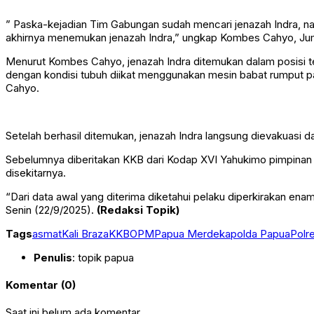
” Paska-kejadian Tim Gabungan sudah mencari jenazah Indra, namu
akhirnya menemukan jenazah Indra,” ungkap Kombes Cahyo, Jum
Menurut Kombes Cahyo, jenazah Indra ditemukan dalam posisi 
dengan kondisi tubuh diikat menggunakan mesin babat rumput pad
Cahyo.
Setelah berhasil ditemukan, jenazah Indra langsung dievakuasi
Sebelumnya diberitakan KKB dari Kodap XVI Yahukimo pimpina
disekitarnya.
“Dari data awal yang diterima diketahui pelaku diperkirakan e
Senin (22/9/2025).
(Redaksi Topik)
Tags
asmat
Kali Braza
KKB
OPM
Papua Merdeka
polda Papua
Polr
Penulis
: topik papua
Komentar (0)
Saat ini belum ada komentar