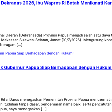
 Dekranas 2026, Ibu Wapres RI Betah Menikmati Kar
al Daerah (Dekranasda) Provinsi Papua menjadi salah satu daya 
 Makassar, Sulawesi Selatan, Jumat (10/7/2026). Mengusung kons
 beragam […]
ik Gubernur Papua Siap Berhadapan dengan Hukum
, Rifai Darus menegaskan Pemerintah Provinsi Papua mencermati
tnah, tuduhan tanpa dasar, pencemaran nama baik, serta pencatut
Papua, saya menegaskan […]