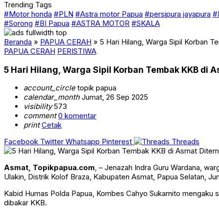
Trending Tags
#Motor honda
#PLN
#Astra motor Papua
#persipura jayapura
#
#Sorong
#BI Papua
#ASTRA MOTOR
#SKALA
Beranda
»
PAPUA CERAH
»
5 Hari Hilang, Warga Sipil Korban 
PAPUA CERAH
PERISTIWA
5 Hari Hilang, Warga Sipil Korban Tembak KKB di 
account_circle
topik papua
calendar_month
Jumat, 26 Sep 2025
visibility
573
comment
0 komentar
print
Cetak
Facebook
Twitter
Whatsapp
Pinterest
Threads
Asmat, Topikpapua.com
, – Jenazah Indra Guru Wardana, warg
Ulakin, Distrik Kolof Braza, Kabupaten Asmat, Papua Selatan, Ju
Kabid Humas Polda Papua, Kombes Cahyo Sukarnito mengaku sebel
dibakar KKB.