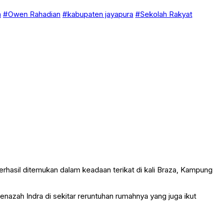
a
#Owen Rahadian
#kabupaten jayapura
#Sekolah Rakyat
erhasil ditemukan dalam keadaan terikat di kali Braza, Kampung
azah Indra di sekitar reruntuhan rumahnya yang juga ikut