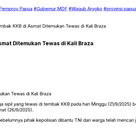
Pemprov Papua
#Gubernur MDF
#Wagub Aryoko
#provinsi papu
Tembak KKB di Asmat Ditemukan Tewas di Kali Braza
Asmat Ditemukan Tewas di Kali Braza
a sipil yang tewas di tembak KKB pada hari Minggu (21/9/2025) b
mat (26/9/2025).
umnya pihak kepolisian dibantu TNI dan warga telah mencari jen