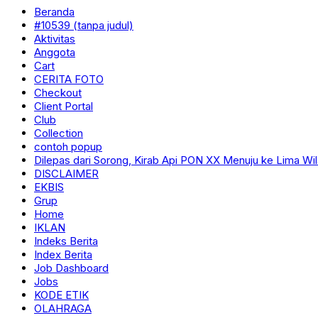
Beranda
#10539 (tanpa judul)
Aktivitas
Anggota
Cart
CERITA FOTO
Checkout
Client Portal
Club
Collection
contoh popup
Dilepas dari Sorong, Kirab Api PON XX Menuju ke Lima Wi
DISCLAIMER
EKBIS
Grup
Home
IKLAN
Indeks Berita
Index Berita
Job Dashboard
Jobs
KODE ETIK
OLAHRAGA