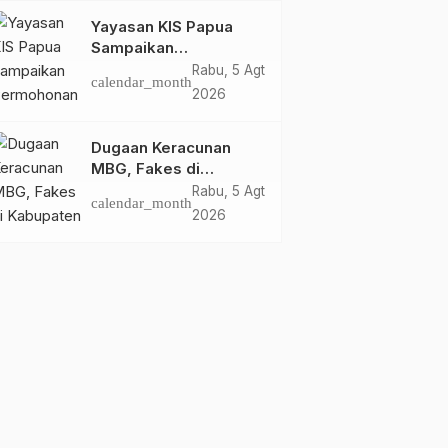
Yayasan KIS Papua
Sampaikan
Permohonan Maaf dan
Rabu, 5 Agt
calendar_month
Siap Tanggung Biaya
2026
Korban Dugaan
Keracunan MBG di
Dugaan Keracunan
Depapre
MBG, Fakes di
Kabupaten Jayapura
Rabu, 5 Agt
calendar_month
‘Kewalahan’ Layani
2026
Ratusan Korban