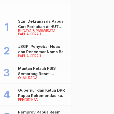
Stan Dekranasda Papua
Curi Perhatian di HUT
BUDAYA & PARIWISATA
Dekranas 2026, Ibu
PAPUA CERAH
Wapres RI Betah
Menikmati Karya Perajin
JBGP: Penyebar Hoax
dan Pencemar Nama Baik
PAPUA CERAH
Gubernur Papua Siap
Berhadapan dengan
Hukum!
Mantan Pelatih PSIS
Semarang Resmi
OLAH RAGA
Nakhodahi Persipura
Jayapura
Gubernur dan Ketua DPR
Papua Rekomendasikan
PENDIDIKAN
Ade Yamin Jabat Rektor
IAIN Fattahul Muluk Papua
periode 2026–2030
Pemprov Papua Resmi