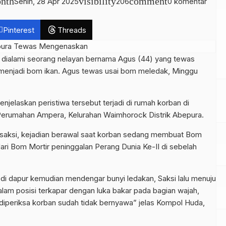
nth
visibility
comment
Senin, 28 Apr 2025
206
0 komentar
Pinterest
Threads
s dialami seorang nelayan bernama Agus (44) yang tewas
t menjadi bom ikan. Agus tewas usai bom meledak, Minggu
elaskan peristiwa tersebut terjadi di rumah korban di
erumahan Ampera, Kelurahan Waimhorock Distrik Abepura.
saksi, kejadian berawal saat korban sedang membuat Bom
ri Bom Mortir peninggalan Perang Dunia Ke-II di sebelah
 di dapur kemudian mendengar bunyi ledakan, Saksi lalu menuju
lam posisi terkapar dengan luka bakar pada bagian wajah,
t diperiksa korban sudah tidak bernyawa” jelas Kompol Huda,