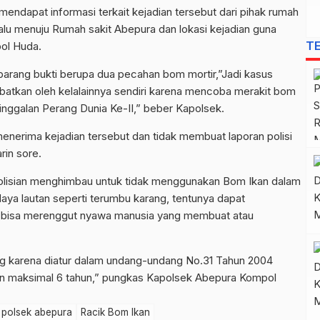
endapat informasi terkait kejadian tersebut dari pihak rumah
alu menuju Rumah sakit Abepura dan lokasi kejadian guna
T
pol Huda.
barang bukti berupa dua pecahan bom mortir,”Jadi kasus
batkan oleh kelalainnya sendiri karena mencoba merakit bom
inggalan Perang Dunia Ke-II,” beber Kapolsek.
enerima kejadian tersebut dan tidak membuat laporan polisi
in sore.
epolisian menghimbau untuk tidak menggunakan Bom Ikan dalam
aya lautan seperti terumbu karang, tentunya dapat
 bisa merenggut nyawa manusia yang membuat atau
ang karena diatur dalam undang-undang No.31 Tahun 2004
n maksimal 6 tahun,” pungkas Kapolsek Abepura Kompol
polsek abepura
Racik Bom Ikan