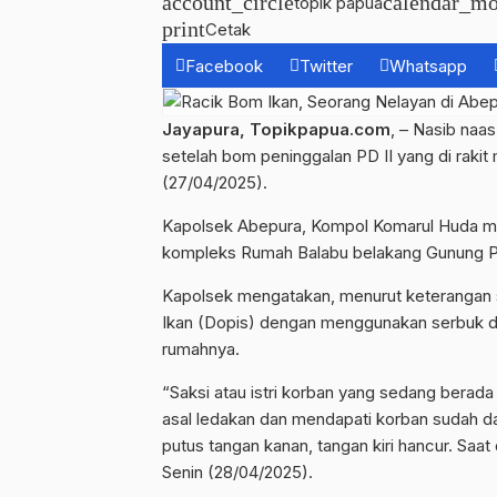
account_circle
calendar_mo
topik papua
print
Cetak
Facebook
Twitter
Whatsapp
Jayapura, Topikpapua.com
, – Nasib naa
setelah bom peninggalan PD II yang di raki
(27/04/2025).
Kapolsek Abepura, Kompol Komarul Huda menj
kompleks Rumah Balabu belakang Gunung P
Kapolsek mengatakan, menurut keterangan 
Ikan (Dopis) dengan menggunakan serbuk da
rumahnya.
“Saksi atau istri korban yang sedang berada
asal ledakan dan mendapati korban sudah da
putus tangan kanan, tangan kiri hancur. Saa
Senin (28/04/2025).