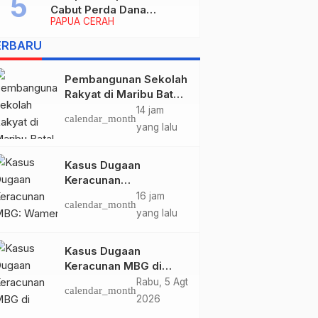
Cabut Perda Dana
PAPUA CERAH
Cadangan, Dialihkan
untuk Percepat
ERBARU
Pembangunan dan
Layanan Publik
Pembangunan Sekolah
Rakyat di Maribu Batal,
Dipindahkan ke Muara
14 jam
calendar_month
Tami, Ini Sebabnya
yang lalu
Kasus Dugaan
Keracunan
MBG: Wamengadri
16 jam
calendar_month
Kunjungi SPPG
yang lalu
Yayasan KIS Papua, Ini
yang Ditemukan
Kasus Dugaan
Keracunan MBG di
Kabupaten Jayapura,
Rabu, 5 Agt
calendar_month
Polisi Periksa 30 Orang
2026
Saksi