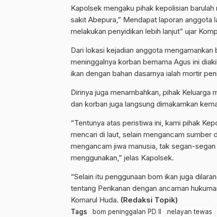
Kapolsek mengaku pihak kepolisian barulah m
sakit Abepura,” Mendapat laporan anggota l
melakukan penyidikan lebih lanjut” ujar Kom
Dari lokasi kejadian anggota mengamankan 
meninggalnya korban bernama Agus ini diaki
ikan dengan bahan dasarnya ialah mortir pen
Dirinya juga menambahkan, pihak Keluarga m
dan korban juga langsung dimakamkan kemar
“Tentunya atas peristiwa ini, kami pihak K
mencari di laut, selain mengancam sumber d
mengancam jiwa manusia, tak segan-segan
menggunakan,” jelas Kapolsek.
“Selain itu penggunaan bom ikan juga dilar
tentang Perikanan dengan ancaman hukuma
Komarul Huda.
(Redaksi Topik)
Tags
bom peninggalan PD II
nelayan tewas