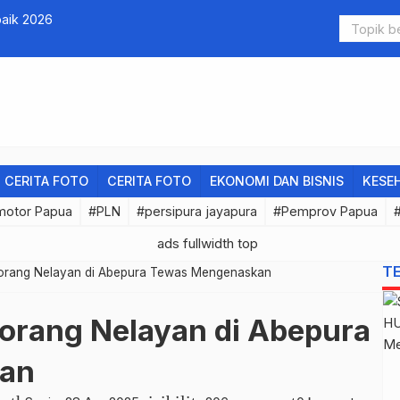
baik 2026
Timah Pana
CERITA FOTO
CERITA FOTO
EKONOMI DAN BISNIS
KESE
motor Papua
#PLN
#persipura jayapura
#Pemprov Papua
T
eorang Nelayan di Abepura Tewas Mengenaskan
eorang Nelayan di Abepura
an