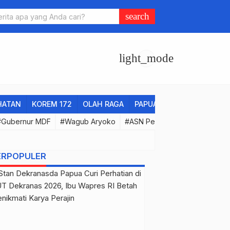
s Hentikan Pelarian DPO Kasus Amunisi di Yahukimo
search
light_mode
HATAN
KOREM 172
OLAH RAGA
PAPUA CERAH
PENDIDI
#Gubernur MDF
#Wagub Aryoko
#ASN Pemprov Papua
#Pro
ERPOPULER