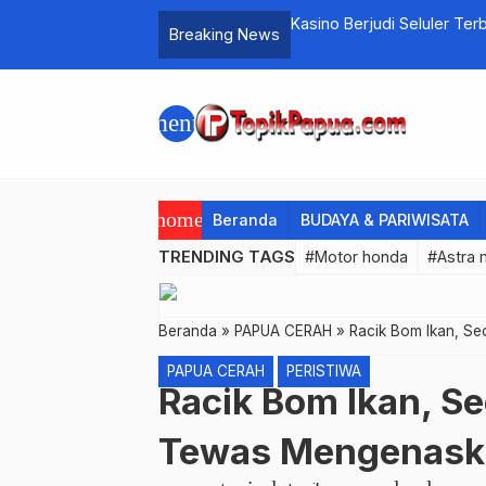
ew Normal, Sudah Siapkah Papua..?
Kasino Berjudi Seluler Ter
Breaking News
menu
home
Beranda
BUDAYA & PARIWISATA
TRENDING TAGS
#Motor honda
#Astra 
Beranda
»
PAPUA CERAH
»
Racik Bom Ikan, S
PAPUA CERAH
PERISTIWA
Racik Bom Ikan, S
Tewas Mengenask