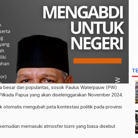
T
a besar dan popularitas, sosok Paulus Waterpauw (PW)
Pilkada Papua yang akan diselenggarakan November 2024.
 otomatis mengubah peta kontestasi politik pada provinsi
 kemudian memasuki atmosfer bumi yang biasa disebut