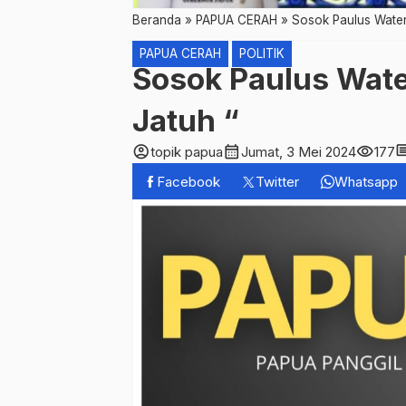
Beranda
»
PAPUA CERAH
»
Sosok Paulus Water
PAPUA CERAH
POLITIK
Sosok Paulus Wate
Jatuh “
account_circle
calendar_month
visibility
comm
topik papua
Jumat, 3 Mei 2024
177
Facebook
Twitter
Whatsapp