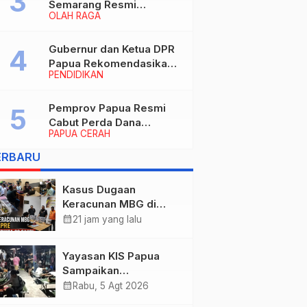
Semarang Resmi
OLAH RAGA
Nakhodahi Persipura
Jayapura
Gubernur dan Ketua DPR
Papua Rekomendasikan
PENDIDIKAN
Ade Yamin Jabat Rektor
IAIN Fattahul Muluk Papua
periode 2026–2030
Pemprov Papua Resmi
Cabut Perda Dana
PAPUA CERAH
Cadangan, Dialihkan
untuk Percepat
ERBARU
Pembangunan dan
Layanan Publik
Kasus Dugaan
Keracunan MBG di
Kabupaten Jayapura,
calendar_month
21 jam yang lalu
Polisi Periksa 30 Orang
Saksi
Yayasan KIS Papua
Sampaikan
Permohonan Maaf dan
calendar_month
Rabu, 5 Agt 2026
Siap Tanggung Biaya