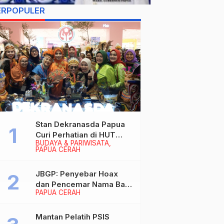
ERPOPULER
Stan Dekranasda Papua
Curi Perhatian di HUT
BUDAYA & PARIWISATA
Dekranas 2026, Ibu
PAPUA CERAH
Wapres RI Betah
Menikmati Karya Perajin
JBGP: Penyebar Hoax
dan Pencemar Nama Baik
PAPUA CERAH
Gubernur Papua Siap
Berhadapan dengan
Hukum!
Mantan Pelatih PSIS