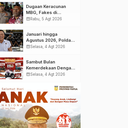
Korban Dugaan
Dugaan Keracunan
Keracunan MBG di
MBG, Fakes di
Depapre
Kabupaten Jayapura
calendar_month
Rabu, 5 Agt 2026
‘Kewalahan’ Layani
Ratusan Korban
Januari hingga
Agustus 2026, Polda
Papua Berhasil Ungkap
calendar_month
Selasa, 4 Agt 2026
27 Kasus Sabu dan 111
Kasus Ganja
Sambut Bulan
Kemerdekaan Dengan
Promo ‘TORANG’ dari
calendar_month
Selasa, 4 Agt 2026
Honda