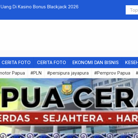
ang Di Kasino Bonus Blackjack 2026
KNPI dan Ci
di Papua
CERITA FOTO
CERITA FOTO
EKONOMI DAN BISNIS
KESE
motor Papua
#PLN
#persipura jayapura
#Pemprov Papua