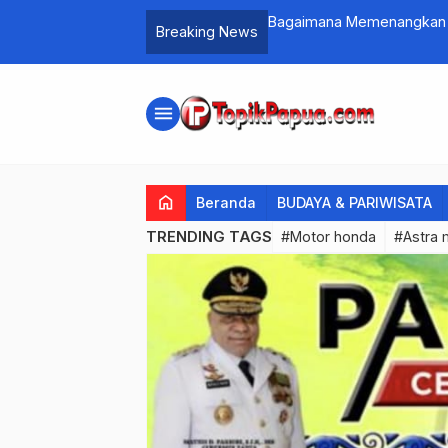
aan ‘Golden Award’ di Bidang Olah Raga
Bagaimana Memenangkan U
Breaking News
menu
home
Beranda
BUDAYA & PARIWISATA
TRENDING TAGS
#Motor honda
#Astra 