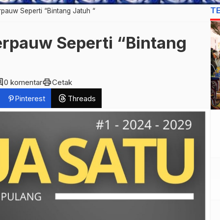
T
pauw Seperti “Bintang Jatuh “
rpauw Seperti “Bintang
ent
print
0 komentar
Cetak
Pinterest
Threads