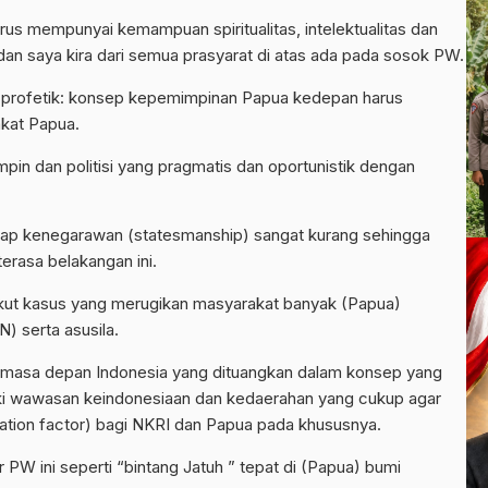
us mempunyai kemampuan spiritualitas, intelektualitas dan
an saya kira dari semua prasyarat di atas ada pada sosok PW.
rofetik: konsep kepemimpinan Papua kedepan harus
akat Papua.
pin dan politisi yang pragmatis dan oportunistik dengan
ikap kenegarawan (statesmanship) sangat kurang sehingga
erasa belakangan ini.
ngkut kasus yang merugikan masyarakat banyak (Papua)
) serta asusila.
ng masa depan Indonesia yang dituangkan dalam konsep yang
ki wawasan keindonesiaan dan kedaerahan yang cukup agar
tion factor) bagi NKRI dan Papua pada khususnya.
PW ini seperti “bintang Jatuh ” tepat di (Papua) bumi