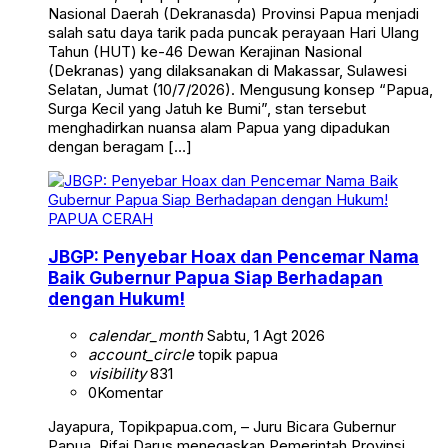
Nasional Daerah (Dekranasda) Provinsi Papua menjadi
salah satu daya tarik pada puncak perayaan Hari Ulang
Tahun (HUT) ke-46 Dewan Kerajinan Nasional
(Dekranas) yang dilaksanakan di Makassar, Sulawesi
Selatan, Jumat (10/7/2026). Mengusung konsep “Papua,
Surga Kecil yang Jatuh ke Bumi”, stan tersebut
menghadirkan nuansa alam Papua yang dipadukan
dengan beragam […]
PAPUA CERAH
JBGP: Penyebar Hoax dan Pencemar Nama
Baik Gubernur Papua Siap Berhadapan
dengan Hukum!
calendar_month
Sabtu, 1 Agt 2026
account_circle
topik papua
visibility
831
0
Komentar
Jayapura, Topikpapua.com, – Juru Bicara Gubernur
Papua, Rifai Darus menegaskan Pemerintah Provinsi