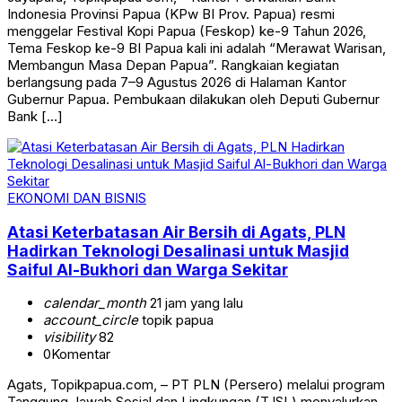
Indonesia Provinsi Papua (KPw BI Prov. Papua) resmi
menggelar Festival Kopi Papua (Feskop) ke-9 Tahun 2026,
Tema Feskop ke-9 BI Papua kali ini adalah “Merawat Warisan,
Membangun Masa Depan Papua”. Rangkaian kegiatan
berlangsung pada 7–9 Agustus 2026 di Halaman Kantor
Gubernur Papua. Pembukaan dilakukan oleh Deputi Gubernur
Bank […]
EKONOMI DAN BISNIS
Atasi Keterbatasan Air Bersih di Agats, PLN
Hadirkan Teknologi Desalinasi untuk Masjid
Saiful Al-Bukhori dan Warga Sekitar
calendar_month
21 jam yang lalu
account_circle
topik papua
visibility
82
0
Komentar
Agats, Topikpapua.com, – PT PLN (Persero) melalui program
Tanggung Jawab Sosial dan Lingkungan (TJSL) menyalurkan