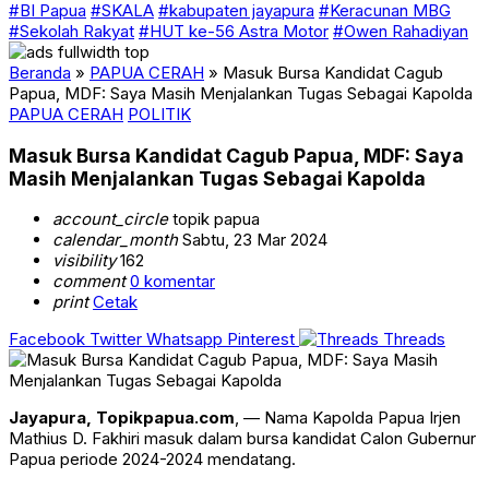
#BI Papua
#SKALA
#kabupaten jayapura
#Keracunan MBG
#Sekolah Rakyat
#HUT ke-56 Astra Motor
#Owen Rahadiyan
Beranda
»
PAPUA CERAH
»
Masuk Bursa Kandidat Cagub
Papua, MDF: Saya Masih Menjalankan Tugas Sebagai Kapolda
PAPUA CERAH
POLITIK
Masuk Bursa Kandidat Cagub Papua, MDF: Saya
Masih Menjalankan Tugas Sebagai Kapolda
account_circle
topik papua
calendar_month
Sabtu, 23 Mar 2024
visibility
162
comment
0 komentar
print
Cetak
Facebook
Twitter
Whatsapp
Pinterest
Threads
Jayapura, Topikpapua.com
, — Nama Kapolda Papua Irjen
Mathius D. Fakhiri masuk dalam bursa kandidat Calon Gubernur
Papua periode 2024-2024 mendatang.