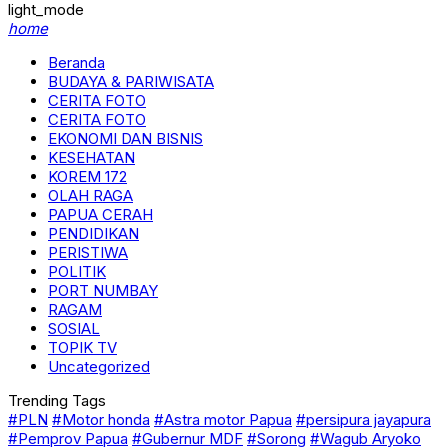
light_mode
home
Beranda
BUDAYA & PARIWISATA
CERITA FOTO
CERITA FOTO
EKONOMI DAN BISNIS
KESEHATAN
KOREM 172
OLAH RAGA
PAPUA CERAH
PENDIDIKAN
PERISTIWA
POLITIK
PORT NUMBAY
RAGAM
SOSIAL
TOPIK TV
Uncategorized
Trending Tags
#PLN
#Motor honda
#Astra motor Papua
#persipura jayapura
#Pemprov Papua
#Gubernur MDF
#Sorong
#Wagub Aryoko