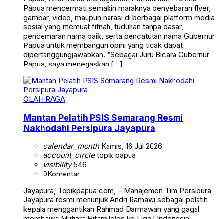
Papua mencermati semakin maraknya penyebaran flyer,
gambar, video, maupun narasi di berbagai platform media
sosial yang memuat fitnah, tuduhan tanpa dasar,
pencemaran nama baik, serta pencatutan nama Gubernur
Papua untuk membangun opini yang tidak dapat
dipertanggungjawabkan. “Sebagai Juru Bicara Gubernur
Papua, saya menegaskan […]
OLAH RAGA
Mantan Pelatih PSIS Semarang Resmi
Nakhodahi Persipura Jayapura
calendar_month
Kamis, 16 Jul 2026
account_circle
topik papua
visibility
546
0
Komentar
Jayapura, Topikpapua com, – Manajemen Tim Persipura
Jayapura resmi menunjuk Andri Ramawi sebagai pelatih
kepala menggantikan Rahmad Darmawan yang gagal
membawa Mutiara Hitam lolos ke Liga I Indonesia.