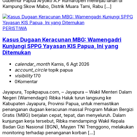
Gubernur Papua Aryoko A.F Rumaropen meninjau lahan di
Kampung Skow Mabo, Distrik Muara Tami, Rabu […]
PERISTIWA
Kasus Dugaan Keracunan MBG: Wamengadri
Kunjungi SPPG Yayasan KIS Papua, Ini yang
Ditemukan
calendar_month
Kamis, 6 Agt 2026
account_circle
topik papua
visibility
170
0
Komentar
Jayapura, Topikpapua.com, – Jayapura – Wakil Menteri Dalam
Negeri (Wamendagri) Ribka Haluk turun langsung ke
Kabupaten Jayapura, Provinsi Papua, untuk memastikan
penanganan dugaan keracunan massal Program Makan Bergizi
Gratis (MBG) berjalan cepat, tepat, dan menyeluruh. Dalam
kunjungan kerja tersebut, Ribka mendampingi Wakil Kepala
Badan Gizi Nasional (BGN), Mayjen TNI Trenggono, melakukan
monitoring terhadap penanganan korban […]