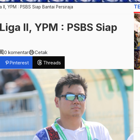
T
a II, YPM : PSBS Siap Bantai Persiraja
Liga II, YPM : PSBS Siap
mment
print
0 komentar
Cetak
Pinterest
Threads