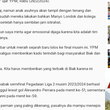
” ujar YPM, Rabu (28/2/2024).
i, namun anak asuhnya akan tampil dengan tenang dan
n sudah mereka lakukan bahkan Mariyo Londok dan kolega
setelah hanya sembilan jam istirahat.
n saya minta agar emosional dijaga karena kita adalah tim
tanya.
r untuk meraih sejarah baru lolos ke final musim ini. YPM
sekaligus memberikan kado terindah bagi masyarakat Biak dan
 Kita harus memberikan yang terbaik di Biak karena ini
 babak semifinal Pegadaian Liga 2 musim 2023/2024 berhasil
ggul lewat gol Alexandro Perraira pada menit ke-51, sementara
sanni pada menit ke-59.
 pemain yang paling dikenang, pasalnya dia mampu menepis