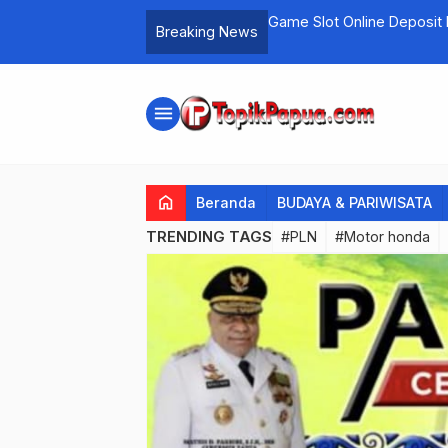
jack Gratis
Game Slot Online Deposit
Breaking News
menu
home
Beranda
BUDAYA & PARIWISATA
TRENDING TAGS
#PLN
#Motor honda