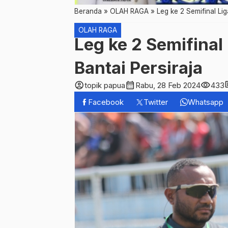
Beranda
»
OLAH RAGA
»
Leg ke 2 Semifinal Lig
OLAH RAGA
Leg ke 2 Semifinal 
Bantai Persiraja
account_circle
calendar_month
visibility
co
topik papua
Rabu, 28 Feb 2024
433
Facebook
Twitter
Whatsapp