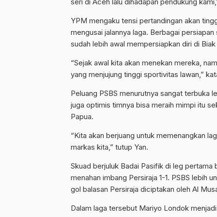
seri di Aceh lalu dihadapan pendukung kami,
YPM mengaku tensi pertandingan akan tingg
mengusai jalannya laga. Berbagai persiapa
sudah lebih awal mempersiapkan diri di Biak 
“Sejak awal kita akan menekan mereka, namu
yang menjujung tinggi sportivitas lawan,” ka
Peluang PSBS menurutnya sangat terbuka leba
juga optimis timnya bisa meraih mimpi itu 
Papua.
“Kita akan berjuang untuk memenangkan laga.
markas kita,” tutup Yan.
Skuad berjuluk Badai Pasifik di leg pertama
menahan imbang Persiraja 1-1. PSBS lebih un
gol balasan Persiraja diciptakan oleh Al Mu
Dalam laga tersebut Mariyo Londok menjadi