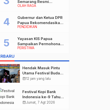
Semarang Resmi
OLAH RAGA
Nakhodahi Persipura
Jayapura
Gubernur dan Ketua DPR
Papua Rekomendasikan
PENDIDIKAN
Ade Yamin Jabat Rektor
IAIN Fattahul Muluk Papua
periode 2026–2030
Yayasan KIS Papua
Sampaikan Permohonan
PERISTIWA
Maaf dan Siap Tanggung
Biaya Korban Dugaan
ERBARU
Keracunan MBG di
Depapre
Hendak Masuk Pintu
Utama Festival Budaya
Lembah Baliem, Dua
calendar_month
12 jam yang lalu
Warga Sipil Ditembak
OTK
Festival Kopi Bank
Indonesia ke-9 Tahun
2026 Resmi Dibuka
calendar_month
Jumat, 7 Agt 2026
“Merawat Warisan,