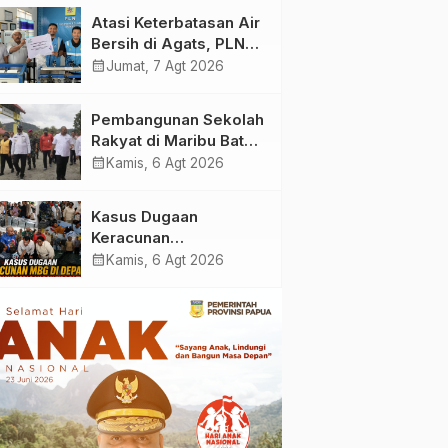
Membangun Masa
Atasi Keterbatasan Air
Depan Papua”
Bersih di Agats, PLN
Hadirkan Teknologi
calendar_month
Jumat, 7 Agt 2026
Desalinasi untuk
Masjid Saiful Al-
Pembangunan Sekolah
Bukhori dan Warga
Rakyat di Maribu Batal,
Sekitar
Dipindahkan ke Muara
calendar_month
Kamis, 6 Agt 2026
Tami, Ini Sebabnya
Kasus Dugaan
Keracunan
MBG: Wamengadri
calendar_month
Kamis, 6 Agt 2026
Kunjungi SPPG
Yayasan KIS Papua, Ini
yang Ditemukan