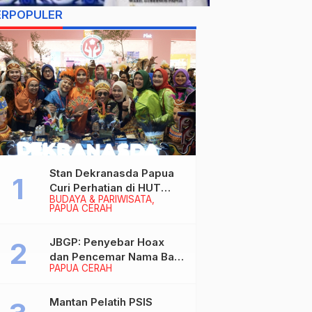
ERPOPULER
Stan Dekranasda Papua
Curi Perhatian di HUT
BUDAYA & PARIWISATA
Dekranas 2026, Ibu
PAPUA CERAH
Wapres RI Betah
Menikmati Karya Perajin
JBGP: Penyebar Hoax
dan Pencemar Nama Baik
PAPUA CERAH
Gubernur Papua Siap
Berhadapan dengan
Hukum!
Mantan Pelatih PSIS