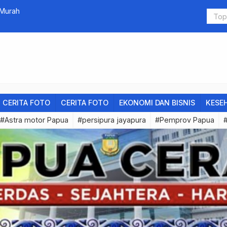
 Murah
Tomas Yahu
CERITA FOTO
CERITA FOTO
EKONOMI DAN BISNIS
KESE
#Astra motor Papua
#persipura jayapura
#Pemprov Papua