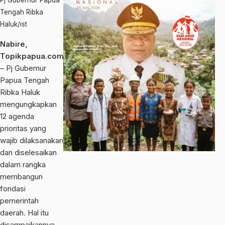
Pj Gubernur Papua
Tengah Ribka
Haluk/ist
Nabire,
Topikpapua.com
,
– Pj Gubernur
Papua Tengah
Ribka Haluk
mengungkapkan
12 agenda
prioritas yang
wajib dilaksanakan
dan diselesaikan
dalam rangka
membangun
fondasi
pemerintah
daerah. Hal itu
disampaikannya