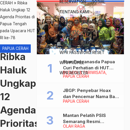
RESERVATION
SOSIAL
CERAH
»
Ribka
Haluk Ungkap 12
TENTANG KAMI
Agenda Prioritas di
TERMS OF SERVICE
Papua Tengah
pada Upacara HUT
TOPIK TV
WPR ACCOUNT
RI ke-78
WPR LOGIN
WPR LOGOUT
PAPUA CERAH
WPR PASSWORD RESET
Ribka
Stan Dekranasda Papua
WPR PROFILE
Haluk
Curi Perhatian di HUT
BUDAYA & PARIWISATA
WPR REGISTER
Dekranas 2026, Ibu
PAPUA CERAH
Wapres RI Betah
Ungkap
Menikmati Karya Perajin
JBGP: Penyebar Hoax
12
dan Pencemar Nama Baik
PAPUA CERAH
Gubernur Papua Siap
Agenda
Berhadapan dengan
Hukum!
Mantan Pelatih PSIS
Prioritas
Semarang Resmi
OLAH RAGA
Nakhodahi Persipura