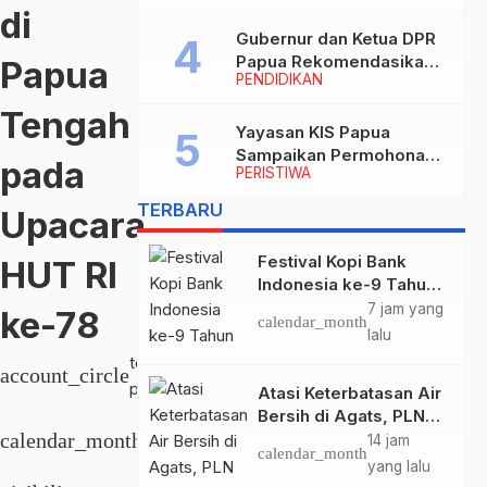
di
Jayapura
Gubernur dan Ketua DPR
Papua Rekomendasikan
Papua
PENDIDIKAN
Ade Yamin Jabat Rektor
IAIN Fattahul Muluk Papua
Tengah
periode 2026–2030
Yayasan KIS Papua
Sampaikan Permohonan
pada
PERISTIWA
Maaf dan Siap Tanggung
Biaya Korban Dugaan
TERBARU
Upacara
Keracunan MBG di
Depapre
Festival Kopi Bank
HUT RI
Indonesia ke-9 Tahun
2026 Resmi Dibuka
7 jam yang
ke-78
calendar_month
“Merawat Warisan,
lalu
Membangun Masa
topik
account_circle
Depan Papua”
papua
Atasi Keterbatasan Air
Kamis,
Bersih di Agats, PLN
Hadirkan Teknologi
calendar_month
17 Agt
14 jam
calendar_month
Desalinasi untuk
2023
yang lalu
Masjid Saiful Al-