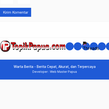
DISCLAIMER
KODE ETIK
RED
Warta Berita - Berita Cepat, Akurat, dan Terpercaya
Developer : Web Master Papua