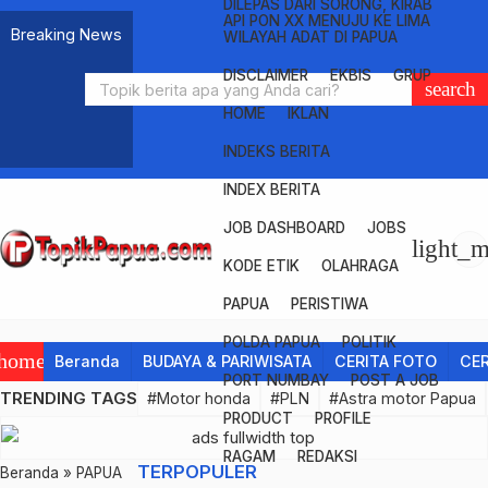
DILEPAS DARI SORONG, KIRAB
API PON XX MENUJU KE LIMA
Bulan
Breaking News
WILAYAH ADAT DI PAPUA
Ramadan
PLN
1447
UIW
Disapu
DISCLAIMER
EKBIS
GRUP
search
H,
Papua
Arus
KPU
HOME
IKLAN
PLN
&
Kencang,
RI
Teror
INDEKS BERITA
Hadirkan
Papua
Speed
Gugurkan
di
Aturan
Promo
Barat
Boat
Paslon
Intan
Permainan
INDEX BERITA
Tambah
Kirim
Terbalik di Sungai
Yusak-
Jaya,
Mesin
JOB DASHBOARD
JOBS
Daya
Bantuan
Digoel,
Yakobus,
Kapolda
Judi
light_
Melalui
Logistik
2
Situasi
Papua
Kasino
KODE ETIK
OLAHRAGA
PLN
dan
Penumpang
Boven
:
Virtual
PAPUA
PERISTIWA
Mobile
Tim
Hilang
Digoel
Apakah
Khusus
Memanas
Karena
POLDA PAPUA
POLITIK
home
Beranda
BUDAYA & PARIWISATA
CERITA FOTO
CER
ke
Disana
PORT NUMBAY
POST A JOB
Sumatera
Ada
TRENDING TAGS
#Motor honda
#PLN
#Astra motor Papua
Tambang…?
PRODUCT
PROFILE
RAGAM
REDAKSI
TERPOPULER
Beranda
»
PAPUA