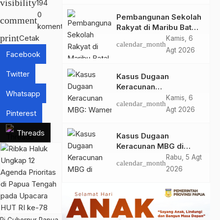
visibility
194
Bukhori dan Warga
0
Pembangunan Sekolah
Sekitar
comment
komentar
Rakyat di Maribu Batal,
print
Dipindahkan ke Muara
Cetak
Kamis, 6
calendar_month
Tami, Ini Sebabnya
Agt 2026
Facebook
Twitter
Kasus Dugaan
Keracunan
Whatsapp
MBG: Wamengadri
Kamis, 6
calendar_month
Kunjungi SPPG
Agt 2026
Pinterest
Yayasan KIS Papua, Ini
yang Ditemukan
Threads
Kasus Dugaan
Keracunan MBG di
Kabupaten Jayapura,
Rabu, 5 Agt
calendar_month
Polisi Periksa 30 Orang
2026
Saksi