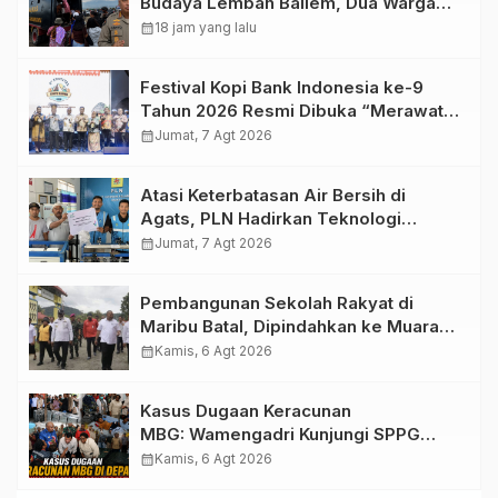
Budaya Lembah Baliem, Dua Warga
Sipil Ditembak OTK
calendar_month
18 jam yang lalu
Festival Kopi Bank Indonesia ke-9
Tahun 2026 Resmi Dibuka “Merawat
Warisan, Membangun Masa Depan
calendar_month
Jumat, 7 Agt 2026
Papua”
Atasi Keterbatasan Air Bersih di
Agats, PLN Hadirkan Teknologi
Desalinasi untuk Masjid Saiful Al-
calendar_month
Jumat, 7 Agt 2026
Bukhori dan Warga Sekitar
Pembangunan Sekolah Rakyat di
Maribu Batal, Dipindahkan ke Muara
Tami, Ini Sebabnya
calendar_month
Kamis, 6 Agt 2026
Kasus Dugaan Keracunan
MBG: Wamengadri Kunjungi SPPG
Yayasan KIS Papua, Ini yang
calendar_month
Kamis, 6 Agt 2026
Ditemukan