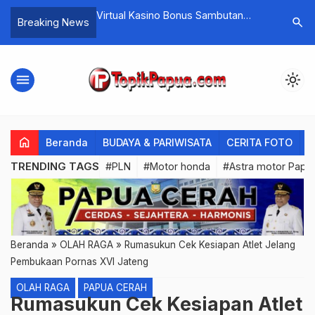
 Bonus Sambutan
Situs Judi Slot Asia Terpercaya
Aplikasi 
search
Breaking News
menu
light_mode
home
Beranda
BUDAYA & PARIWISATA
CERITA FOTO
C
TRENDING TAGS
#PLN
#Motor honda
#Astra motor Papu
Beranda
»
OLAH RAGA
»
Rumasukun Cek Kesiapan Atlet Jelang
Pembukaan Pornas XVI Jateng
OLAH RAGA
PAPUA CERAH
Rumasukun Cek Kesiapan Atlet