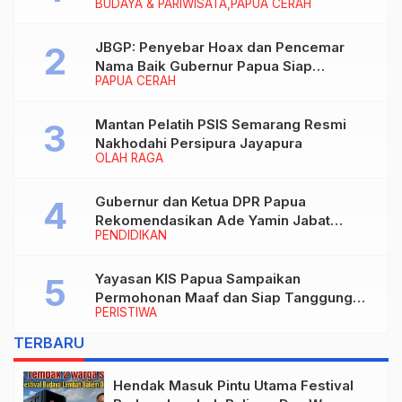
BUDAYA & PARIWISATA
PAPUA CERAH
Menikmati Karya Perajin
JBGP: Penyebar Hoax dan Pencemar
Nama Baik Gubernur Papua Siap
PAPUA CERAH
Berhadapan dengan Hukum!
Mantan Pelatih PSIS Semarang Resmi
Nakhodahi Persipura Jayapura
OLAH RAGA
Gubernur dan Ketua DPR Papua
Rekomendasikan Ade Yamin Jabat
PENDIDIKAN
Rektor IAIN Fattahul Muluk Papua
periode 2026–2030
Yayasan KIS Papua Sampaikan
Permohonan Maaf dan Siap Tanggung
PERISTIWA
Biaya Korban Dugaan Keracunan MBG di
Depapre
TERBARU
Hendak Masuk Pintu Utama Festival