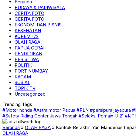
Beranda
BUDAYA & PARIWISATA
CERITA FOTO
CERITA FOTO
EKONOMI DAN BISNIS
KESEHATAN
KOREM 172
OLAH RAGA
PAPUA CERAH
PENDIDIKAN
PERISTIWA
POLITIK
PORT NUMBAY
RAGAM
SOSIAL
TOPIK TV
Uncategorized
Trending Tags
#Motor honda
#Astra motor Papua
#PLN
#persipura jayapura
#
#Safety Riding Center Jawa Tengah
#Seleksi Pemain U-21
#IJTI
Beranda
»
OLAH RAGA
»
Kontrak Berakhir, Yan Mandenas Lepa
OLAH RAGA