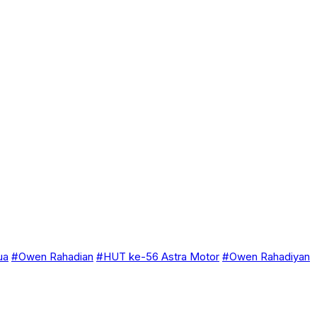
ua
#Owen Rahadian
#HUT ke-56 Astra Motor
#Owen Rahadiyan