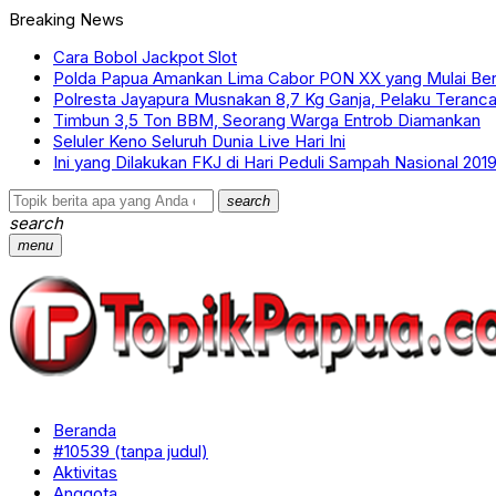
Breaking News
Cara Bobol Jackpot Slot
Polda Papua Amankan Lima Cabor PON XX yang Mulai Ber
Polresta Jayapura Musnakan 8,7 Kg Ganja, Pelaku Teranc
Timbun 3,5 Ton BBM, Seorang Warga Entrob Diamankan
Seluler Keno Seluruh Dunia Live Hari Ini
Ini yang Dilakukan FKJ di Hari Peduli Sampah Nasional 201
search
search
menu
Beranda
#10539 (tanpa judul)
Aktivitas
Anggota