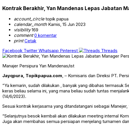
Kontrak Berakhir, Yan Mandenas Lepas Jabatan M
account_circle
topik papua
calendar_month
Kamis, 15 Jun 2023
visibility
169
comment
0 komentar
print
Cetak
Facebook
Twitter
Whatsapp
Pinterest
Threads
Manajer Persipura Yan Mandenas/ist
Jayqpura, Topikpapua.com
, – Komisaris dan Direksi PT. Pe
“Ya kemarin, sudah dilakukan , banyak yang dibahas termasuk S
keras beliau selama ini, yang mana beliau sudah tuntas menjal
(14/6/2023).
Sesuai kontrak kerjasama yang ditandatangani sebagai Manejer,
“Selanjutnya besok kembali akan dilakukan meeting internal Ko
Juga akan membahas semua persiapan menjelang turnamen dan k