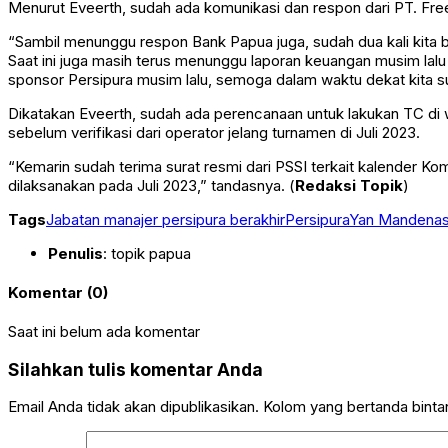
Menurut Eveerth, sudah ada komunikasi dan respon dari PT. Fre
“Sambil menunggu respon Bank Papua juga, sudah dua kali kita
Saat ini juga masih terus menunggu laporan keuangan musim lal
sponsor Persipura musim lalu, semoga dalam waktu dekat kita su
Dikatakan Eveerth, sudah ada perencanaan untuk lakukan TC di w
sebelum verifikasi dari operator jelang turnamen di Juli 2023.
“Kemarin sudah terima surat resmi dari PSSI terkait kalender K
dilaksanakan pada Juli 2023,” tandasnya. (
Redaksi Topik
)
Tags
Jabatan manajer persipura berakhir
Persipura
Yan Mandena
Penulis
: topik papua
Komentar (0)
Saat ini belum ada komentar
Silahkan tulis komentar Anda
Email Anda tidak akan dipublikasikan. Kolom yang bertanda bintang