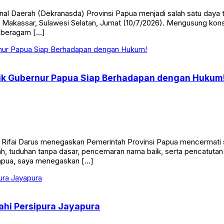
al Daerah (Dekranasda) Provinsi Papua menjadi salah satu daya 
 Makassar, Sulawesi Selatan, Jumat (10/7/2026). Mengusung kons
 beragam […]
ik Gubernur Papua Siap Berhadapan dengan Hukum
, Rifai Darus menegaskan Pemerintah Provinsi Papua mencermati
tnah, tuduhan tanpa dasar, pencemaran nama baik, serta pencatut
Papua, saya menegaskan […]
hi Persipura Jayapura