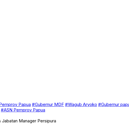
Pemprov Papua
#Gubernur MDF
#Wagub Aryoko
#Gubernur pap
#ASN Pemprov Papua
s Jabatan Manager Persipura