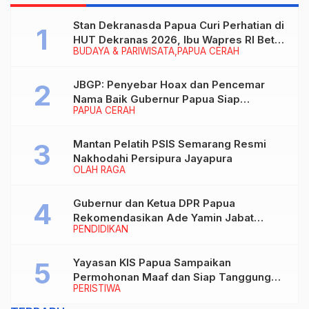
Stan Dekranasda Papua Curi Perhatian di
HUT Dekranas 2026, Ibu Wapres RI Betah
BUDAYA & PARIWISATA
PAPUA CERAH
Menikmati Karya Perajin
JBGP: Penyebar Hoax dan Pencemar
Nama Baik Gubernur Papua Siap
PAPUA CERAH
Berhadapan dengan Hukum!
Mantan Pelatih PSIS Semarang Resmi
Nakhodahi Persipura Jayapura
OLAH RAGA
Gubernur dan Ketua DPR Papua
Rekomendasikan Ade Yamin Jabat
PENDIDIKAN
Rektor IAIN Fattahul Muluk Papua
periode 2026–2030
Yayasan KIS Papua Sampaikan
Permohonan Maaf dan Siap Tanggung
PERISTIWA
Biaya Korban Dugaan Keracunan MBG di
Depapre