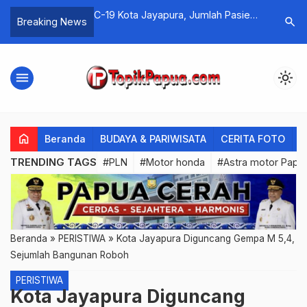
kap Nasionalisme dan
C-19 Kota Jayapura, Jumlah Pasien
Berapa Ha
search
Breaking News
an Kunci
Positif terbanyak di Distrik Japut
Online
sangan Mariyo
menu
light_mode
home
Beranda
BUDAYA & PARIWISATA
CERITA FOTO
C
TRENDING TAGS
#PLN
#Motor honda
#Astra motor Papu
Beranda
»
PERISTIWA
»
Kota Jayapura Diguncang Gempa M 5,4,
Sejumlah Bangunan Roboh
PERISTIWA
Kota Jayapura Diguncang