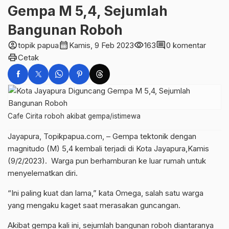
Gempa M 5,4, Sejumlah
Bangunan Roboh
account_circle
calendar_month
visibility
comment
topik papua
Kamis, 9 Feb 2023
163
0 komentar
print
Cetak
Cafe Cirita roboh akibat gempa/istimewa
Jayapura, Topikpapua.com, – Gempa tektonik dengan
magnitudo (M) 5,4 kembali terjadi di Kota Jayapura,Kamis
(9/2/2023). Warga pun berhamburan ke luar rumah untuk
menyelematkan diri.
“Ini paling kuat dan lama,” kata Omega, salah satu warga
yang mengaku kaget saat merasakan guncangan.
Akibat gempa kali ini, sejumlah bangunan roboh diantaranya