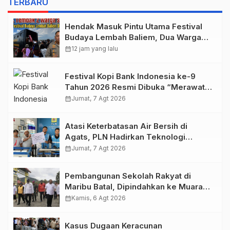
TERBARU
Hendak Masuk Pintu Utama Festival
Budaya Lembah Baliem, Dua Warga
Sipil Ditembak OTK
calendar_month
12 jam yang lalu
Festival Kopi Bank Indonesia ke-9
Tahun 2026 Resmi Dibuka “Merawat
Warisan, Membangun Masa Depan
calendar_month
Jumat, 7 Agt 2026
Papua”
Atasi Keterbatasan Air Bersih di
Agats, PLN Hadirkan Teknologi
Desalinasi untuk Masjid Saiful Al-
calendar_month
Jumat, 7 Agt 2026
Bukhori dan Warga Sekitar
Pembangunan Sekolah Rakyat di
Maribu Batal, Dipindahkan ke Muara
Tami, Ini Sebabnya
calendar_month
Kamis, 6 Agt 2026
Kasus Dugaan Keracunan