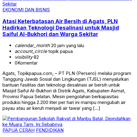
EKONOMI DAN BISNIS
Atasi Keterbatasan Air Bersih di Agats, PLN
Hadirkan Teknologi Desalinasi untuk Masjid
Saiful Al-Bukhori dan Warga Sekitar
calendar_month
20 jam yang lalu
account_circle
topik papua
visibility
82
0
Komentar
Agats, Topikpapua.com, – PT PLN (Persero) melalui program
Tanggung Jawab Sosial dan Lingkungan (TJSL) menyalurkan
bantuan fasilitas dan teknologi desalinasi air bersih untuk
Masjid Saiful Al-Bukhori di Distrik Agats, Kabupaten Asmat,
Provinsi Papua Selatan. Mesin pengolahan berkapasitas
produksi hingga 2.200 liter per hari ini mampu mengubah air
payau atau air keruh menjadi air tawar yang […]
PAPUA CERAH
PENDIDIKAN