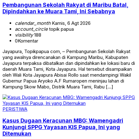
Pembangunan Sekolah Rakyat di Maribu Batal,
Dipindahkan ke Muara Tami, Ini Sebabnya
calendar_month
Kamis, 6 Agt 2026
account_circle
topik papua
visibility
188
0
Komentar
Jayapura, Topikpapua com, – Pembangunan Sekolah Rakyat
yang awalnya direncanakan di Kampung Maribu, Kabupaten
Jayapura terpaksa dibatalkan dan dipindahkan ke lokasi baru di
daerah Muara Tami, Kota Jayapura. Hal tersebut disampaikan
oleh Wali Kota Jayapura Abisai Rollo saat mendampingi Wakil
Gubernur Papua Aryoko A.F Rumaropen meninjau lahan di
Kampung Skow Mabo, Distrik Muara Tami, Rabu […]
PERISTIWA
Kasus Dugaan Keracunan MBG: Wamengadri
Kunjungi SPPG Yayasan KIS Papua, Ini yang
Ditemukan