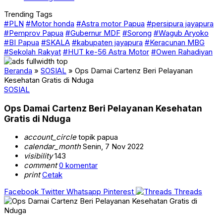
Trending Tags
#PLN
#Motor honda
#Astra motor Papua
#persipura jayapura
#Pemprov Papua
#Gubernur MDF
#Sorong
#Wagub Aryoko
#BI Papua
#SKALA
#kabupaten jayapura
#Keracunan MBG
#Sekolah Rakyat
#HUT ke-56 Astra Motor
#Owen Rahadiyan
Beranda
»
SOSIAL
»
Ops Damai Cartenz Beri Pelayanan
Kesehatan Gratis di Nduga
SOSIAL
Ops Damai Cartenz Beri Pelayanan Kesehatan
Gratis di Nduga
account_circle
topik papua
calendar_month
Senin, 7 Nov 2022
visibility
143
comment
0 komentar
print
Cetak
Facebook
Twitter
Whatsapp
Pinterest
Threads