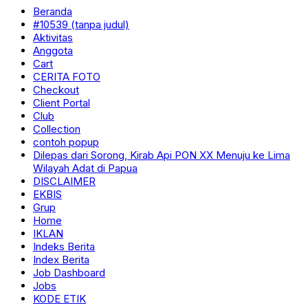
Beranda
#10539 (tanpa judul)
Aktivitas
Anggota
Cart
CERITA FOTO
Checkout
Client Portal
Club
Collection
contoh popup
Dilepas dari Sorong, Kirab Api PON XX Menuju ke Lima
Wilayah Adat di Papua
DISCLAIMER
EKBIS
Grup
Home
IKLAN
Indeks Berita
Index Berita
Job Dashboard
Jobs
KODE ETIK