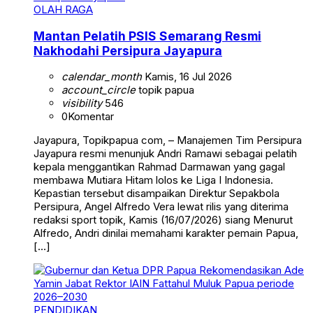
OLAH RAGA
Mantan Pelatih PSIS Semarang Resmi
Nakhodahi Persipura Jayapura
calendar_month
Kamis, 16 Jul 2026
account_circle
topik papua
visibility
546
0
Komentar
Jayapura, Topikpapua com, – Manajemen Tim Persipura
Jayapura resmi menunjuk Andri Ramawi sebagai pelatih
kepala menggantikan Rahmad Darmawan yang gagal
membawa Mutiara Hitam lolos ke Liga I Indonesia.
Kepastian tersebut disampaikan Direktur Sepakbola
Persipura, Angel Alfredo Vera lewat rilis yang diterima
redaksi sport topik, Kamis (16/07/2026) siang Menurut
Alfredo, Andri dinilai memahami karakter pemain Papua,
[…]
PENDIDIKAN