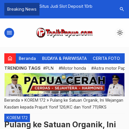
i Slot Deposit 10rb
Ini Trik yang Digunakan Bripka Fadli
Ka
search
Breaking News
untuk Mengasah Kemampuan
Di
Berhitung Anak di Dogiyai
Ja
menu
light_mode
home
Beranda
BUDAYA & PARIWISATA
CERITA FOTO
C
TRENDING TAGS
#PLN
#Motor honda
#Astra motor Papu
Beranda
»
KOREM 172
»
Pulang ke Satuan Organik, Ini Wejangan
Kasdam kepada Prajurit Yonif 126/KC dan Yonif 711/RKS
KOREM 172
Pulang ke Satuan Organik, Ini