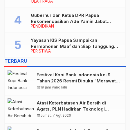
OLAH RAGA
Gubernur dan Ketua DPR Papua
Rekomendasikan Ade Yamin Jabat
PENDIDIKAN
Rektor IAIN Fattahul Muluk Papua
periode 2026–2030
Yayasan KIS Papua Sampaikan
Permohonan Maaf dan Siap Tanggung
PERISTIWA
Biaya Korban Dugaan Keracunan MBG di
Depapre
TERBARU
Festival Kopi Bank Indonesia ke-9
Tahun 2026 Resmi Dibuka “Merawat
Warisan, Membangun Masa Depan
calendar_month
19 jam yang lalu
Papua”
Atasi Keterbatasan Air Bersih di
Agats, PLN Hadirkan Teknologi
Desalinasi untuk Masjid Saiful Al-
calendar_month
Jumat, 7 Agt 2026
Bukhori dan Warga Sekitar