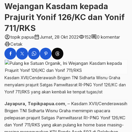
Wejangan Kasdam kepada
Prajurit Yonif 126/KC dan Yonif
711/RKS
account_circle
calendar_month
visibility
comment
topik papua
Jumat, 28 Okt 2022
152
0 komentar
print
Cetak
Kasdam XVII/Cenderawasih Brigjen TNI Sidharta Wisnu Graha
menyalami prajurit Satgas Pamwiltasrat RI-PNG Yonif 126/KC dan
Yonif 711/RKS yang akan kembali ke tempat tugas/ist
Jayapura, Topikpapua.com
, – Kasdam XVII/Cenderawasih
Brigjen TNI Sidharta Wisnu Graha memimpin upacara
pelepasan prajurit Satgas Pamwiltasrat RI-PNG Yonif 126/KC
dan Yonif 711/RKS yang akan pulang ke home base masing-
masing menggunakan KRI Banda Aceh 593 di Pelabuhan