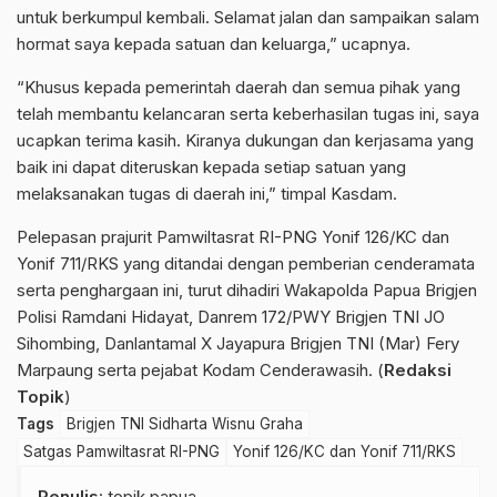
untuk berkumpul kembali. Selamat jalan dan sampaikan salam
hormat saya kepada satuan dan keluarga,” ucapnya.
“Khusus kepada pemerintah daerah dan semua pihak yang
telah membantu kelancaran serta keberhasilan tugas ini, saya
ucapkan terima kasih. Kiranya dukungan dan kerjasama yang
baik ini dapat diteruskan kepada setiap satuan yang
melaksanakan tugas di daerah ini,” timpal Kasdam.
Pelepasan prajurit Pamwiltasrat RI-PNG Yonif 126/KC dan
Yonif 711/RKS yang ditandai dengan pemberian cenderamata
serta penghargaan ini, turut dihadiri Wakapolda Papua Brigjen
Polisi Ramdani Hidayat, Danrem 172/PWY Brigjen TNI JO
Sihombing, Danlantamal X Jayapura Brigjen TNI (Mar) Fery
Marpaung serta pejabat Kodam Cenderawasih. (
Redaksi
Topik
)
Tags
Brigjen TNI Sidharta Wisnu Graha
Satgas Pamwiltasrat RI-PNG
Yonif 126/KC dan Yonif 711/RKS
Penulis
: topik papua