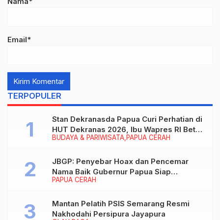
Nama*
Email*
TERPOPULER
Stan Dekranasda Papua Curi Perhatian di
HUT Dekranas 2026, Ibu Wapres RI Betah
BUDAYA & PARIWISATA
PAPUA CERAH
Menikmati Karya Perajin
JBGP: Penyebar Hoax dan Pencemar
Nama Baik Gubernur Papua Siap
PAPUA CERAH
Berhadapan dengan Hukum!
Mantan Pelatih PSIS Semarang Resmi
Nakhodahi Persipura Jayapura