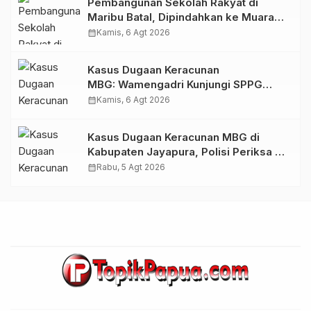
Pembangunan Sekolah Rakyat di
Maribu Batal, Dipindahkan ke Muara
Tami, Ini Sebabnya
calendar_month
Kamis, 6 Agt 2026
Kasus Dugaan Keracunan
MBG: Wamengadri Kunjungi SPPG
Yayasan KIS Papua, Ini yang
calendar_month
Kamis, 6 Agt 2026
Ditemukan
Kasus Dugaan Keracunan MBG di
Kabupaten Jayapura, Polisi Periksa 30
Orang Saksi
calendar_month
Rabu, 5 Agt 2026