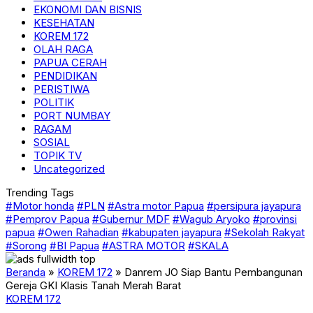
EKONOMI DAN BISNIS
KESEHATAN
KOREM 172
OLAH RAGA
PAPUA CERAH
PENDIDIKAN
PERISTIWA
POLITIK
PORT NUMBAY
RAGAM
SOSIAL
TOPIK TV
Uncategorized
Trending Tags
#Motor honda
#PLN
#Astra motor Papua
#persipura jayapura
#Pemprov Papua
#Gubernur MDF
#Wagub Aryoko
#provinsi
papua
#Owen Rahadian
#kabupaten jayapura
#Sekolah Rakyat
#Sorong
#BI Papua
#ASTRA MOTOR
#SKALA
Beranda
»
KOREM 172
»
Danrem JO Siap Bantu Pembangunan
Gereja GKI Klasis Tanah Merah Barat
KOREM 172