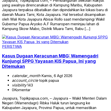
Jayapura, Topikpapua com, – Pembangunan Sekolah Rakyat
yang awalnya direncanakan di Kampung Maribu, Kabupaten
Jayapura terpaksa dibatalkan dan dipindahkan ke lokasi baru di
daerah Muara Tami, Kota Jayapura. Hal tersebut disampaikan
oleh Wali Kota Jayapura Abisai Rollo saat mendampingi Wakil
Gubernur Papua Aryoko A.F Rumaropen meninjau lahan di
Kampung Skow Mabo, Distrik Muara Tami, Rabu […]
PERISTIWA
Kasus Dugaan Keracunan MBG: Wamengadri
Kunjungi SPPG Yayasan KIS Papua, Ini yang
Ditemukan
calendar_month
Kamis, 6 Agt 2026
account_circle
topik papua
visibility
143
0
Komentar
Jayapura, Topikpapua.com, – Jayapura – Wakil Menteri Dalam
Negeri (Wamendagri) Ribka Haluk turun langsung ke
Kabupaten Jayapura, Provinsi Papua, untuk memastikan