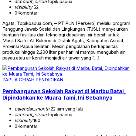
account_circle
topik papua
visibility
52
0
Komentar
Agats, Topikpapua.com, – PT PLN (Persero) melalui program
Tanggung Jawab Sosial dan Lingkungan (TJSL) menyalurkan
bantuan fasilitas dan teknologi desalinasi air bersih untuk
Masjid Saiful Al-Bukhori di Distrik Agats, Kabupaten Asmat,
Provinsi Papua Selatan. Mesin pengolahan berkapasitas
produksi hingga 2.200 liter per hari ini mampu mengubah air
payau atau air keruh menjadi air tawar yang […]
PAPUA CERAH
PENDIDIKAN
Pembangunan Sekolah Rakyat di Maribu Batal,
Dipindahkan ke Muara Tami, Ini Sebabnya
calendar_month
22 jam yang lalu
account_circle
topik papua
visibility
160
0
Komentar