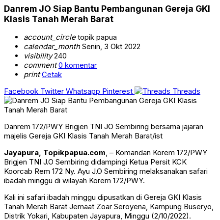
Danrem JO Siap Bantu Pembangunan Gereja GKI
Klasis Tanah Merah Barat
account_circle
topik papua
calendar_month
Senin, 3 Okt 2022
visibility
240
comment
0 komentar
print
Cetak
Facebook
Twitter
Whatsapp
Pinterest
Threads
Danrem 172/PWY Brigjen TNI JO Sembiring bersama jajaran
majelis Gereja GKI Klasis Tanah Merah Barat/ist
Jayapura, Topikpapua.com
, – Komandan Korem 172/PWY
Brigjen TNI J.O Sembiring didampingi Ketua Persit KCK
Koorcab Rem 172 Ny. Ayu J.O Sembiring melaksanakan safari
ibadah minggu di wilayah Korem 172/PWY.
Kali ini safari ibadah minggu dipusatkan di Gereja GKI Klasis
Tanah Merah Barat Jemaat Zoar Seroyena, Kampung Buseryo,
Distrik Yokari, Kabupaten Jayapura, Minggu (2/10/2022).