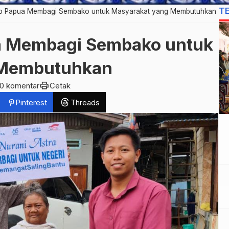
T
up Papua Membagi Sembako untuk Masyarakat yang Membutuhkan
a Membagi Sembako untuk
 Membutuhkan
print
0 komentar
Cetak
Pinterest
Threads