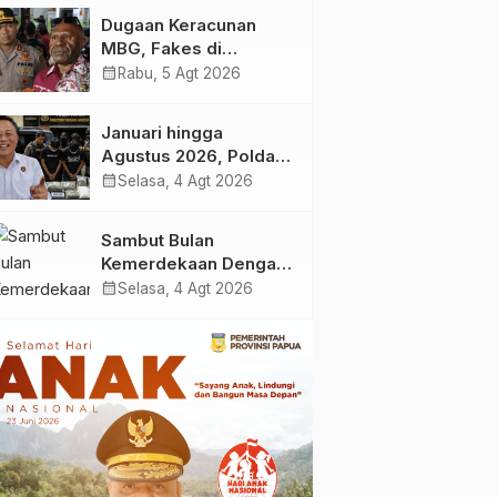
Korban Dugaan
Dugaan Keracunan
Keracunan MBG di
MBG, Fakes di
Depapre
Kabupaten Jayapura
calendar_month
Rabu, 5 Agt 2026
‘Kewalahan’ Layani
Ratusan Korban
Januari hingga
Agustus 2026, Polda
Papua Berhasil Ungkap
calendar_month
Selasa, 4 Agt 2026
27 Kasus Sabu dan 111
Kasus Ganja
Sambut Bulan
Kemerdekaan Dengan
Promo ‘TORANG’ dari
calendar_month
Selasa, 4 Agt 2026
Honda