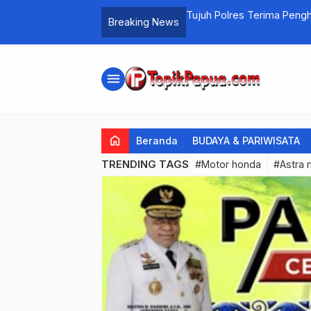
jadi Tersangka TPPU
Tujuh Polres Terima Peng
Breaking News
Bangga Tapi Belum Puas..!
menu
home
Beranda
BUDAYA & PARIWISATA
TRENDING TAGS
#Motor honda
#Astra 