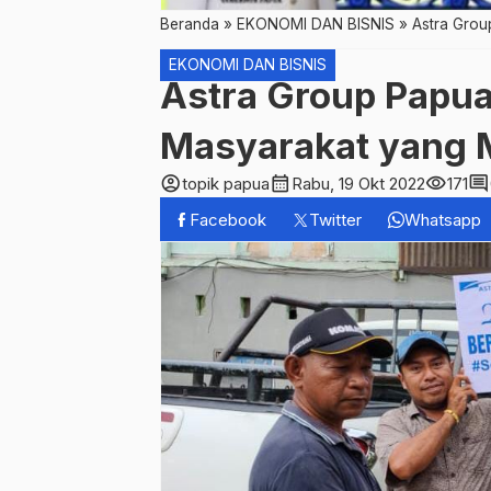
Beranda
»
EKONOMI DAN BISNIS
»
Astra Gro
EKONOMI DAN BISNIS
Astra Group Papu
Masyarakat yang
account_circle
calendar_month
visibility
comment
topik papua
Rabu, 19 Okt 2022
171
Facebook
Twitter
Whatsapp