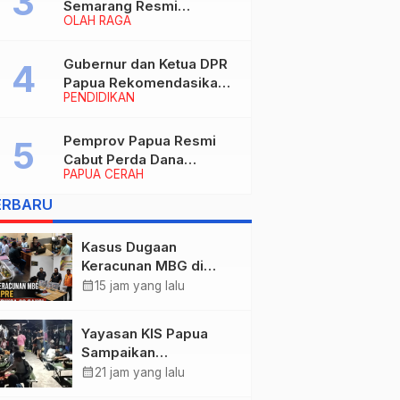
Semarang Resmi
OLAH RAGA
Nakhodahi Persipura
Jayapura
Gubernur dan Ketua DPR
Papua Rekomendasikan
PENDIDIKAN
Ade Yamin Jabat Rektor
IAIN Fattahul Muluk Papua
periode 2026–2030
Pemprov Papua Resmi
Cabut Perda Dana
PAPUA CERAH
Cadangan, Dialihkan
untuk Percepat
ERBARU
Pembangunan dan
Layanan Publik
Kasus Dugaan
Keracunan MBG di
Kabupaten Jayapura,
calendar_month
15 jam yang lalu
Polisi Periksa 30 Orang
Saksi
Yayasan KIS Papua
Sampaikan
Permohonan Maaf dan
calendar_month
21 jam yang lalu
Siap Tanggung Biaya