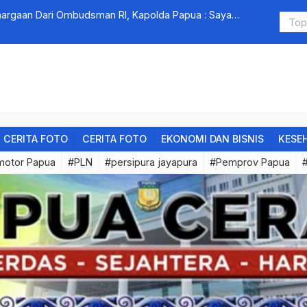
hargaan Dari Ombudsman RI, Kapolda Papua : Saya
PTBI 2023,
CERITA FOTO
CERITA FOTO
EKONOMI DAN BISNIS
KESE
motor Papua
#PLN
#persipura jayapura
#Pemprov Papua