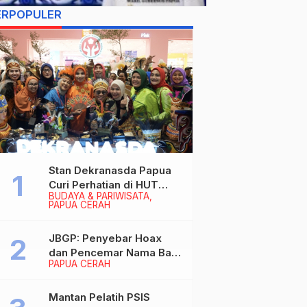
ERPOPULER
Stan Dekranasda Papua
Curi Perhatian di HUT
BUDAYA & PARIWISATA
Dekranas 2026, Ibu
PAPUA CERAH
Wapres RI Betah
Menikmati Karya Perajin
JBGP: Penyebar Hoax
dan Pencemar Nama Baik
PAPUA CERAH
Gubernur Papua Siap
Berhadapan dengan
Hukum!
Mantan Pelatih PSIS