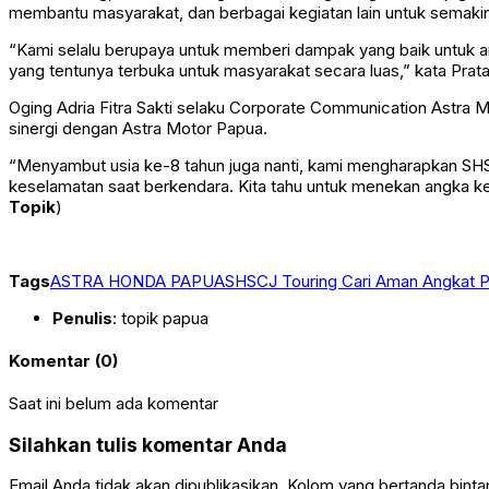
membantu masyarakat, dan berbagai kegiatan lain untuk semak
“Kami selalu berupaya untuk memberi dampak yang baik untuk 
yang tentunya terbuka untuk masyarakat secara luas,” kata Prat
Oging Adria Fitra Sakti selaku Corporate Communication Astra 
sinergi dengan Astra Motor Papua.
“Menyambut usia ke-8 tahun juga nanti, kami mengharapkan SH
keselamatan saat berkendara. Kita tahu untuk menekan angka kece
Topik
)
Tags
ASTRA HONDA PAPUA
SHSCJ Touring Cari Aman Angkat P
Penulis
: topik papua
Komentar (0)
Saat ini belum ada komentar
Silahkan tulis komentar Anda
Email Anda tidak akan dipublikasikan. Kolom yang bertanda bintang