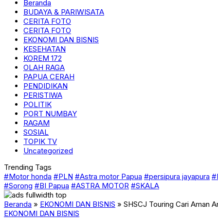
Beranda
BUDAYA & PARIWISATA
CERITA FOTO
CERITA FOTO
EKONOMI DAN BISNIS
KESEHATAN
KOREM 172
OLAH RAGA
PAPUA CERAH
PENDIDIKAN
PERISTIWA
POLITIK
PORT NUMBAY
RAGAM
SOSIAL
TOPIK TV
Uncategorized
Trending Tags
#Motor honda
#PLN
#Astra motor Papua
#persipura jayapura
#
#Sorong
#BI Papua
#ASTRA MOTOR
#SKALA
Beranda
»
EKONOMI DAN BISNIS
»
SHSCJ Touring Cari Aman A
EKONOMI DAN BISNIS