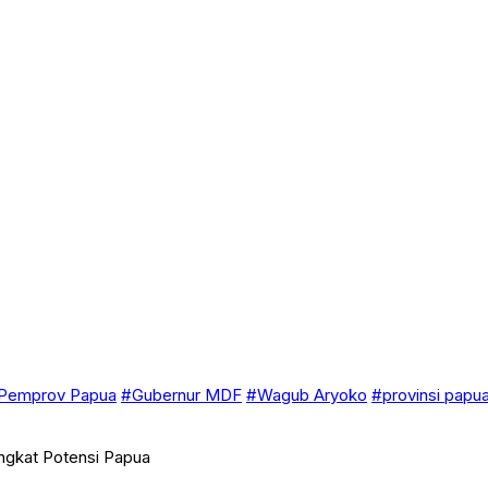
Pemprov Papua
#Gubernur MDF
#Wagub Aryoko
#provinsi papu
ngkat Potensi Papua