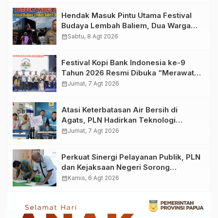
Hendak Masuk Pintu Utama Festival
Budaya Lembah Baliem, Dua Warga
Sipil Ditembak OTK
calendar_month
Sabtu, 8 Agt 2026
Festival Kopi Bank Indonesia ke-9
Tahun 2026 Resmi Dibuka “Merawat
Warisan, Membangun Masa Depan
calendar_month
Jumat, 7 Agt 2026
Papua”
Atasi Keterbatasan Air Bersih di
Agats, PLN Hadirkan Teknologi
Desalinasi untuk Masjid Saiful Al-
calendar_month
Jumat, 7 Agt 2026
Bukhori dan Warga Sekitar
Perkuat Sinergi Pelayanan Publik, PLN
dan Kejaksaan Negeri Sorong
Tandatangani Kerja Sama
calendar_month
Kamis, 6 Agt 2026
Pendampingan Hukum