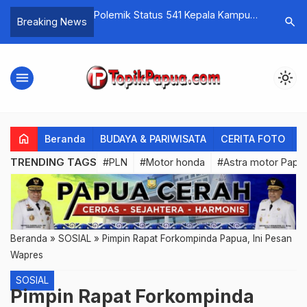
k Status 541 Kepala Kampung
Batas waktu Jam 2 kurang Efektif,
search
Breaking News
ikara, Hosea Genongga :
Pemkot Minta Dikembalikan jam 6
7 Kampung yang Direstui
sore
Jayapura
menu
light_mode
home
Beranda
BUDAYA & PARIWISATA
CERITA FOTO
C
TRENDING TAGS
#PLN
#Motor honda
#Astra motor Papu
Beranda
»
SOSIAL
»
Pimpin Rapat Forkompinda Papua, Ini Pesan
Wapres
SOSIAL
Pimpin Rapat Forkompinda