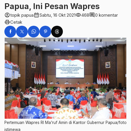
Papua, Ini Pesan Wapres
account_circle
calendar_month
visibility
comment
topik papua
Sabtu, 16 Okt 2021
468
0 komentar
print
Cetak
Pertemuan Wapres RI Ma'ruf Amin di Kantor Gubernur Papua/foto
istimewa