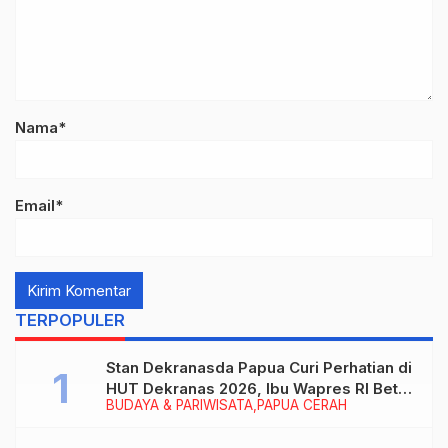
Nama*
Email*
TERPOPULER
Stan Dekranasda Papua Curi Perhatian di
HUT Dekranas 2026, Ibu Wapres RI Betah
BUDAYA & PARIWISATA
PAPUA CERAH
Menikmati Karya Perajin