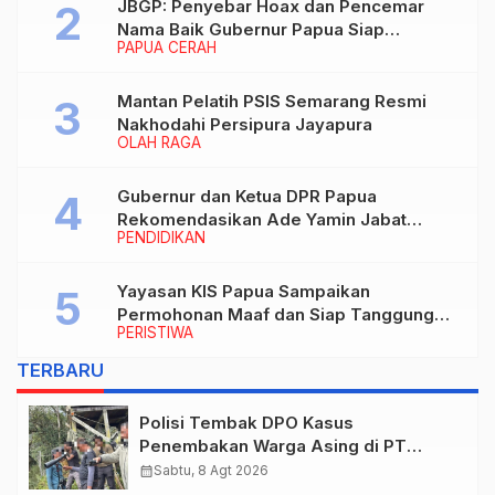
JBGP: Penyebar Hoax dan Pencemar
Nama Baik Gubernur Papua Siap
PAPUA CERAH
Berhadapan dengan Hukum!
Mantan Pelatih PSIS Semarang Resmi
Nakhodahi Persipura Jayapura
OLAH RAGA
Gubernur dan Ketua DPR Papua
Rekomendasikan Ade Yamin Jabat
PENDIDIKAN
Rektor IAIN Fattahul Muluk Papua
periode 2026–2030
Yayasan KIS Papua Sampaikan
Permohonan Maaf dan Siap Tanggung
PERISTIWA
Biaya Korban Dugaan Keracunan MBG di
Depapre
TERBARU
Polisi Tembak DPO Kasus
Penembakan Warga Asing di PT
Freeport Indonesia
calendar_month
Sabtu, 8 Agt 2026