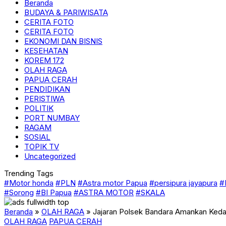
Beranda
BUDAYA & PARIWISATA
CERITA FOTO
CERITA FOTO
EKONOMI DAN BISNIS
KESEHATAN
KOREM 172
OLAH RAGA
PAPUA CERAH
PENDIDIKAN
PERISTIWA
POLITIK
PORT NUMBAY
RAGAM
SOSIAL
TOPIK TV
Uncategorized
Trending Tags
#Motor honda
#PLN
#Astra motor Papua
#persipura jayapura
#
#Sorong
#BI Papua
#ASTRA MOTOR
#SKALA
Beranda
»
OLAH RAGA
»
Jajaran Polsek Bandara Amankan Keda
OLAH RAGA
PAPUA CERAH