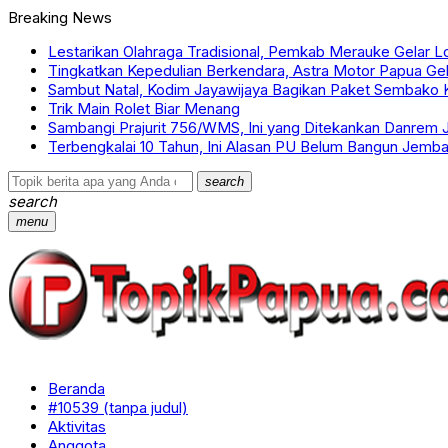
Breaking News
Lestarikan Olahraga Tradisional, Pemkab Merauke Gelar 
Tingkatkan Kepedulian Berkendara, Astra Motor Papua Gel
Sambut Natal, Kodim Jayawijaya Bagikan Paket Sembako K
Trik Main Rolet Biar Menang
Sambangi Prajurit 756/WMS, Ini yang Ditekankan Danrem 
Terbengkalai 10 Tahun, Ini Alasan PU Belum Bangun Jemba
search
search
menu
Beranda
#10539 (tanpa judul)
Aktivitas
Anggota