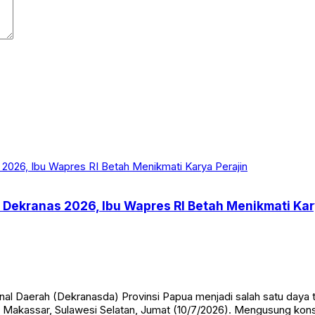
 Dekranas 2026, Ibu Wapres RI Betah Menikmati Kar
al Daerah (Dekranasda) Provinsi Papua menjadi salah satu daya 
 Makassar, Sulawesi Selatan, Jumat (10/7/2026). Mengusung kons