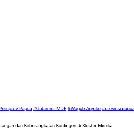
Pemprov Papua
#Gubernur MDF
#Wagub Aryoko
#provinsi papu
tangan dan Keberangkatan Kontingen di Kluster Mimika