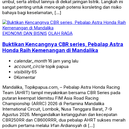
umbul, serta atribut lainnya di dekat jaringan listrik. Langkah ini
sangat penting untuk mencegah potensi korsleting dan risiko
bahaya bagi keselamatan, […]
EKONOMI DAN BISNIS
OLAH RAGA
Buktikan Kencangnya CBR series, Pebalap Astra
Honda Raih Kemenangan di Mandalika
calendar_month
16 jam yang lalu
account_circle
topik papua
visibility
65
0
Komentar
Mandalika, Topikpapua.com, – Pebalap Astra Honda Racing
Team (AHRT) tampil meyakinkan bersama CBR Series pada
putaran keempat Idemitsu FIM Asia Road Racing
Championship (ARRC) 2026 di Pertamina Mandalika
International Circuit, Lombok, Nusa Tenggara Barat, 7-9
Agustus 2026. Mengandalkan ketangguhan dan kecepatan
CBR250RR dan CB600RRR, dua pebalap AHRT sukses meraih
podium pertama melalui Irfan Ardiansyah di […]