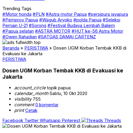
Trending Tags
#Motor honda
#PLN
#Astra motor Papua
#persipura jayapura
#Pemprov Papua
#Wagub Aryoko
#polda Papua
#Seleksi
Pemain U-21
#Sorong
#Festival Budaya Lembah Baliem
#Papua selatan
#ASTRA MOTOR
#HUT ke-56 Astra Motor
#Owen Rahadian
#SATGAS DAMAI CARTENZ
Beranda
»
PERISTIWA
»
Dosen UGM Korban Tembak KKB di
Evakuasi ke Jakarta
PERISTIWA
Dosen UGM Korban Tembak KKB di Evakuasi ke
Jakarta
account_circle
topik papua
calendar_month
Sabtu, 10 Okt 2020
visibility
755
comment
0 komentar
print
Cetak
Facebook
Twitter
Whatsapp
Pinterest
Threads