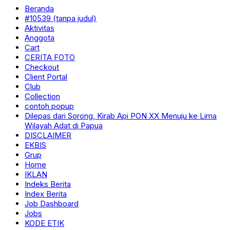
Beranda
#10539 (tanpa judul)
Aktivitas
Anggota
Cart
CERITA FOTO
Checkout
Client Portal
Club
Collection
contoh popup
Dilepas dari Sorong, Kirab Api PON XX Menuju ke Lima
Wilayah Adat di Papua
DISCLAIMER
EKBIS
Grup
Home
IKLAN
Indeks Berita
Index Berita
Job Dashboard
Jobs
KODE ETIK