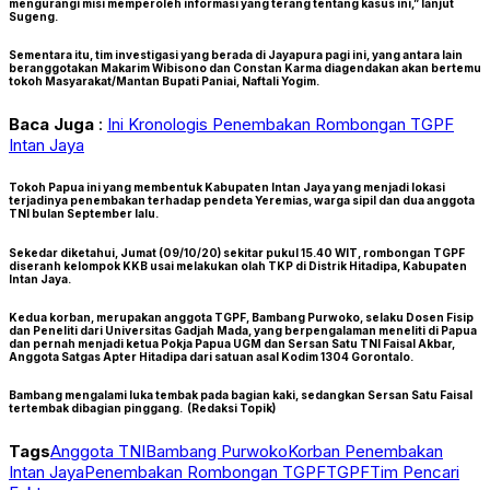
mengurangi misi memperoleh informasi yang terang tentang kasus ini,” lanjut
Sugeng.
Sementara itu, tim investigasi yang berada di Jayapura pagi ini, yang antara lain
beranggotakan Makarim Wibisono dan Constan Karma diagendakan akan bertemu
tokoh Masyarakat/Mantan Bupati Paniai, Naftali Yogim.
Baca Juga
:
Ini Kronologis Penembakan Rombongan TGPF
Intan Jaya
Tokoh Papua ini yang membentuk Kabupaten Intan Jaya yang menjadi lokasi
terjadinya penembakan terhadap pendeta Yeremias, warga sipil dan dua anggota
TNI bulan September lalu.
Sekedar diketahui, Jumat (09/10/20) sekitar pukul 15.40 WIT, rombongan TGPF
diseranh kelompok KKB usai melakukan olah TKP di Distrik Hitadipa, Kabupaten
Intan Jaya.
Kedua korban, merupakan anggota TGPF, Bambang Purwoko, selaku Dosen Fisip
dan Peneliti dari Universitas Gadjah Mada, yang berpengalaman meneliti di Papua
dan pernah menjadi ketua Pokja Papua UGM dan Sersan Satu TNI Faisal Akbar,
Anggota Satgas Apter Hitadipa dari satuan asal Kodim 1304 Gorontalo.
Bambang mengalami luka tembak pada bagian kaki, sedangkan Sersan Satu Faisal
tertembak dibagian pinggang.
(Redaksi Topik)
Tags
Anggota TNI
Bambang Purwoko
Korban Penembakan
Intan Jaya
Penembakan Rombongan TGPF
TGPF
Tim Pencari