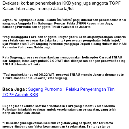
Evakuasi korban penembakan KKB yang juga anggota TGPF
Kasus Intan Jaya, menuju Jakarta/Ist
Jayapura, Topikpapua.com,
– Sabtu (10/10/20) pagi, dua korban penembakan KKB
yang juga Anggota Tim Gabungan Pencari Fakta (TGPF) Kasus Intan Jaya,
Bambang Purwoko dan anggota TNI di evakuasi ke Jakarta.
“Pagi ini anggota TGPF dan anggota TNI yang terluka dalam penyerangan kemarin
sore telah kami evakuasi ke Jakarta untuk perawatan pengobatan lebih lanjut,”
ujar Wakil Ketua TGPF Sugeng Purnomo, yang juga Deputi bidang Hukum dan HAM
Kemenko Polhukam, Sabtu pagi.
Kata Sugeng, proses evaluasi korban menggunakan helicopter Caracal TNI AU
dari Sugapa, Intan Jaya pukul 07.00 WIT dan dilanjutkan dengan pesawat Boeing
TNI AU di bandara Timika.
“Tadi pagi sekitar pukul 08.22 WIT, pesawat TNI AU menuju Jakarta dengan rute
Timika-Hasanuddin-Jakarta,” kata Sugeng,
Baca Juga
:
Sugeng Purnomo : Pelaku Penyerangan Tim
TGPF Adalah KKB
Sugeng menekankan saat ini prioritas tim TGPF yang dibentuk oleh Menko
Polhukam ini adalah evakuasi untuk keselamatan dan perawatan, yang telah
berjalan aman dan lancar.
“Tim sedang mengevaluasi seluruh kegiatan yang berjalan, dan terutama
mempertimbangkan faktor keamanan dan keselamatan. Tentunya tanpa