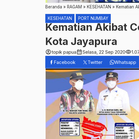
Beranda
»
RAGAM
»
KESEHATAN
»
Kematian Ak
KESEHATAN
PORT NUMBAY
Kematian Akibat Co
Kota Jayapura
account_circle
calendar_month
visibility
topik papua
Selasa, 22 Sep 2020
1.0
Facebook
Twitter
Whatsapp