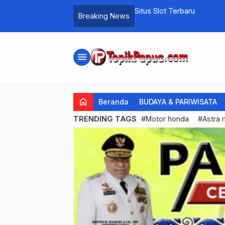
Situs Slot Terbaru
Breaking News
menu
home
Beranda
BUDAYA & PARIWISATA
TRENDING TAGS
#Motor honda
#Astra 