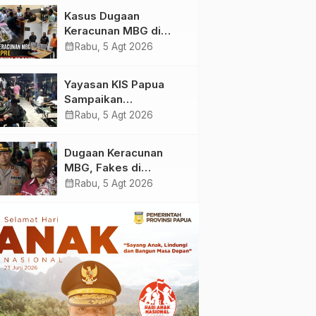
Yayasan KIS Papua, Ini
Kasus Dugaan
yang Ditemukan
Keracunan MBG di
Kabupaten Jayapura,
calendar_month
Rabu, 5 Agt 2026
Polisi Periksa 30 Orang
Saksi
Yayasan KIS Papua
Sampaikan
Permohonan Maaf dan
calendar_month
Rabu, 5 Agt 2026
Siap Tanggung Biaya
Korban Dugaan
Dugaan Keracunan
Keracunan MBG di
MBG, Fakes di
Depapre
Kabupaten Jayapura
calendar_month
Rabu, 5 Agt 2026
‘Kewalahan’ Layani
Ratusan Korban