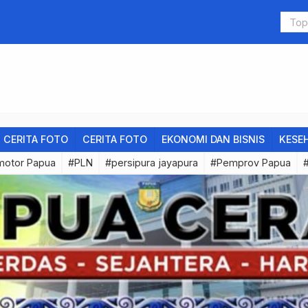
Slot Deposi
CERITA FOTO
CERITA FOTO
EKONOMI DAN BISNIS
KESE
motor Papua
#PLN
#persipura jayapura
#Pemprov Papua