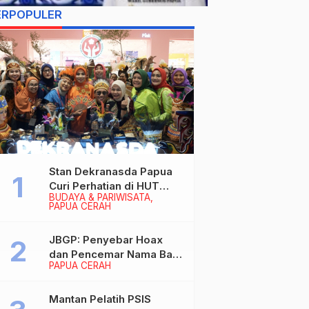
ERPOPULER
Stan Dekranasda Papua
Curi Perhatian di HUT
BUDAYA & PARIWISATA
Dekranas 2026, Ibu
PAPUA CERAH
Wapres RI Betah
Menikmati Karya Perajin
JBGP: Penyebar Hoax
dan Pencemar Nama Baik
PAPUA CERAH
Gubernur Papua Siap
Berhadapan dengan
Hukum!
Mantan Pelatih PSIS