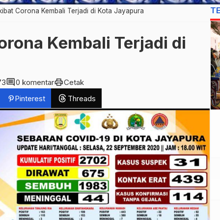
T
ibat Corona Kembali Terjadi di Kota Jayapura
rona Kembali Terjadi di
comment
print
73
0 komentar
Cetak
Pinterest
Threads