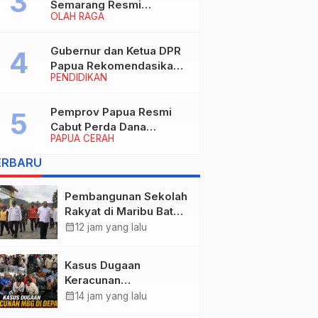
Semarang Resmi
OLAH RAGA
Nakhodahi Persipura
Jayapura
Gubernur dan Ketua DPR
Papua Rekomendasikan
PENDIDIKAN
Ade Yamin Jabat Rektor
IAIN Fattahul Muluk Papua
periode 2026–2030
Pemprov Papua Resmi
Cabut Perda Dana
PAPUA CERAH
Cadangan, Dialihkan
untuk Percepat
ERBARU
Pembangunan dan
Layanan Publik
Pembangunan Sekolah
Rakyat di Maribu Batal,
Dipindahkan ke Muara
calendar_month
12 jam yang lalu
Tami, Ini Sebabnya
Kasus Dugaan
Keracunan
MBG: Wamengadri
calendar_month
14 jam yang lalu
Kunjungi SPPG