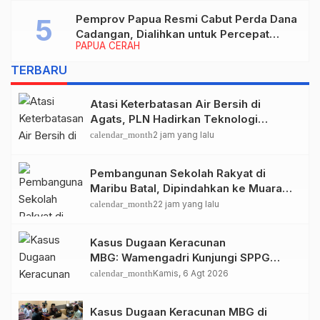
periode 2026–2030
Pemprov Papua Resmi Cabut Perda Dana
Cadangan, Dialihkan untuk Percepat
PAPUA CERAH
Pembangunan dan Layanan Publik
TERBARU
Atasi Keterbatasan Air Bersih di
Agats, PLN Hadirkan Teknologi
Desalinasi untuk Masjid Saiful Al-
calendar_month
2 jam yang lalu
Bukhori dan Warga Sekitar
Pembangunan Sekolah Rakyat di
Maribu Batal, Dipindahkan ke Muara
Tami, Ini Sebabnya
calendar_month
22 jam yang lalu
Kasus Dugaan Keracunan
MBG: Wamengadri Kunjungi SPPG
Yayasan KIS Papua, Ini yang
calendar_month
Kamis, 6 Agt 2026
Ditemukan
Kasus Dugaan Keracunan MBG di