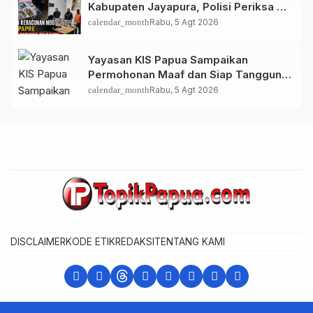
Kabupaten Jayapura, Polisi Periksa 30
Orang Saksi
calendar_month
Rabu, 5 Agt 2026
Yayasan KIS Papua Sampaikan
Permohonan Maaf dan Siap Tanggung
Biaya Korban Dugaan Keracunan MBG
calendar_month
Rabu, 5 Agt 2026
di Depapre
DISCLAIMER
KODE ETIK
REDAKSI
TENTANG KAMI