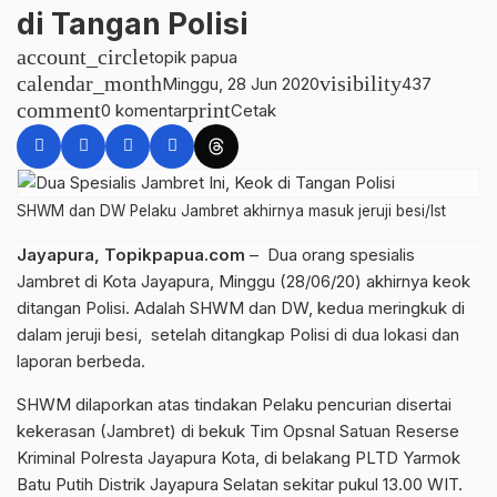
di Tangan Polisi
account_circle
topik papua
calendar_month
visibility
Minggu, 28 Jun 2020
437
comment
print
0 komentar
Cetak
SHWM dan DW Pelaku Jambret akhirnya masuk jeruji besi/Ist
Jayapura, Topikpapua.com
– Dua orang spesialis
Jambret di Kota Jayapura, Minggu (28/06/20) akhirnya keok
ditangan Polisi. Adalah SHWM dan DW, kedua meringkuk di
dalam jeruji besi, setelah ditangkap Polisi di dua lokasi dan
laporan berbeda.
SHWM dilaporkan atas tindakan Pelaku pencurian disertai
kekerasan (Jambret) di bekuk Tim Opsnal Satuan Reserse
Kriminal Polresta Jayapura Kota, di belakang PLTD Yarmok
Batu Putih Distrik Jayapura Selatan sekitar pukul 13.00 WIT.