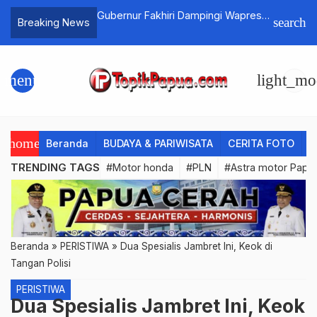
eluang Terbaik
Gubernur Fakhiri Dampingi Wapres
Fairspin 
search
Breaking News
Gibran Kunjungi Sekolah Rakyat dan
Pasar Ikan di Biak Numfor
menu
light_mo
home
Beranda
BUDAYA & PARIWISATA
CERITA FOTO
C
TRENDING TAGS
#Motor honda
#PLN
#Astra motor Papu
Beranda
»
PERISTIWA
»
Dua Spesialis Jambret Ini, Keok di
Tangan Polisi
PERISTIWA
Dua Spesialis Jambret Ini, Keok