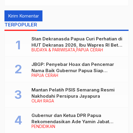
TERPOPULER
Stan Dekranasda Papua Curi Perhatian di
HUT Dekranas 2026, Ibu Wapres RI Betah
BUDAYA & PARIWISATA
PAPUA CERAH
Menikmati Karya Perajin
JBGP: Penyebar Hoax dan Pencemar
Nama Baik Gubernur Papua Siap
PAPUA CERAH
Berhadapan dengan Hukum!
Mantan Pelatih PSIS Semarang Resmi
Nakhodahi Persipura Jayapura
OLAH RAGA
Gubernur dan Ketua DPR Papua
Rekomendasikan Ade Yamin Jabat
PENDIDIKAN
Rektor IAIN Fattahul Muluk Papua