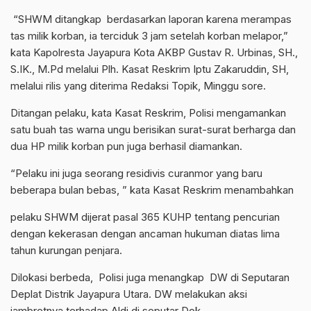
“SHWM ditangkap berdasarkan laporan karena merampas
tas milik korban, ia terciduk 3 jam setelah korban melapor,”
kata Kapolresta Jayapura Kota AKBP Gustav R. Urbinas, SH.,
S.IK., M.Pd melalui Plh. Kasat Reskrim Iptu Zakaruddin, SH,
melalui rilis yang diterima Redaksi Topik, Minggu sore.
Ditangan pelaku, kata Kasat Reskrim, Polisi mengamankan
satu buah tas warna ungu berisikan surat-surat berharga dan
dua HP milik korban pun juga berhasil diamankan.
“Pelaku ini juga seorang residivis curanmor yang baru
beberapa bulan bebas, ” kata Kasat Reskrim menambahkan
pelaku SHWM dijerat pasal 365 KUHP tentang pencurian
dengan kekerasan dengan ancaman hukuman diatas lima
tahun kurungan penjara.
Dilokasi berbeda, Polisi juga menangkap DW di Seputaran
Deplat Distrik Jayapura Utara. DW melakukan aksi
jambretnya terhadap Aldi di seputar Dok.