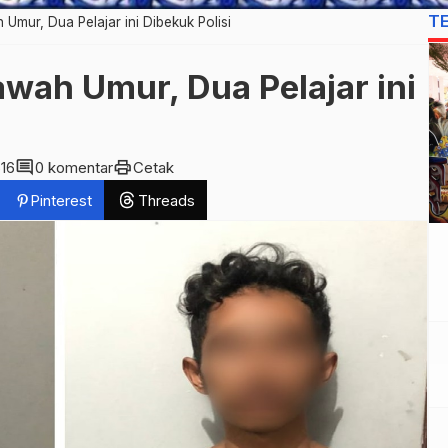
T
Umur, Dua Pelajar ini Dibekuk Polisi
wah Umur, Dua Pelajar ini
comment
print
616
0 komentar
Cetak
Pinterest
Threads