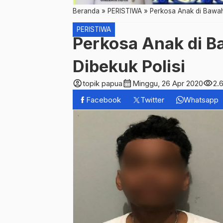
Beranda
»
PERISTIWA
»
Perkosa Anak di Bawah 
PERISTIWA
Perkosa Anak di Ba
Dibekuk Polisi
account_circle
calendar_month
visibility
topik papua
Minggu, 26 Apr 2020
2.
Facebook
Twitter
Whatsapp