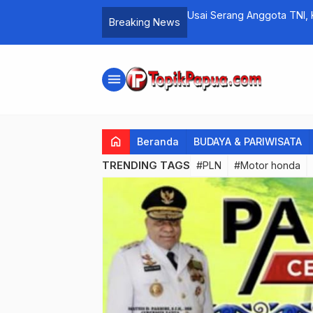
Usai Serang Anggota TNI, KKB Kembali Tembak Warga Sipil di Ilaga
Virtual Kasino Bonus Samb
Breaking News
menu
home
Beranda
BUDAYA & PARIWISATA
TRENDING TAGS
#PLN
#Motor honda