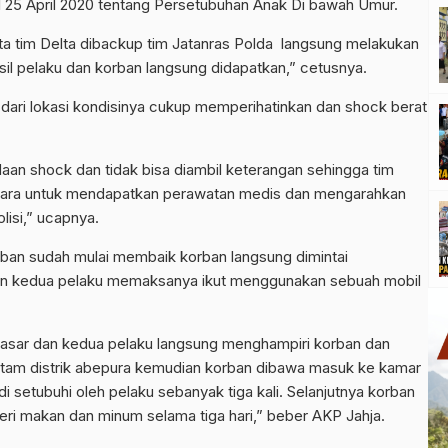
 25 April 2020 tentang Persetubuhan Anak Di bawah Umur.
ta tim Delta dibackup tim Jatanras Polda langsung melakukan
hasil pelaku dan korban langsung didapatkan,” cetusnya.
 dari lokasi kondisinya cukup memperihatinkan dan shock berat
aan shock dan tidak bisa diambil keterangan sehingga tim
ara untuk mendapatkan perawatan medis dan mengarahkan
isi,” ucapnya.
rban sudah mulai membaik korban langsung dimintai
rban kedua pelaku memaksanya ikut menggunakan sebuah mobil
 pasar dan kedua pelaku langsung menghampiri korban dan
itam distrik abepura kemudian korban dibawa masuk ke kamar
i setubuhi oleh pelaku sebanyak tiga kali. Selanjutnya korban
iberi makan dan minum selama tiga hari,” beber AKP Jahja.