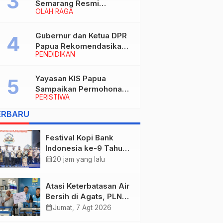
Semarang Resmi
OLAH RAGA
Nakhodahi Persipura
Jayapura
Gubernur dan Ketua DPR
Papua Rekomendasikan
PENDIDIKAN
Ade Yamin Jabat Rektor
IAIN Fattahul Muluk Papua
periode 2026–2030
Yayasan KIS Papua
Sampaikan Permohonan
PERISTIWA
Maaf dan Siap Tanggung
Biaya Korban Dugaan
ERBARU
Keracunan MBG di
Depapre
Festival Kopi Bank
Indonesia ke-9 Tahun
2026 Resmi Dibuka
calendar_month
20 jam yang lalu
“Merawat Warisan,
Membangun Masa
Atasi Keterbatasan Air
Depan Papua”
Bersih di Agats, PLN
Hadirkan Teknologi
calendar_month
Jumat, 7 Agt 2026
Desalinasi untuk