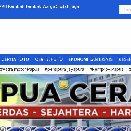
utan Judi Gratis
Jokowi Sal
CERITA FOTO
CERITA FOTO
EKONOMI DAN BISNIS
KESE
#Astra motor Papua
#persipura jayapura
#Pemprov Papua