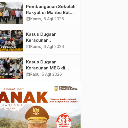
Masjid Saiful Al-
Pembangunan Sekolah
Bukhori dan Warga
Rakyat di Maribu Batal,
Sekitar
Dipindahkan ke Muara
calendar_month
Kamis, 6 Agt 2026
Tami, Ini Sebabnya
Kasus Dugaan
Keracunan
MBG: Wamengadri
calendar_month
Kamis, 6 Agt 2026
Kunjungi SPPG
Yayasan KIS Papua, Ini
Kasus Dugaan
yang Ditemukan
Keracunan MBG di
Kabupaten Jayapura,
calendar_month
Rabu, 5 Agt 2026
Polisi Periksa 30 Orang
Saksi