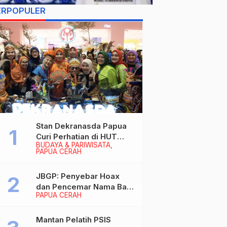
ERPOPULER
Stan Dekranasda Papua
Curi Perhatian di HUT
BUDAYA & PARIWISATA
Dekranas 2026, Ibu
PAPUA CERAH
Wapres RI Betah
Menikmati Karya Perajin
JBGP: Penyebar Hoax
dan Pencemar Nama Baik
PAPUA CERAH
Gubernur Papua Siap
Berhadapan dengan
Hukum!
Mantan Pelatih PSIS