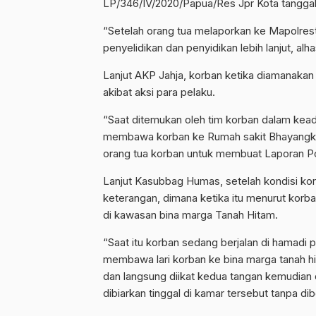
LP/346/IV/2020/Papua/Res Jpr Kota tanggal
“Setelah orang tua melaporkan ke Mapolres
penyelidikan dan penyidikan lebih lanjut, al
Lanjut AKP Jahja, korban ketika diamanakan
akibat aksi para pelaku.
“Saat ditemukan oleh tim korban dalam kead
membawa korban ke Rumah sakit Bhayangk
orang tua korban untuk membuat Laporan Pol
Lanjut Kasubbag Humas, setelah kondisi ko
keterangan, dimana ketika itu menurut ko
di kawasan bina marga Tanah Hitam.
“Saat itu korban sedang berjalan di hamadi
membawa lari korban ke bina marga tanah h
dan langsung diikat kedua tangan kemudian d
dibiarkan tinggal di kamar tersebut tanpa d