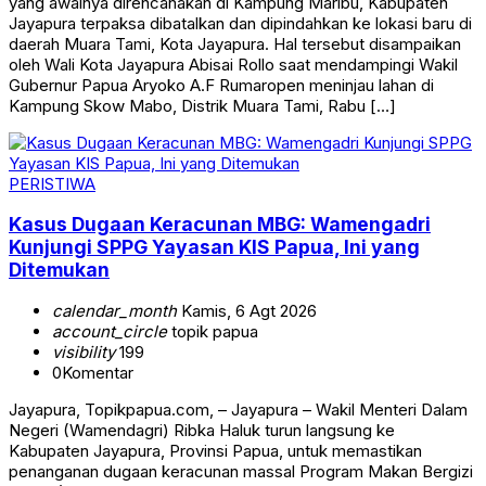
yang awalnya direncanakan di Kampung Maribu, Kabupaten
Jayapura terpaksa dibatalkan dan dipindahkan ke lokasi baru di
daerah Muara Tami, Kota Jayapura. Hal tersebut disampaikan
oleh Wali Kota Jayapura Abisai Rollo saat mendampingi Wakil
Gubernur Papua Aryoko A.F Rumaropen meninjau lahan di
Kampung Skow Mabo, Distrik Muara Tami, Rabu […]
PERISTIWA
Kasus Dugaan Keracunan MBG: Wamengadri
Kunjungi SPPG Yayasan KIS Papua, Ini yang
Ditemukan
calendar_month
Kamis, 6 Agt 2026
account_circle
topik papua
visibility
199
0
Komentar
Jayapura, Topikpapua.com, – Jayapura – Wakil Menteri Dalam
Negeri (Wamendagri) Ribka Haluk turun langsung ke
Kabupaten Jayapura, Provinsi Papua, untuk memastikan
penanganan dugaan keracunan massal Program Makan Bergizi