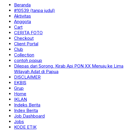
Beranda
#10539 (tanpa judul)
Aktivitas
Anggota
Cart
CERITA FOTO
Checkout
Client Portal
Club
Collection
contoh popup
Dilepas dari Sorong, Kirab Api PON XX Menuju ke Lima
Wilayah Adat di Papua
DISCLAIMER
EKBIS
Grup
Home
IKLAN
Indeks Berita
Index Berita
Job Dashboard
Jobs
KODE ETIK