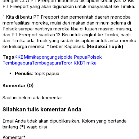
dengan CLO PT Freeport Indonesia disiapkan sebanyak 13 Bis
PT Freeport yang akan digunakan untuk masyarakat ke Timika.
“ Kita di bantu PT Freeport dan pemerintah daerah mencoba
memfasilitasi mereka, mulai dari makan dan minum selama di
Polsek sampai nantinya mereka tiba di tujuan masing-masing,
dari PT Freeport siapkan 13 Bis untuk angkut ke Timika, nanti
dari Timika ada Truck yang sudah disiapkan untuk antar mereka
ke keluarga mereka, “ beber Kapolsek.
(Redaksi Topik)
Tags
KKB
Mimika
pengungsi
polda Papua
Polsek
Tembagapura
Tembagapura
Teror KKB
Timika
Penulis
: topik papua
Komentar (0)
Saat ini belum ada komentar
Silahkan tulis komentar Anda
Email Anda tidak akan dipublikasikan. Kolom yang bertanda
bintang (*) wajib diisi
Komentar*