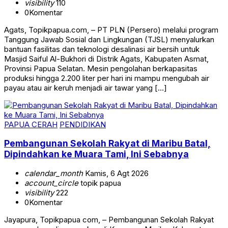
visibility
110
0
Komentar
Agats, Topikpapua.com, – PT PLN (Persero) melalui program
Tanggung Jawab Sosial dan Lingkungan (TJSL) menyalurkan
bantuan fasilitas dan teknologi desalinasi air bersih untuk
Masjid Saiful Al-Bukhori di Distrik Agats, Kabupaten Asmat,
Provinsi Papua Selatan. Mesin pengolahan berkapasitas
produksi hingga 2.200 liter per hari ini mampu mengubah air
payau atau air keruh menjadi air tawar yang […]
PAPUA CERAH
PENDIDIKAN
Pembangunan Sekolah Rakyat di Maribu Batal,
Dipindahkan ke Muara Tami, Ini Sebabnya
calendar_month
Kamis, 6 Agt 2026
account_circle
topik papua
visibility
222
0
Komentar
Jayapura, Topikpapua com, – Pembangunan Sekolah Rakyat