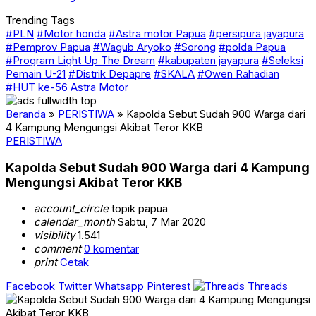
Trending Tags
#PLN
#Motor honda
#Astra motor Papua
#persipura jayapura
#Pemprov Papua
#Wagub Aryoko
#Sorong
#polda Papua
#Program Light Up The Dream
#kabupaten jayapura
#Seleksi
Pemain U-21
#Distrik Depapre
#SKALA
#Owen Rahadian
#HUT ke-56 Astra Motor
Beranda
»
PERISTIWA
»
Kapolda Sebut Sudah 900 Warga dari
4 Kampung Mengungsi Akibat Teror KKB
PERISTIWA
Kapolda Sebut Sudah 900 Warga dari 4 Kampung
Mengungsi Akibat Teror KKB
account_circle
topik papua
calendar_month
Sabtu, 7 Mar 2020
visibility
1.541
comment
0 komentar
print
Cetak
Facebook
Twitter
Whatsapp
Pinterest
Threads