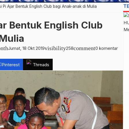
T
lisi Pi Ajar Bentuk English Club bagi Anak-anak di Mulia
Ajar Bentuk English Club
 Mulia
nth
visibility
comment
Jumat, 18 Okt 2019
258
0 komentar
Pinterest
Threads