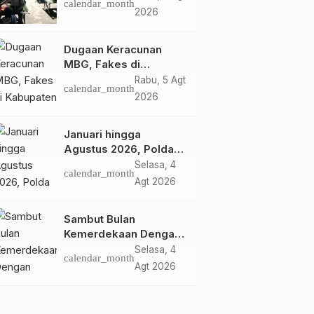
calendar_month
Siap Tanggung Biaya
2026
Korban Dugaan
Keracunan MBG di
Dugaan Keracunan
Depapre
MBG, Fakes di
Kabupaten Jayapura
Rabu, 5 Agt
calendar_month
‘Kewalahan’ Layani
2026
Ratusan Korban
Januari hingga
Agustus 2026, Polda
Papua Berhasil Ungkap
Selasa, 4
calendar_month
27 Kasus Sabu dan 111
Agt 2026
Kasus Ganja
Sambut Bulan
Kemerdekaan Dengan
Promo ‘TORANG’ dari
Selasa, 4
calendar_month
Honda
Agt 2026