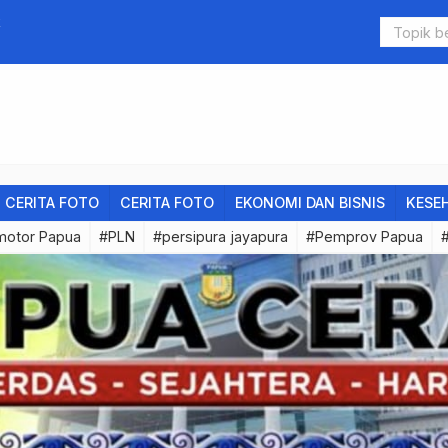
juti Penyalahgunaan QRIS di Rumah Ibadah
Ini Dafta
CERITA FOTO
CERITA FOTO
EKONOMI DAN BISNIS
KESE
motor Papua
#PLN
#persipura jayapura
#Pemprov Papua