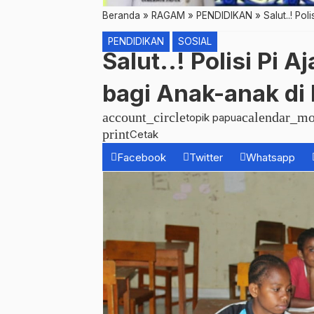
Beranda
»
RAGAM
»
PENDIDIKAN
»
Salut..! Po
PENDIDIKAN
SOSIAL
Salut..! Polisi Pi 
bagi Anak-anak di
account_circle
calendar_mo
topik papua
print
Cetak
Facebook
Twitter
Whatsapp