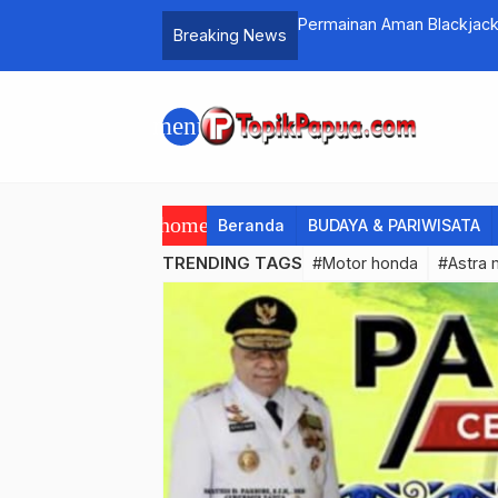
Bank Indonesia Tindaklan
Breaking News
menu
home
Beranda
BUDAYA & PARIWISATA
TRENDING TAGS
#Motor honda
#Astra 