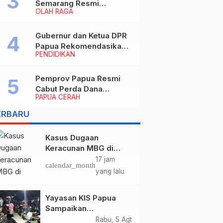
Semarang Resmi
OLAH RAGA
Nakhodahi Persipura
Jayapura
Gubernur dan Ketua DPR
Papua Rekomendasikan
PENDIDIKAN
Ade Yamin Jabat Rektor
IAIN Fattahul Muluk Papua
periode 2026–2030
Pemprov Papua Resmi
Cabut Perda Dana
PAPUA CERAH
Cadangan, Dialihkan
untuk Percepat
ERBARU
Pembangunan dan
Layanan Publik
Kasus Dugaan
Keracunan MBG di
Kabupaten Jayapura,
17 jam
calendar_month
Polisi Periksa 30 Orang
yang lalu
Saksi
Yayasan KIS Papua
Sampaikan
Permohonan Maaf dan
Rabu, 5 Agt