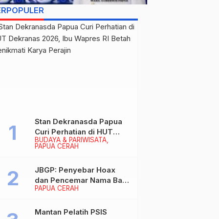
ERPOPULER
Stan Dekranasda Papua
Curi Perhatian di HUT
BUDAYA & PARIWISATA
Dekranas 2026, Ibu
PAPUA CERAH
Wapres RI Betah
Menikmati Karya Perajin
JBGP: Penyebar Hoax
dan Pencemar Nama Baik
PAPUA CERAH
Gubernur Papua Siap
Berhadapan dengan
Hukum!
Mantan Pelatih PSIS