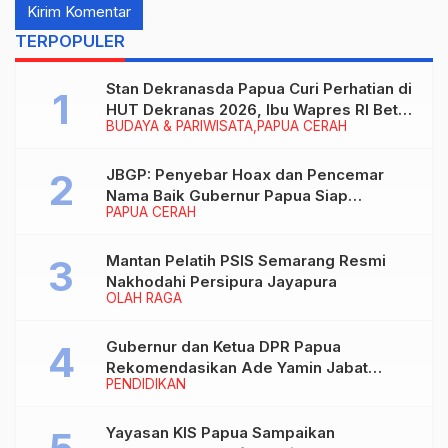
TERPOPULER
Stan Dekranasda Papua Curi Perhatian di
HUT Dekranas 2026, Ibu Wapres RI Betah
BUDAYA & PARIWISATA
PAPUA CERAH
Menikmati Karya Perajin
JBGP: Penyebar Hoax dan Pencemar
Nama Baik Gubernur Papua Siap
PAPUA CERAH
Berhadapan dengan Hukum!
Mantan Pelatih PSIS Semarang Resmi
Nakhodahi Persipura Jayapura
OLAH RAGA
Gubernur dan Ketua DPR Papua
Rekomendasikan Ade Yamin Jabat
PENDIDIKAN
Rektor IAIN Fattahul Muluk Papua
periode 2026–2030
Yayasan KIS Papua Sampaikan