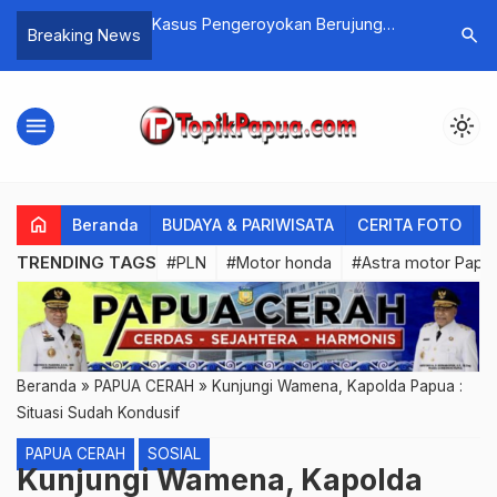
okan Berujung
Virtual Kasino Berputar Mesin
Tomas Ke
search
Breaking News
as, Dua Pelaku
Berputar Dengan Uang Sungguhan
Kinerja B
i
2026
menu
light_mode
home
Beranda
BUDAYA & PARIWISATA
CERITA FOTO
C
TRENDING TAGS
#PLN
#Motor honda
#Astra motor Papu
Beranda
»
PAPUA CERAH
»
Kunjungi Wamena, Kapolda Papua :
Situasi Sudah Kondusif
PAPUA CERAH
SOSIAL
Kunjungi Wamena, Kapolda