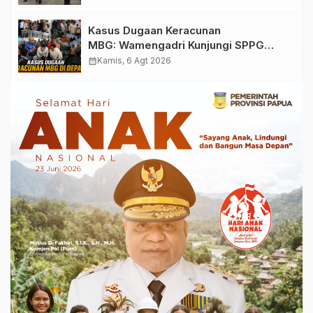
Kasus Dugaan Keracunan
MBG: Wamengadri Kunjungi SPPG
Yayasan KIS Papua, Ini yang
calendar_month
Kamis, 6 Agt 2026
Ditemukan