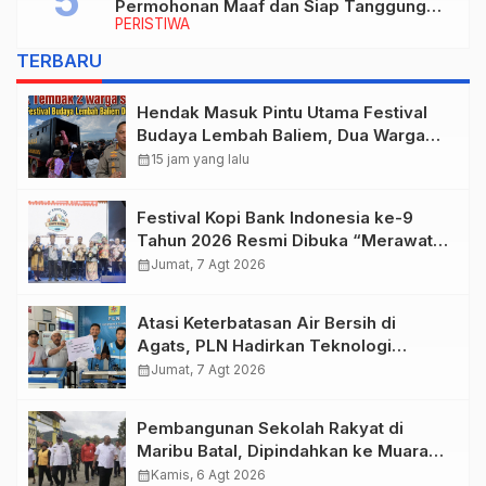
Permohonan Maaf dan Siap Tanggung
PERISTIWA
Biaya Korban Dugaan Keracunan MBG di
Depapre
TERBARU
Hendak Masuk Pintu Utama Festival
Budaya Lembah Baliem, Dua Warga
Sipil Ditembak OTK
calendar_month
15 jam yang lalu
Festival Kopi Bank Indonesia ke-9
Tahun 2026 Resmi Dibuka “Merawat
Warisan, Membangun Masa Depan
calendar_month
Jumat, 7 Agt 2026
Papua”
Atasi Keterbatasan Air Bersih di
Agats, PLN Hadirkan Teknologi
Desalinasi untuk Masjid Saiful Al-
calendar_month
Jumat, 7 Agt 2026
Bukhori dan Warga Sekitar
Pembangunan Sekolah Rakyat di
Maribu Batal, Dipindahkan ke Muara
Tami, Ini Sebabnya
calendar_month
Kamis, 6 Agt 2026