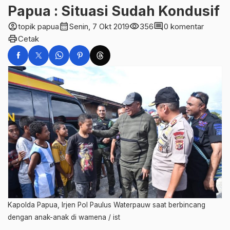
Papua : Situasi Sudah Kondusif
account_circle
calendar_month
visibility
comment
topik papua
Senin, 7 Okt 2019
356
0 komentar
print
Cetak
Kapolda Papua, Irjen Pol Paulus Waterpauw saat berbincang
dengan anak-anak di wamena / ist