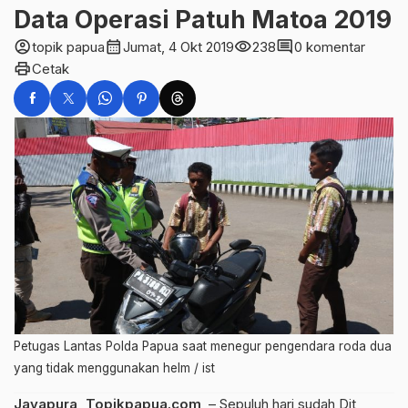
Data Operasi Patuh Matoa 2019
account_circle
calendar_month
visibility
comment
topik papua
Jumat, 4 Okt 2019
238
0 komentar
print
Cetak
Petugas Lantas Polda Papua saat menegur pengendara roda dua
yang tidak menggunakan helm / ist
Jayapura, Topikpapua.com
, – Sepuluh hari sudah Dit