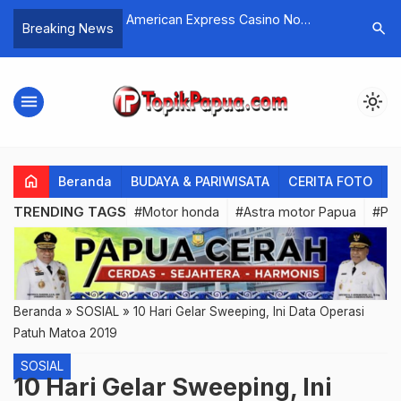
Pulsa Slot
American Express Casino No
Mcw Casi
search
Breaking News
Deposit Bonus
menu
light_mode
home
Beranda
BUDAYA & PARIWISATA
CERITA FOTO
C
TRENDING TAGS
#Motor honda
#Astra motor Papua
#PL
Beranda
»
SOSIAL
»
10 Hari Gelar Sweeping, Ini Data Operasi
Patuh Matoa 2019
SOSIAL
10 Hari Gelar Sweeping, Ini