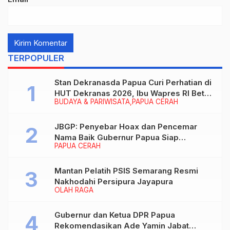
TERPOPULER
Stan Dekranasda Papua Curi Perhatian di
HUT Dekranas 2026, Ibu Wapres RI Betah
BUDAYA & PARIWISATA
PAPUA CERAH
Menikmati Karya Perajin
JBGP: Penyebar Hoax dan Pencemar
Nama Baik Gubernur Papua Siap
PAPUA CERAH
Berhadapan dengan Hukum!
Mantan Pelatih PSIS Semarang Resmi
Nakhodahi Persipura Jayapura
OLAH RAGA
Gubernur dan Ketua DPR Papua
Rekomendasikan Ade Yamin Jabat