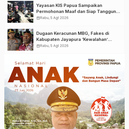
Yayasan KIS Papua Sampaikan
Permohonan Maaf dan Siap Tanggung
Biaya Korban Dugaan Keracunan MBG
calendar_month
Rabu, 5 Agt 2026
di Depapre
Dugaan Keracunan MBG, Fakes di
Kabupaten Jayapura ‘Kewalahan’
Layani Ratusan Korban
calendar_month
Rabu, 5 Agt 2026