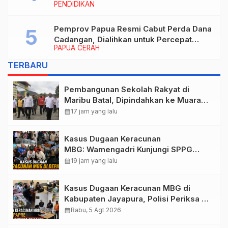
PENDIDIKAN
Rektor IAIN Fattahul Muluk Papua
periode 2026–2030
Pemprov Papua Resmi Cabut Perda Dana
Cadangan, Dialihkan untuk Percepat
PAPUA CERAH
Pembangunan dan Layanan Publik
TERBARU
Pembangunan Sekolah Rakyat di
Maribu Batal, Dipindahkan ke Muara
Tami, Ini Sebabnya
calendar_month
17 jam yang lalu
Kasus Dugaan Keracunan
MBG: Wamengadri Kunjungi SPPG
Yayasan KIS Papua, Ini yang
calendar_month
19 jam yang lalu
Ditemukan
Kasus Dugaan Keracunan MBG di
Kabupaten Jayapura, Polisi Periksa 30
Orang Saksi
calendar_month
Rabu, 5 Agt 2026