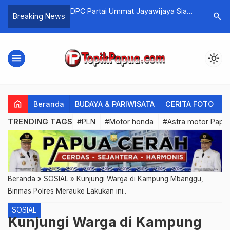
i Ajar Sosialisasikan
DPC Partai Ummat Jayawijaya Siap
Teratas R
search
Breaking News
ada Pelajar di
Rebut 5 Kursi DPRD
menu
light_mode
home
Beranda
BUDAYA & PARIWISATA
CERITA FOTO
C
TRENDING TAGS
#PLN
#Motor honda
#Astra motor Papu
Beranda
»
SOSIAL
»
Kunjungi Warga di Kampung Mbanggu,
Binmas Polres Merauke Lakukan ini..
SOSIAL
Kunjungi Warga di Kampung