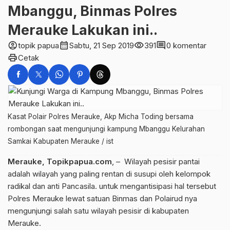
Mbanggu, Binmas Polres
Merauke Lakukan ini..
account_circle
calendar_month
visibility
comment
topik papua
Sabtu, 21 Sep 2019
391
0 komentar
print
Cetak
Kasat Polair Polres Merauke, Akp Micha Toding bersama
rombongan saat mengunjungi kampung Mbanggu Kelurahan
Samkai Kabupaten Merauke / ist
Merauke, Topikpapua.com
, – Wilayah pesisir pantai
adalah wilayah yang paling rentan di susupi oleh kelompok
radikal dan anti Pancasila. untuk mengantisipasi hal tersebut
Polres Merauke lewat satuan Binmas dan Polairud nya
mengunjungi salah satu wilayah pesisir di kabupaten
Merauke.