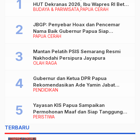
HUT Dekranas 2026, Ibu Wapres RI Betah
BUDAYA & PARIWISATA
PAPUA CERAH
Menikmati Karya Perajin
JBGP: Penyebar Hoax dan Pencemar
Nama Baik Gubernur Papua Siap
PAPUA CERAH
Berhadapan dengan Hukum!
Mantan Pelatih PSIS Semarang Resmi
Nakhodahi Persipura Jayapura
OLAH RAGA
Gubernur dan Ketua DPR Papua
Rekomendasikan Ade Yamin Jabat
PENDIDIKAN
Rektor IAIN Fattahul Muluk Papua
periode 2026–2030
Yayasan KIS Papua Sampaikan
Permohonan Maaf dan Siap Tanggung
PERISTIWA
Biaya Korban Dugaan Keracunan MBG di
Depapre
TERBARU