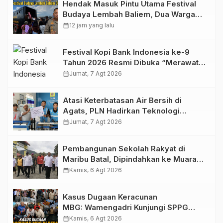
Hendak Masuk Pintu Utama Festival
Budaya Lembah Baliem, Dua Warga
Sipil Ditembak OTK
calendar_month
12 jam yang lalu
Festival Kopi Bank Indonesia ke-9
Tahun 2026 Resmi Dibuka “Merawat
Warisan, Membangun Masa Depan
calendar_month
Jumat, 7 Agt 2026
Papua”
Atasi Keterbatasan Air Bersih di
Agats, PLN Hadirkan Teknologi
Desalinasi untuk Masjid Saiful Al-
calendar_month
Jumat, 7 Agt 2026
Bukhori dan Warga Sekitar
Pembangunan Sekolah Rakyat di
Maribu Batal, Dipindahkan ke Muara
Tami, Ini Sebabnya
calendar_month
Kamis, 6 Agt 2026
Kasus Dugaan Keracunan
MBG: Wamengadri Kunjungi SPPG
Yayasan KIS Papua, Ini yang
calendar_month
Kamis, 6 Agt 2026