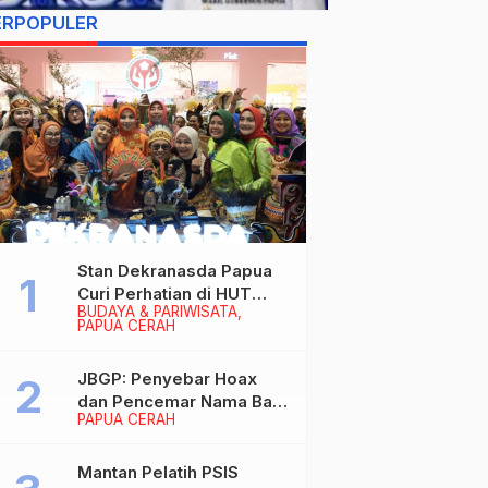
ERPOPULER
Stan Dekranasda Papua
Curi Perhatian di HUT
BUDAYA & PARIWISATA
Dekranas 2026, Ibu
PAPUA CERAH
Wapres RI Betah
Menikmati Karya Perajin
JBGP: Penyebar Hoax
dan Pencemar Nama Baik
PAPUA CERAH
Gubernur Papua Siap
Berhadapan dengan
Hukum!
Mantan Pelatih PSIS