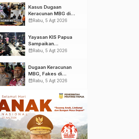
Yayasan KIS Papua, Ini
Kasus Dugaan
yang Ditemukan
Keracunan MBG di
Kabupaten Jayapura,
calendar_month
Rabu, 5 Agt 2026
Polisi Periksa 30 Orang
Saksi
Yayasan KIS Papua
Sampaikan
Permohonan Maaf dan
calendar_month
Rabu, 5 Agt 2026
Siap Tanggung Biaya
Korban Dugaan
Dugaan Keracunan
Keracunan MBG di
MBG, Fakes di
Depapre
Kabupaten Jayapura
calendar_month
Rabu, 5 Agt 2026
‘Kewalahan’ Layani
Ratusan Korban