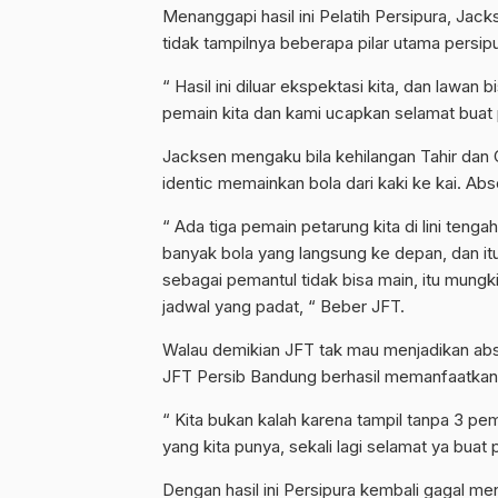
Menanggapi hasil ini Pelatih Persipura, Ja
tidak tampilnya beberapa pilar utama persi
“ Hasil ini diluar ekspektasi kita, dan law
pemain kita dan kami ucapkan selamat buat 
Jacksen mengaku bila kehilangan Tahir dan C
identic memainkan bola dari kaki ke kai. Abs
“ Ada tiga pemain petarung kita di lini tenga
banyak bola yang langsung ke depan, dan it
sebagai pemantul tidak bisa main, itu mungki
jadwal yang padat, “ Beber JFT.
Walau demikian JFT tak mau menjadikan abs
JFT Persib Bandung berhasil memanfaatka
“ Kita bukan kalah karena tampil tanpa 3 p
yang kita punya, sekali lagi selamat ya buat
Dengan hasil ini Persipura kembali gagal me