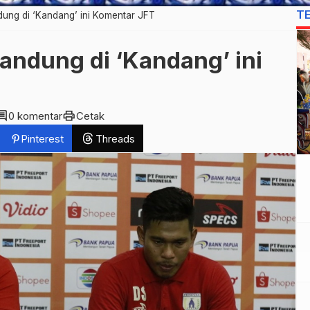
T
dung di ‘Kandang’ ini Komentar JFT
Bandung di ‘Kandang’ ini
mment
print
0 komentar
Cetak
Pinterest
Threads