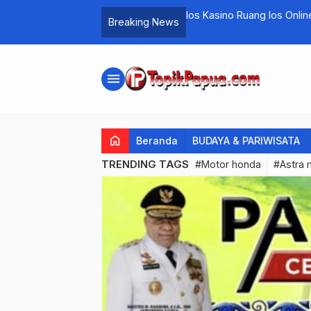
Kapolda Papua Ungkap Su
Breaking News
…
menu
home
Beranda
BUDAYA & PARIWISATA
TRENDING TAGS
#Motor honda
#Astra 