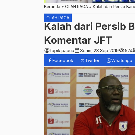
Beranda
»
OLAH RAGA
»
Kalah dari Persib Ban
OLAH RAGA
Kalah dari Persib 
Komentar JFT
account_circle
calendar_month
visibility
co
topik papua
Senin, 23 Sep 2019
524
Facebook
Twitter
Whatsapp