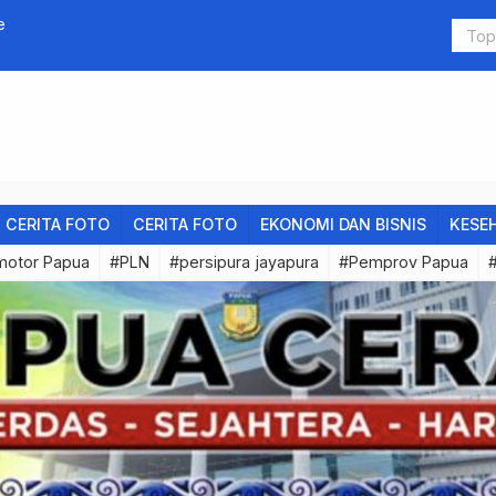
mber Dana Gerakan KKB
Legal Kasi
CERITA FOTO
CERITA FOTO
EKONOMI DAN BISNIS
KESE
motor Papua
#PLN
#persipura jayapura
#Pemprov Papua