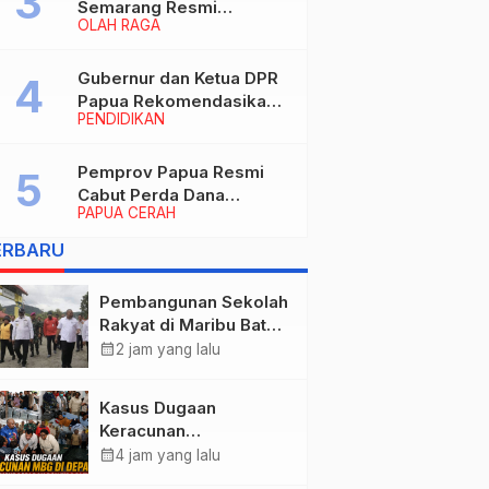
Semarang Resmi
OLAH RAGA
Nakhodahi Persipura
Jayapura
Gubernur dan Ketua DPR
Papua Rekomendasikan
PENDIDIKAN
Ade Yamin Jabat Rektor
IAIN Fattahul Muluk Papua
periode 2026–2030
Pemprov Papua Resmi
Cabut Perda Dana
PAPUA CERAH
Cadangan, Dialihkan
untuk Percepat
ERBARU
Pembangunan dan
Layanan Publik
Pembangunan Sekolah
Rakyat di Maribu Batal,
Dipindahkan ke Muara
calendar_month
2 jam yang lalu
Tami, Ini Sebabnya
Kasus Dugaan
Keracunan
MBG: Wamengadri
calendar_month
4 jam yang lalu
Kunjungi SPPG