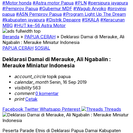
#Motor honda
#Astra motor Papua
#PLN
#persipura jayapura
#Pemprov Papua
#Gubernur MDF
#Wagub Aryoko
#provinsi
papua
#ASN Pemprov Papua
#Program Light Up The Dream
#kabupaten jayapura
#Distrik Depapre
#SKALA
#Keracunan
MBG
#HUT ke-56 Astra Motor
Beranda
»
PAPUA CERAH
»
Deklarasi Damai di Merauke, Ali
Ngabalin : Merauke Miniatur Indonesia
PAPUA CERAH
SOSIAL
Deklarasi Damai di Merauke, Ali Ngabalin :
Merauke Miniatur Indonesia
account_circle
topik papua
calendar_month
Senin, 16 Sep 2019
visibility
563
comment
0 komentar
print
Cetak
Facebook
Twitter
Whatsapp
Pinterest
Threads
Peserta Parade Etnis di Deklarasi Papua Damai Kabupaten