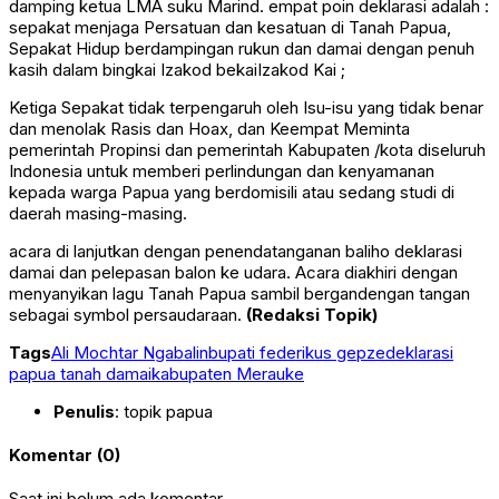
damping ketua LMA suku Marind. empat poin deklarasi adalah :
sepakat menjaga Persatuan dan kesatuan di Tanah Papua,
Sepakat Hidup berdampingan rukun dan damai dengan penuh
kasih dalam bingkai Izakod bekaiIzakod Kai ;
Ketiga Sepakat tidak terpengaruh oleh Isu-isu yang tidak benar
dan menolak Rasis dan Hoax, dan Keempat Meminta
pemerintah Propinsi dan pemerintah Kabupaten /kota diseluruh
Indonesia untuk memberi perlindungan dan kenyamanan
kepada warga Papua yang berdomisili atau sedang studi di
daerah masing-masing.
acara di lanjutkan dengan penendatanganan baliho deklarasi
damai dan pelepasan balon ke udara. Acara diakhiri dengan
menyanyikan lagu Tanah Papua sambil bergandengan tangan
sebagai symbol persaudaraan.
(Redaksi Topik)
Tags
Ali Mochtar Ngabalin
bupati federikus gepze
deklarasi
papua tanah damai
kabupaten Merauke
Penulis
: topik papua
Komentar (0)
Saat ini belum ada komentar