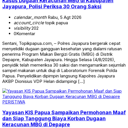
Kasus Dugaan Keracunan MBG di Kabupaten
Jayapura, Polisi Periksa 30 Orang Saksi
calendar_month
Rabu, 5 Agt 2026
account_circle
topik papua
visibility
202
0
Komentar
Sentani, Topikpapua.com, – Polres Jayapura bergerak cepat
menyelidiki dugaan gangguan kesehatan yang dialami ratusan
penerima Program Makan Bergizi Gratis (MBG) di Distrik
Depapre, Kabupaten Jayapura. Hingga Selasa (4/8/2026),
penyidik telah memeriksa 30 saksi dan mengamankan sejumlah
sampel makanan untuk diuji di Laboratorium Forensik Polda
Papua. Penyelidikan dipimpin langsung Kapolres Jayapura
AKBP Dionisius VDP Helan didampingi […]
PERISTIWA
Yayasan KIS Papua Sampaikan Permohonan Maaf
dan Siap Tanggung Biaya Korban Dugaan
Keracunan MBG di Depapre