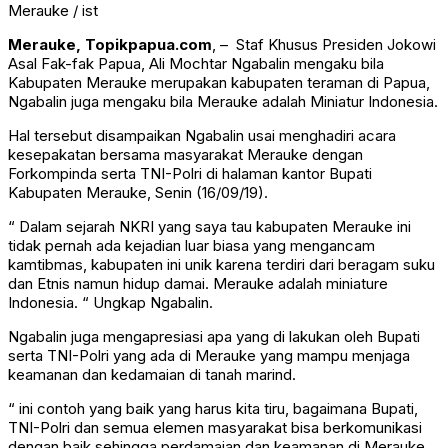
Merauke / ist
Merauke, Topikpapua.com
, – Staf Khusus Presiden Jokowi
Asal Fak-fak Papua, Ali Mochtar Ngabalin mengaku bila
Kabupaten Merauke merupakan kabupaten teraman di Papua,
Ngabalin juga mengaku bila Merauke adalah Miniatur Indonesia.
Hal tersebut disampaikan Ngabalin usai menghadiri acara
kesepakatan bersama masyarakat Merauke dengan
Forkompinda serta TNI-Polri di halaman kantor Bupati
Kabupaten Merauke, Senin (16/09/19).
“ Dalam sejarah NKRI yang saya tau kabupaten Merauke ini
tidak pernah ada kejadian luar biasa yang mengancam
kamtibmas, kabupaten ini unik karena terdiri dari beragam suku
dan Etnis namun hidup damai. Merauke adalah miniature
Indonesia. “ Ungkap Ngabalin.
Ngabalin juga mengapresiasi apa yang di lakukan oleh Bupati
serta TNI-Polri yang ada di Merauke yang mampu menjaga
keamanan dan kedamaian di tanah marind.
“ ini contoh yang baik yang harus kita tiru, bagaimana Bupati,
TNI-Polri dan semua elemen masyarakat bisa berkomunikasi
dengan baik sehingga perdamaian dan keamanan di Merauke