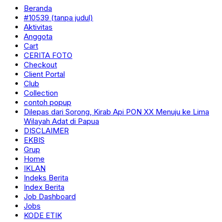
Beranda
#10539 (tanpa judul)
Aktivitas
Anggota
Cart
CERITA FOTO
Checkout
Client Portal
Club
Collection
contoh popup
Dilepas dari Sorong, Kirab Api PON XX Menuju ke Lima
Wilayah Adat di Papua
DISCLAIMER
EKBIS
Grup
Home
IKLAN
Indeks Berita
Index Berita
Job Dashboard
Jobs
KODE ETIK