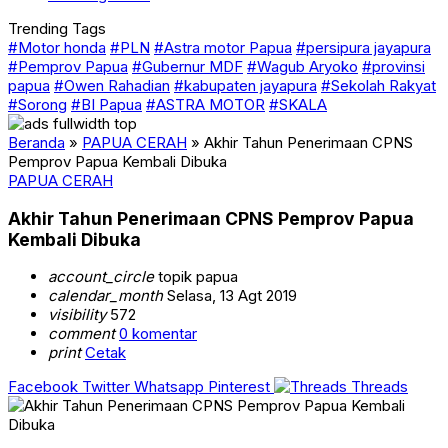
Trending Tags
#Motor honda
#PLN
#Astra motor Papua
#persipura jayapura
#Pemprov Papua
#Gubernur MDF
#Wagub Aryoko
#provinsi
papua
#Owen Rahadian
#kabupaten jayapura
#Sekolah Rakyat
#Sorong
#BI Papua
#ASTRA MOTOR
#SKALA
Beranda
»
PAPUA CERAH
»
Akhir Tahun Penerimaan CPNS
Pemprov Papua Kembali Dibuka
PAPUA CERAH
Akhir Tahun Penerimaan CPNS Pemprov Papua
Kembali Dibuka
account_circle
topik papua
calendar_month
Selasa, 13 Agt 2019
visibility
572
comment
0 komentar
print
Cetak
Facebook
Twitter
Whatsapp
Pinterest
Threads