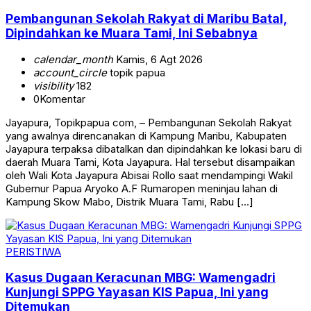
Pembangunan Sekolah Rakyat di Maribu Batal,
Dipindahkan ke Muara Tami, Ini Sebabnya
calendar_month
Kamis, 6 Agt 2026
account_circle
topik papua
visibility
182
0
Komentar
Jayapura, Topikpapua com, – Pembangunan Sekolah Rakyat
yang awalnya direncanakan di Kampung Maribu, Kabupaten
Jayapura terpaksa dibatalkan dan dipindahkan ke lokasi baru di
daerah Muara Tami, Kota Jayapura. Hal tersebut disampaikan
oleh Wali Kota Jayapura Abisai Rollo saat mendampingi Wakil
Gubernur Papua Aryoko A.F Rumaropen meninjau lahan di
Kampung Skow Mabo, Distrik Muara Tami, Rabu […]
PERISTIWA
Kasus Dugaan Keracunan MBG: Wamengadri
Kunjungi SPPG Yayasan KIS Papua, Ini yang
Ditemukan