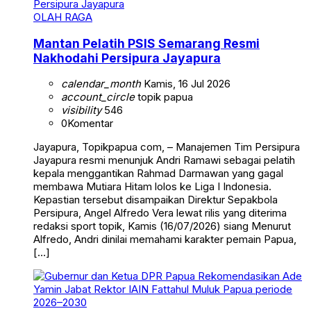
OLAH RAGA
Mantan Pelatih PSIS Semarang Resmi
Nakhodahi Persipura Jayapura
calendar_month
Kamis, 16 Jul 2026
account_circle
topik papua
visibility
546
0
Komentar
Jayapura, Topikpapua com, – Manajemen Tim Persipura
Jayapura resmi menunjuk Andri Ramawi sebagai pelatih
kepala menggantikan Rahmad Darmawan yang gagal
membawa Mutiara Hitam lolos ke Liga I Indonesia.
Kepastian tersebut disampaikan Direktur Sepakbola
Persipura, Angel Alfredo Vera lewat rilis yang diterima
redaksi sport topik, Kamis (16/07/2026) siang Menurut
Alfredo, Andri dinilai memahami karakter pemain Papua,
[…]