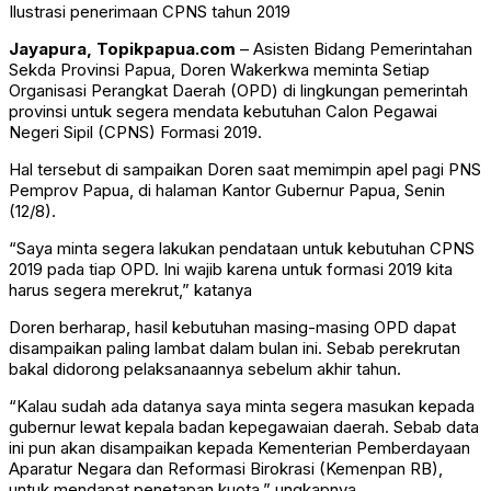
Ilustrasi penerimaan CPNS tahun 2019
Jayapura, Topikpapua.com
– Asisten Bidang Pemerintahan
Sekda Provinsi Papua, Doren Wakerkwa meminta Setiap
Organisasi Perangkat Daerah (OPD) di lingkungan pemerintah
provinsi untuk segera mendata kebutuhan Calon Pegawai
Negeri Sipil (CPNS) Formasi 2019.
Hal tersebut di sampaikan Doren saat memimpin apel pagi PNS
Pemprov Papua, di halaman Kantor Gubernur Papua, Senin
(12/8).
“Saya minta segera lakukan pendataan untuk kebutuhan CPNS
2019 pada tiap OPD. Ini wajib karena untuk formasi 2019 kita
harus segera merekrut,” katanya
Doren berharap, hasil kebutuhan masing-masing OPD dapat
disampaikan paling lambat dalam bulan ini. Sebab perekrutan
bakal didorong pelaksanaannya sebelum akhir tahun.
“Kalau sudah ada datanya saya minta segera masukan kepada
gubernur lewat kepala badan kepegawaian daerah. Sebab data
ini pun akan disampaikan kepada Kementerian Pemberdayaan
Aparatur Negara dan Reformasi Birokrasi (Kemenpan RB),
untuk mendapat penetapan kuota,” ungkapnya