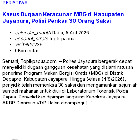
PERISTIWA
Kasus Dugaan Keracunan MBG di Kabupaten
Jayapura, Polisi Periksa 30 Orang Saksi
calendar_month
Rabu, 5 Agt 2026
account_circle
topik papua
visibility
239
0
Komentar
Sentani, Topikpapua.com, – Polres Jayapura bergerak cepat
menyelidiki dugaan gangguan kesehatan yang dialami ratusan
penerima Program Makan Bergizi Gratis (MBG) di Distrik
Depapre, Kabupaten Jayapura. Hingga Selasa (4/8/2026),
penyidik telah memeriksa 30 saksi dan mengamankan sejumlah
sampel makanan untuk diuji di Laboratorium Forensik Polda
Papua. Penyelidikan dipimpin langsung Kapolres Jayapura
AKBP Dionisius VDP Helan didampingi […]