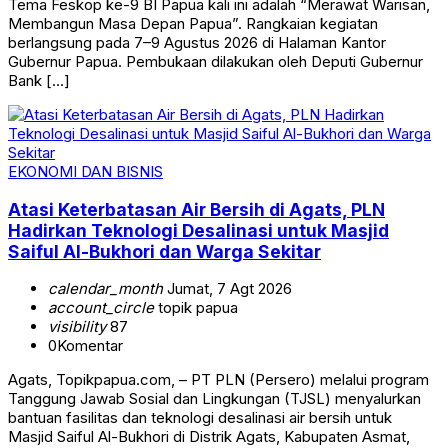
Tema Feskop ke-9 BI Papua kali ini adalah “Merawat Warisan,
Membangun Masa Depan Papua”. Rangkaian kegiatan
berlangsung pada 7–9 Agustus 2026 di Halaman Kantor
Gubernur Papua. Pembukaan dilakukan oleh Deputi Gubernur
Bank […]
EKONOMI DAN BISNIS
Atasi Keterbatasan Air Bersih di Agats, PLN
Hadirkan Teknologi Desalinasi untuk Masjid
Saiful Al-Bukhori dan Warga Sekitar
calendar_month
Jumat, 7 Agt 2026
account_circle
topik papua
visibility
87
0
Komentar
Agats, Topikpapua.com, – PT PLN (Persero) melalui program
Tanggung Jawab Sosial dan Lingkungan (TJSL) menyalurkan
bantuan fasilitas dan teknologi desalinasi air bersih untuk
Masjid Saiful Al-Bukhori di Distrik Agats, Kabupaten Asmat,