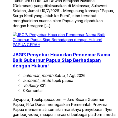
Tahun (HUT) ke-46 Dewan Kerajinan Nasional
(Dekranas) yang dilaksanakan di Makassar, Sulawesi
Selatan, Jumat (10/7/2026). Mengusung konsep “Papua,
Surga Kecil yang Jatuh ke Bumi”, stan tersebut
menghadirkan nuansa alam Papua yang dipadukan
dengan beragam […]
PAPUA CERAH
JBGP: Penyebar Hoax dan Pencemar Nama
Baik Gubernur Papua Siap Berhadapan
dengan Hukum!
calendar_month
Sabtu, 1 Agt 2026
account_circle
topik papua
visibility
831
0
Komentar
Jayapura, Topikpapua.com, – Juru Bicara Gubernur
Papua, Rifai Darus menegaskan Pemerintah Provinsi
Papua mencermati semakin maraknya penyebaran flyer,
gambar, video, maupun narasi di berbagai platform media