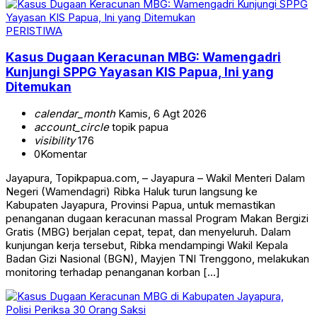
PERISTIWA
Kasus Dugaan Keracunan MBG: Wamengadri
Kunjungi SPPG Yayasan KIS Papua, Ini yang
Ditemukan
calendar_month
Kamis, 6 Agt 2026
account_circle
topik papua
visibility
176
0
Komentar
Jayapura, Topikpapua.com, – Jayapura – Wakil Menteri Dalam
Negeri (Wamendagri) Ribka Haluk turun langsung ke
Kabupaten Jayapura, Provinsi Papua, untuk memastikan
penanganan dugaan keracunan massal Program Makan Bergizi
Gratis (MBG) berjalan cepat, tepat, dan menyeluruh. Dalam
kunjungan kerja tersebut, Ribka mendampingi Wakil Kepala
Badan Gizi Nasional (BGN), Mayjen TNI Trenggono, melakukan
monitoring terhadap penanganan korban […]