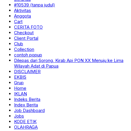
#10539 (tanpa judul)
Aktivitas
Anggota
Cart
CERITA FOTO
Checkout
Client Portal
Club
Collection
contoh popup
Dilepas dari Sorong, Kirab Api PON XX Menuju ke Lima
Wilayah Adat di Papua
DISCLAIMER
EKBIS
Grup
Home
IKLAN
Indeks Berita
Index Berita
Job Dashboard
Jobs
KODE ETIK
OLAHRAGA