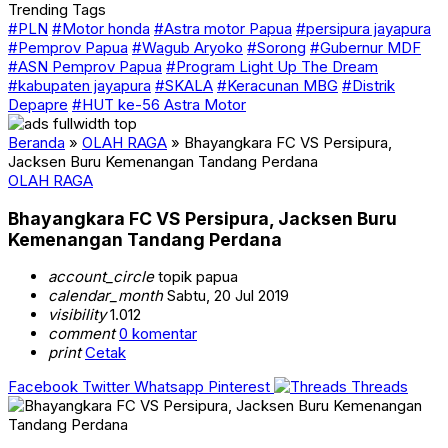
Trending Tags
#PLN
#Motor honda
#Astra motor Papua
#persipura jayapura
#Pemprov Papua
#Wagub Aryoko
#Sorong
#Gubernur MDF
#ASN Pemprov Papua
#Program Light Up The Dream
#kabupaten jayapura
#SKALA
#Keracunan MBG
#Distrik
Depapre
#HUT ke-56 Astra Motor
Beranda
»
OLAH RAGA
»
Bhayangkara FC VS Persipura,
Jacksen Buru Kemenangan Tandang Perdana
OLAH RAGA
Bhayangkara FC VS Persipura, Jacksen Buru
Kemenangan Tandang Perdana
account_circle
topik papua
calendar_month
Sabtu, 20 Jul 2019
visibility
1.012
comment
0 komentar
print
Cetak
Facebook
Twitter
Whatsapp
Pinterest
Threads