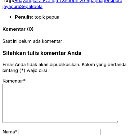
Tags
Bhayangkara FC
Liga 1 Shoope 2019
papua
persipura
jayapura
Sepakbola
Penulis
: topik papua
Komentar (0)
Saat ini belum ada komentar
Silahkan tulis komentar Anda
Email Anda tidak akan dipublikasikan. Kolom yang bertanda
bintang (*) wajib diisi
Komentar*
Nama*